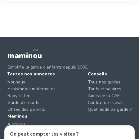
mamin
o
u
Simplifie la garde d'enfants depuis 2006.
Toutes nos annonces
Conseils
Nounous
Tous nos guides
Assistantes maternelles
Tarifs et salaires
Baby-sitters
Aides de la CAF
Garde d'enfants
Contrat de travail
Offres des parents
Quel mode de garde ?
Maminou
À propos
Nous contacter
On peut compter les visites ?
Éviter les arnaques