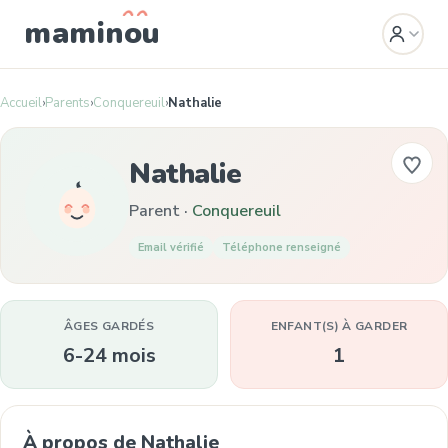
mamin
o
u
Accueil
›
Parents
›
Conquereuil
›
Nathalie
Nathalie
Parent ·
Conquereuil
Email vérifié
Téléphone renseigné
ÂGES GARDÉS
ENFANT(S) À GARDER
6-24 mois
1
À propos de Nathalie