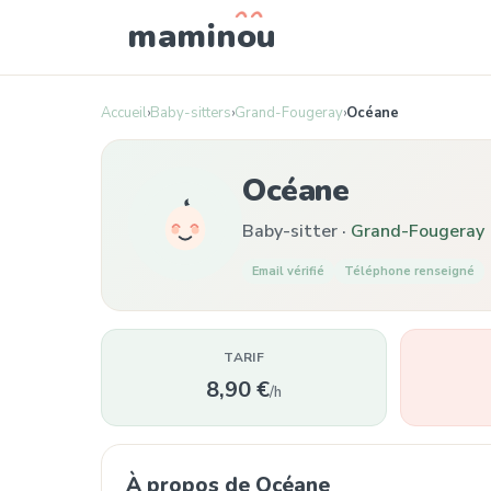
mamin
o
u
Accueil
›
Baby-sitters
›
Grand-Fougeray
›
Océane
Océane
Baby-sitter ·
Grand-Fougeray
Email vérifié
Téléphone renseigné
TARIF
8,90 €
/h
À propos de Océane