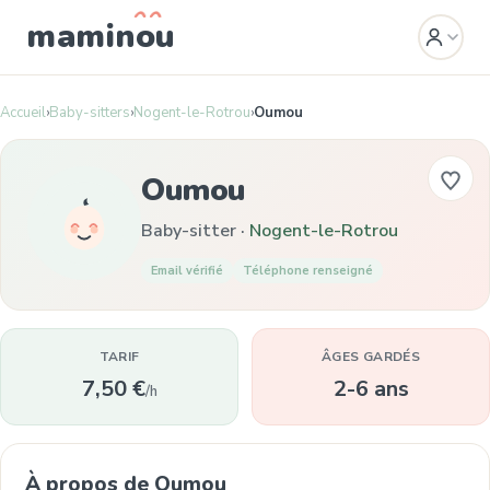
mamin
o
u
Accueil
›
Baby-sitters
›
Nogent-le-Rotrou
›
Oumou
Oumou
Baby-sitter ·
Nogent-le-Rotrou
Email vérifié
Téléphone renseigné
TARIF
ÂGES GARDÉS
7,50 €
2-6 ans
/h
À propos de Oumou