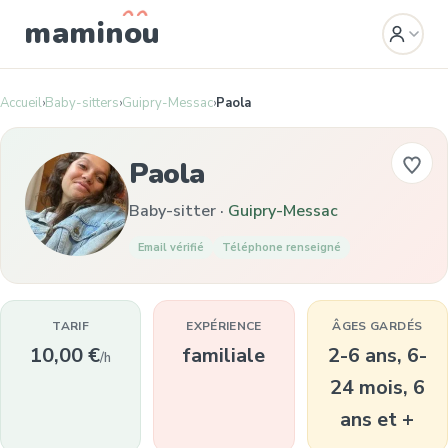
mamin
o
u
Accueil
›
Baby-sitters
›
Guipry-Messac
›
Paola
Paola
Baby-sitter ·
Guipry-Messac
Email vérifié
Téléphone renseigné
TARIF
EXPÉRIENCE
ÂGES GARDÉS
10,00 €
familiale
2-6 ans, 6-
/h
24 mois, 6
ans et +