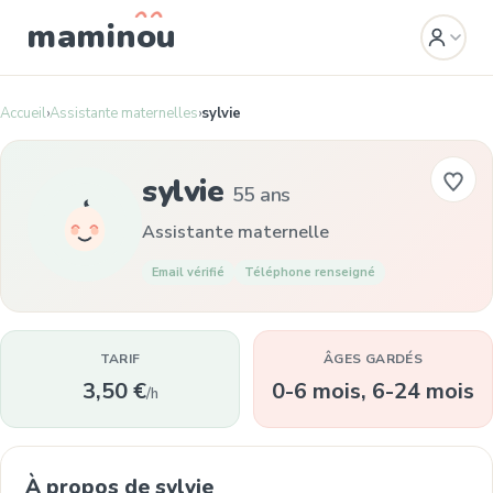
mamin
o
u
Accueil
›
Assistante maternelles
›
sylvie
sylvie
55 ans
Assistante maternelle
Email vérifié
Téléphone renseigné
TARIF
ÂGES GARDÉS
3,50 €
0-6 mois, 6-24 mois
/h
À propos de sylvie