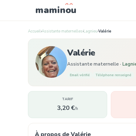
mamin
o
u
Accueil
›
Assistante maternelles
›
Lagnieu
›
Valérie
Valérie
Assistante maternelle ·
Lagni
Email vérifié
Téléphone renseigné
TARIF
3,20 €
/h
À propos de Valérie