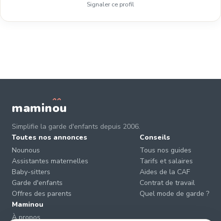
Signaler ce profil
mamin
o
u
Simplifie la garde d'enfants depuis 2006.
Toutes nos annonces
Conseils
Nounous
Tous nos guides
Assistantes maternelles
Tarifs et salaires
Baby-sitters
Aides de la CAF
Garde d'enfants
Contrat de travail
Offres des parents
Quel mode de garde ?
Maminou
À propos