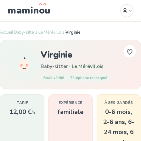
mamin
o
u
Accueil
›
Baby-sitters
›
Le Mérévillois
›
Virginie
Virginie
Baby-sitter ·
Le Mérévillois
Email vérifié
Téléphone renseigné
TARIF
EXPÉRIENCE
ÂGES GARDÉS
12,00 €
familiale
0-6 mois,
/h
2-6 ans, 6-
24 mois, 6