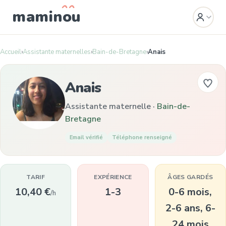
mamin
o
u
Accueil
›
Assistante maternelles
›
Bain-de-Bretagne
›
Anais
Anais
Assistante maternelle ·
Bain-de-
Bretagne
Email vérifié
Téléphone renseigné
TARIF
EXPÉRIENCE
ÂGES GARDÉS
10,40 €
1-3
0-6 mois,
/h
2-6 ans, 6-
24 mois