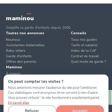
mamin
o
u
Simplifie la garde d'enfants depuis 2006.
Toutes nos annonces
Conseils
Nounous
Tous nos guides
Assistantes maternelles
Tarifs et salaires
Baby-sitters
Aides de la CAF
Garde d'enfants
Contrat de travail
Offres des parents
Quel mode de garde ?
Maminou
À propos
Nous contacter
On peut compter les visites ?
Éviter les arnaques
Nous aimerions mesurer l'audience du site pour l'améliorer.
CGU & CGV
Ces statistiques sont anonymes et ne servent à rien d'autre.
🤍
Confidentialité
Vous pouvez refuser : le site fonctionnera exactement pareil.
Retenir
Message
En savoir plus
Refuser
Accepter
© 2026 Maminou · Sans surtaxe, sans engagement. ·