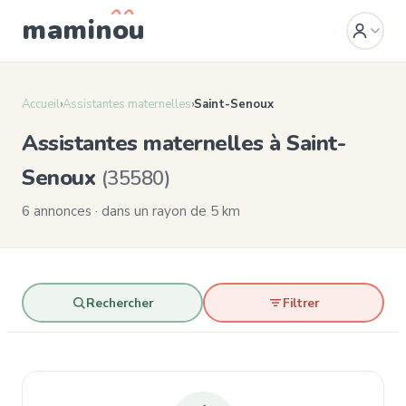
mamin
o
u
Accueil
›
Assistantes maternelles
›
Saint-Senoux
Assistantes maternelles à Saint-
Senoux
(35580)
6 annonces · dans un rayon de 5 km
Rechercher
Filtrer