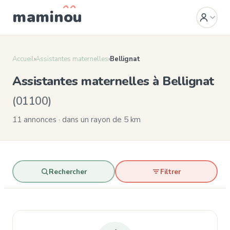
mamin
o
u
Accueil
›
Assistantes maternelles
›
Bellignat
Assistantes maternelles à Bellignat
(01100)
11 annonces · dans un rayon de 5 km
Rechercher
Filtrer