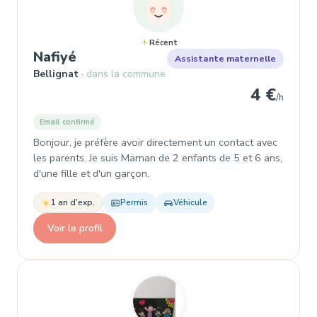
Récent
, Assistante maternelle à Belligna
Nafiyé
Assistante maternelle
Bellignat
dans la commune
4 €
/h
Email confirmé
Bonjour, je préfère avoir directement un contact avec
les parents. Je suis Maman de 2 enfants de 5 et 6 ans,
d'une fille et d'un garçon.
1 an d'exp.
Permis
Véhicule
Voir le profil