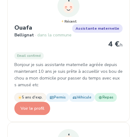
Récent
, Assistante maternelle à Bellignat
Ouafa
Assistante maternelle
Bellignat
dans la commune
4 €
/h
Email confirmé
Bonjour je suis assistante maternelle agréée depuis
maintenant 10 ans je suis prête à accueillir vos bou de
chou a mon domicile pour passer du temps avec eux
s amusé etc
5 ans d'exp.
Permis
Véhicule
Repas
Voir le profil