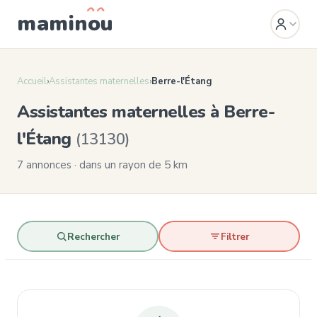
mamin
o
u
Accueil
›
Assistantes maternelles
›
Berre-l'Étang
Assistantes maternelles à Berre-
l'Étang
(13130)
7 annonces · dans un rayon de 5 km
Rechercher
Filtrer