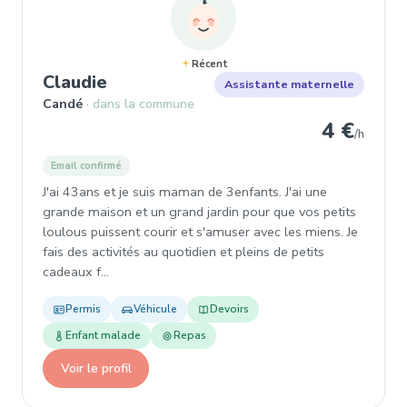
Récent
, Assistante maternelle à Candé
Claudie
Assistante maternelle
Candé
dans la commune
4 €
/h
Email confirmé
J'ai 43ans et je suis maman de 3enfants. J'ai une
grande maison et un grand jardin pour que vos petits
loulous puissent courir et s'amuser avec les miens. Je
fais des activités au quotidien et pleins de petits
cadeaux f…
Permis
Véhicule
Devoirs
Enfant malade
Repas
Voir le profil