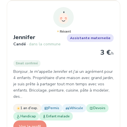
Récent
, Assistante maternelle à Candé
Jennifer
Assistante maternelle
Candé
dans la commune
3 €
/h
Email confirmé
Bonjour, Je m'appelle Jennifer et j'ai un agrément pour
4 enfants. Propriétaire d'une maison avec grand jardin,
je suis prête à partager tout mon temps avec vos
enfants. Bricolage, peinture, cuisine, pâte à modeler,
des…
1 an d'exp.
Permis
Véhicule
Devoirs
Handicap
Enfant malade
Voir le profil