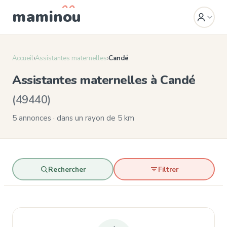
mamin
o
u
Accueil
›
Assistantes maternelles
›
Candé
Assistantes maternelles à Candé
(49440)
5 annonces · dans un rayon de 5 km
Rechercher
Filtrer