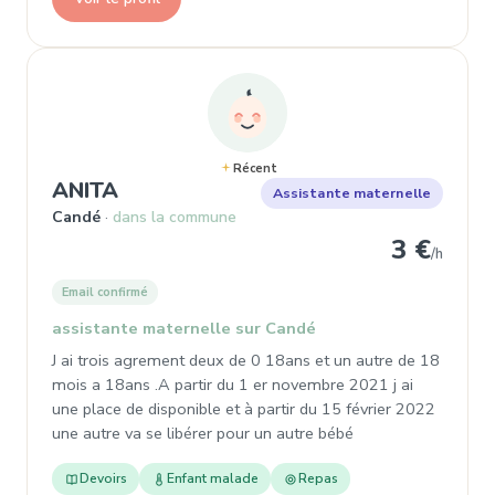
Récent
, Assistante maternelle à Candé
ANITA
Assistante maternelle
Candé
dans la commune
3 €
/h
Email confirmé
assistante maternelle sur Candé
J ai trois agrement deux de 0 18ans et un autre de 18
mois a 18ans .A partir du 1 er novembre 2021 j ai
une place de disponible et à partir du 15 février 2022
une autre va se libérer pour un autre bébé
Devoirs
Enfant malade
Repas