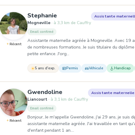
, Assistante maternelle à
Stephanie
Assistante maternel
Mogneville
à 3,3 km de Cauffry
Email confirmé
Assistante maternelle agréée à Mogneville. Avec 19 a
Récent
de nombreuses formations. Je suis titulaire du diplôme 
petite enfance. J'org…
5 ans d'exp.
Permis
Véhicule
Handicap
, Assistante maternelle 
Gwendoline
Assistante maternelle
Liancourt
à 3,1 km de Cauffry
Email confirmé
Bonjour, Je m'appelle Gwendoline, j'ai 29 ans, je suis d
Récent
assistante maternelle agréée. J'ai travaillée en tant q
d'enfant pendant 1 an.…