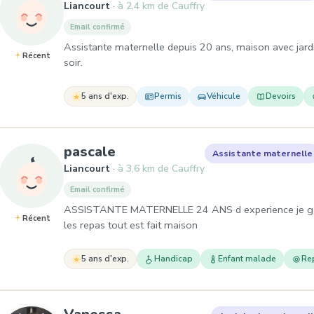
Liancourt
à 2,4 km de Cauffry
Email confirmé
Assistante maternelle depuis 20 ans, maison avec jardin.
Récent
soir.
5 ans d'exp.
Permis
Véhicule
Devoirs
, Assistante maternelle à Li
pascale
Assistante maternelle
Liancourt
à 3,6 km de Cauffry
Email confirmé
ASSISTANTE MATERNELLE 24 ANS d experience je garde
Récent
les repas tout est fait maison
5 ans d'exp.
Handicap
Enfant malade
Re
, Assistante maternelle à La