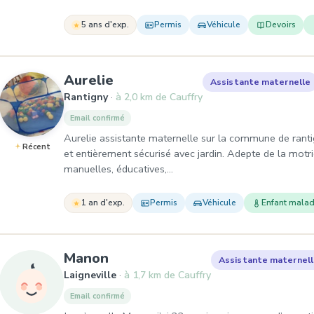
5 ans d'exp.
Permis
Véhicule
Devoirs
, Assistante maternelle à Ra
Aurelie
Assistante maternelle
Rantigny
à 2,0 km de Cauffry
Email confirmé
Aurelie assistante maternelle sur la commune de rant
Récent
et entièrement sécurisé avec jardin. Adepte de la motric
manuelles, éducatives,…
1 an d'exp.
Permis
Véhicule
Enfant mala
, Assistante maternelle à Laig
Manon
Assistante maternel
Laigneville
à 1,7 km de Cauffry
Email confirmé