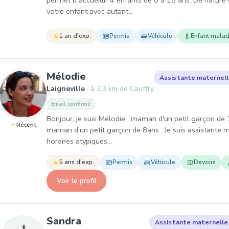
permet d accueillir 4 enfants de 0 à 18 ans. De nature 
votre enfant avec autant…
1 an d'exp.
Permis
Véhicule
Enfant mala
, Assistante maternelle à La
Mélodie
Assistante maternel
Laigneville
à 2,3 km de Cauffry
Email confirmé
Bonjour, je suis Mélodie , maman d'un petit garçon de 10
Récent
maman d'un petit garçon de 8ans . Je suis assistante m
horaires atypiques…
5 ans d'exp.
Permis
Véhicule
Devoirs
Voir le profil
, Assistante maternelle à Lia
Sandra
Assistante maternelle