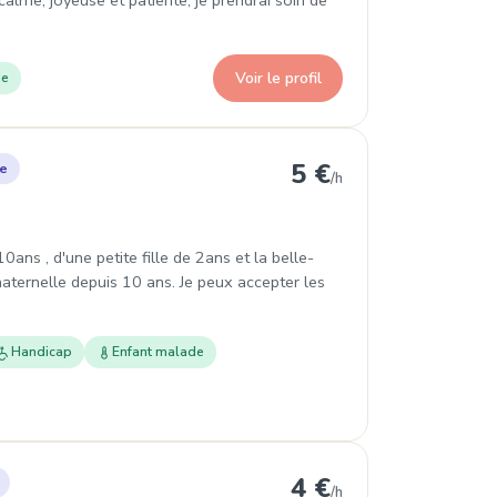
calme, joyeuse et patiente, je prendrai soin de
Voir le profil
de
igneville
5 €
le
/h
ans , d'une petite fille de 2ans et la belle-
aternelle depuis 10 ans. Je peux accepter les
Handicap
Enfant malade
ncourt
4 €
/h