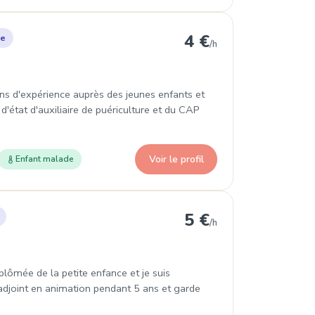
 Mogneville
4 €
le
/h
ns d'expérience auprès des jeunes enfants et
d'état d'auxiliaire de puériculture et du CAP
Voir le profil
Enfant malade
à Liancourt
5 €
/h
iplômée de la petite enfance et je suis
u'adjoint en animation pendant 5 ans et garde