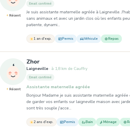
Email confirmé
Je suis assistante maternelle agréée à Laigneville. J'h
Récent
sans animaux et avec un jardin clos où les enfants peuv
patiente, dynami…
1 an d'exp.
Permis
Véhicule
Repas
, Assistante maternelle à Laigne
Zhor
Laigneville
à 1,8 km de Cauffry
Email confirmé
Assistante maternelle agréée
Récent
Bonjour Madame je suis assistante maternelle agréée 
de garder vos enfants sur laigneville maison avec jar
sont très souple j'acce…
2 ans d'exp.
Permis
Bain
Ménage
R