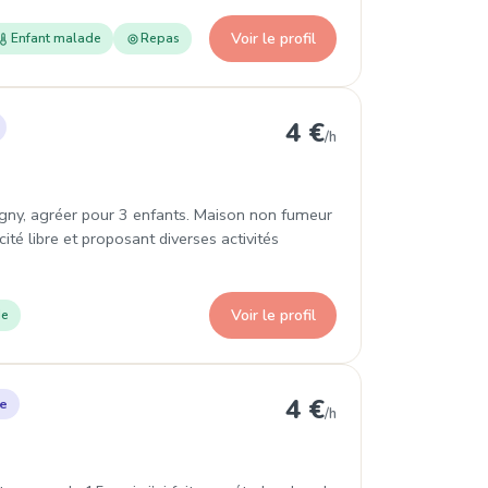
Voir le profil
Enfant malade
Repas
ntigny
4 €
/h
igny, agréer pour 3 enfants. Maison non fumeur
ité libre et proposant diverses activités
Voir le profil
de
neville
4 €
le
/h