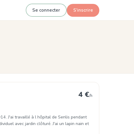
Se connecter
S'inscrire
 Cauffry
4 €
/h
. J'ai travaillé à l hôpital de Senlis pendant
iduel avec jardin clôturé. J'ai un lapin nain et