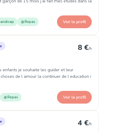
t garçon de 15 mois j’ai fait mes études dans la
Voir le profil
andicap
Repas
gneville
8 €
le
/h
 enfants je souhaite les guider et leur
choses de l amour la continuer de l education i
Voir le profil
Repas
eville
4 €
le
/h