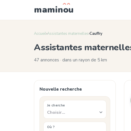
mamin
o
u
Accueil
›
Assistantes maternelles
›
Cauffry
Assistantes maternelle
47 annonces · dans un rayon de 5 km
Nouvelle recherche
Je cherche
Choisir…
Où ?