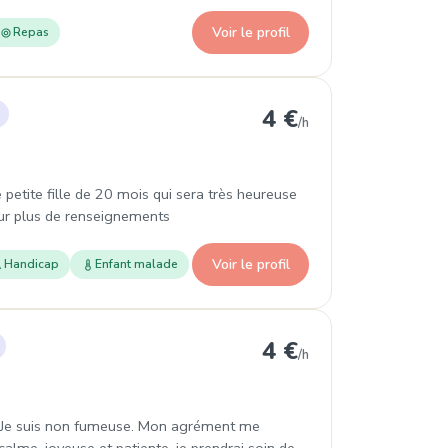
Voir le profil
Repas
ncourt
4 €
/h
e petite fille de 20 mois qui sera très heureuse
pour plus de renseignements
Voir le profil
Handicap
Enfant malade
igny
4 €
/h
s. Je suis non fumeuse. Mon agrément me