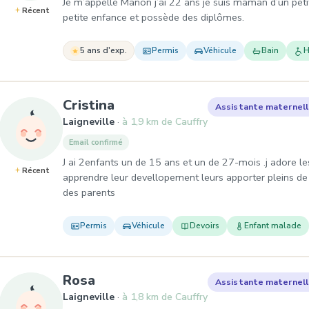
Je m’appelle Manon j’ai 22 ans je suis maman d’un peti
Récent
petite enfance et possède des diplômes.
5 ans d'exp.
Permis
Véhicule
Bain
H
, Assistante maternelle à Lai
Cristina
Assistante maternel
Laigneville
à 1,9 km de Cauffry
Email confirmé
J ai 2enfants un de 15 ans et un de 27-mois .j adore les
Récent
apprendre leur devellopement leurs apporter pleins de 
des parents
Permis
Véhicule
Devoirs
Enfant malade
, Assistante maternelle à Laign
Rosa
Assistante maternel
Laigneville
à 1,8 km de Cauffry