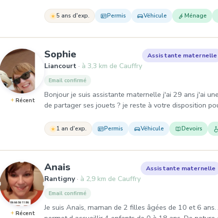
5 ans d'exp.
Permis
Véhicule
Ménage
, Assistante maternelle à Lia
Sophie
Assistante maternelle
Liancourt
à 3,3 km de Cauffry
Email confirmé
Bonjour je suis assistante maternelle j'ai 29 ans j'ai un
Récent
de partager ses jouets ? je reste à votre disposition 
1 an d'exp.
Permis
Véhicule
Devoirs
, Assistante maternelle à Rant
Anais
Assistante maternelle
Rantigny
à 2,9 km de Cauffry
Email confirmé
Je suis Anaïs, maman de 2 filles âgées de 10 et 6 an
Récent