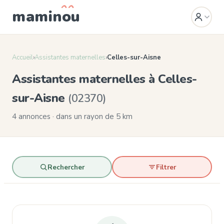
mamin
o
u
Accueil
›
Assistantes maternelles
›
Celles-sur-Aisne
Assistantes maternelles à Celles-
sur-Aisne
(02370)
4 annonces · dans un rayon de 5 km
Rechercher
Filtrer