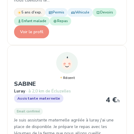
nous cueillons le…
5 ans d'exp.
Permis
Véhicule
Devoirs
Enfant malade
Repas
Voir le profil
Récent
, Assistante maternelle à Luray
SABINE
Luray
à 2,0 km de Écluzelles
4 €
Assistante maternelle
/h
Email confirmé
Je suis assistante maternelle agréée à luray j'ai une
place de disponible. Je prépare le repas avec les
légumes de la ferme que nous allons cueillir