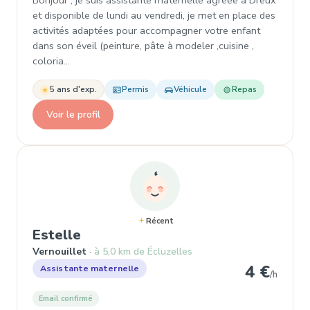
Bonjour , je suis assistante maternelle agréée à Dreux
et disponible de lundi au vendredi, je met en place des
activités adaptées pour accompagner votre enfant
dans son éveil (peinture, pâte à modeler ,cuisine ,
coloria…
5 ans d'exp.
Permis
Véhicule
Repas
Voir le profil
Récent
, Assistante maternelle à Vernoui
Estelle
Vernouillet
à 5,0 km de Écluzelles
4 €
Assistante maternelle
/h
Email confirmé