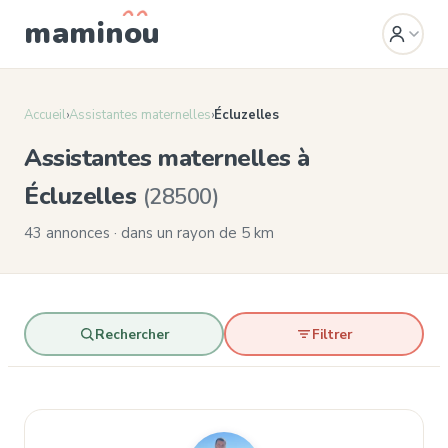
mamin
o
u
Accueil
›
Assistantes maternelles
›
Écluzelles
Assistantes maternelles à
Écluzelles
(28500)
43 annonces · dans un rayon de 5 km
Rechercher
Filtrer