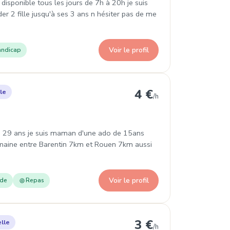
 disponible tous les jours de 7h à 20h je suis
der 2 fille jusqu'à ses 3 ans n hésiter pas de me
Voir le profil
ndicap
aromme
4 €
le
/h
uis 29 ans je suis maman d'une ado de 15ans
maine entre Barentin 7km et Rouen 7km aussi
Voir le profil
ade
Repas
énouville
3 €
lle
/h