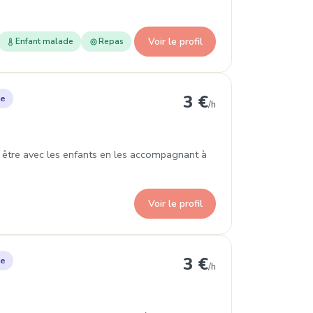
Voir le profil
Enfant malade
Repas
teleu
3 €
le
/h
n être avec les enfants en les accompagnant à
Voir le profil
eleu
3 €
le
/h