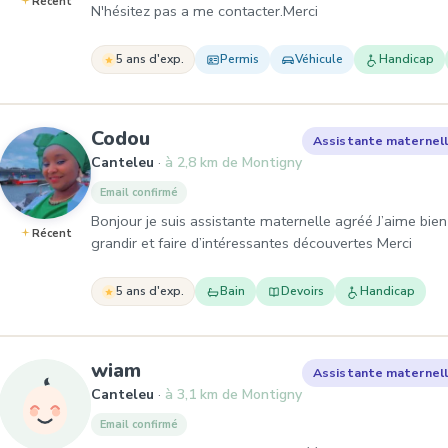
Récent
N'hésitez pas a me contacter.Merci
5 ans d'exp.
Permis
Véhicule
Handicap
, Assistante maternelle à Can
Codou
Assistante maternel
Canteleu
à 2,8 km de Montigny
Email confirmé
Bonjour je suis assistante maternelle agréé J’aime bie
Récent
grandir et faire d’intéressantes découvertes Merci
5 ans d'exp.
Bain
Devoirs
Handicap
, Assistante maternelle à Cant
wiam
Assistante maternel
Canteleu
à 3,1 km de Montigny
Email confirmé