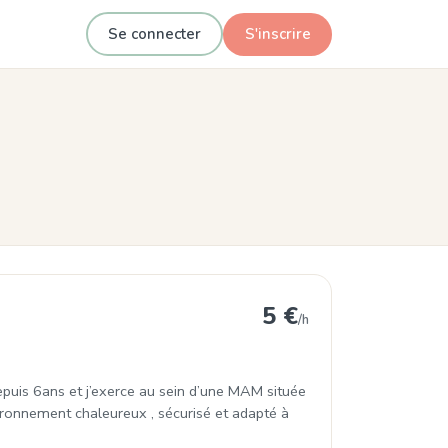
Se connecter
S'inscrire
tigny
5 €
/h
depuis 6ans et j’exerce au sein d’une MAM située
ironnement chaleureux , sécurisé et adapté à