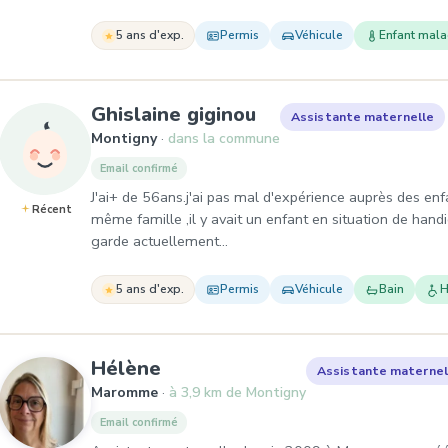
5 ans d'exp.
Permis
Véhicule
Enfant mal
, Assistante matern
Ghislaine giginou
Assistante maternelle
Montigny
dans la commune
Email confirmé
J'ai+ de 56ans.j'ai pas mal d'expérience auprès des enfa
Récent
même famille ,il y avait un enfant en situation de handic
garde actuellement…
5 ans d'exp.
Permis
Véhicule
Bain
H
, Assistante maternelle à M
Hélène
Assistante maternel
Maromme
à 3,9 km de Montigny
Email confirmé