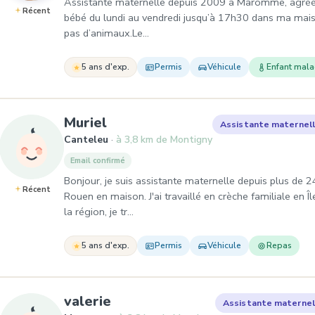
Assistante maternelle depuis 2009 à Maromme, agréée p
Récent
bébé du lundi au vendredi jusqu’à 17h30 dans ma maison
pas d’animaux.Le…
5 ans d'exp.
Permis
Véhicule
Enfant mal
, Assistante maternelle à Can
Muriel
Assistante maternel
Canteleu
à 3,8 km de Montigny
Email confirmé
Bonjour, je suis assistante maternelle depuis plus de 2
Récent
Rouen en maison. J'ai travaillé en crèche familiale e
la région, je tr…
5 ans d'exp.
Permis
Véhicule
Repas
, Assistante maternelle à M
valerie
Assistante maternel