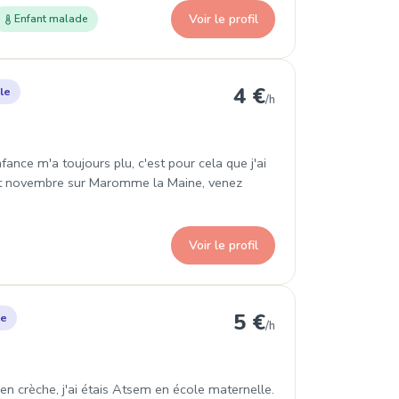
Voir le profil
Enfant malade
aromme
4 €
le
/h
ance m'a toujours plu, c'est pour cela que j'ai
but novembre sur Maromme la Maine, venez
Voir le profil
anteleu
5 €
le
/h
é en crèche, j'ai étais Atsem en école maternelle.