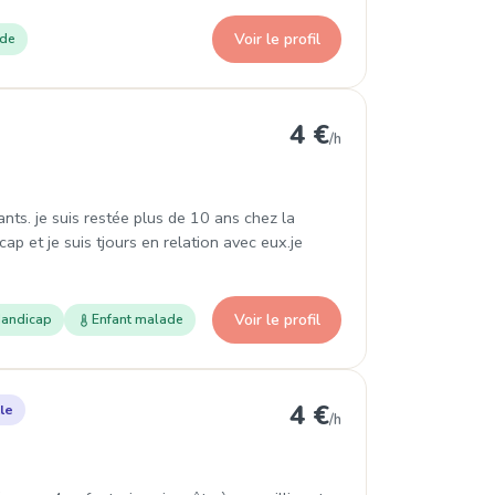
Voir le profil
ade
elle à Montigny
4 €
/h
nts. je suis restée plus de 10 ans chez la
ap et je suis tjours en relation avec eux.je
Voir le profil
andicap
Enfant malade
aromme
4 €
le
/h