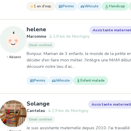
1 an d'exp.
Permis
Véhicule
Handicap
, Assistante maternelle à M
helene
Assistante maternel
Maromme
à 2,9 km de Montigny
Email confirmé
Bonjour, Maman de 3 enfants, le monde de la petite enf
Récent
décider d'en faire mon métier. J'intègre une MAM dé
découvrir notre lieu d’ac…
Permis
Véhicule
Enfant malade
, Assistante maternelle à C
Solange
Assistante maternel
Canteleu
à 2,9 km de Montigny
Email confirmé
Je suis assistante maternelle depuis 2010. J'ai travaill