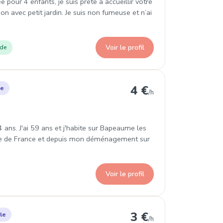
our 4 enfants, je suis prête à accueillir votre
 avec petit jardin. Je suis non fumeuse et n’ai
Voir le profil
ade
teleu
4 €
le
/h
4 ans. J'ai 59 ans et j'habite sur Bapeaume les
n Île de France et depuis mon déménagement sur
Voir le profil
aromme
3 €
le
/h