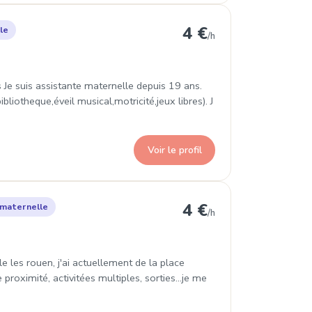
aromme
4 €
le
/h
Je suis assistante maternelle depuis 19 ans.
liotheque,éveil musical,motricité,jeux libres). J
Voir le profil
ville-lès-Rouen
4 €
 maternelle
/h
 les rouen, j'ai actuellement de la place
proximité, activitées multiples, sorties...je me