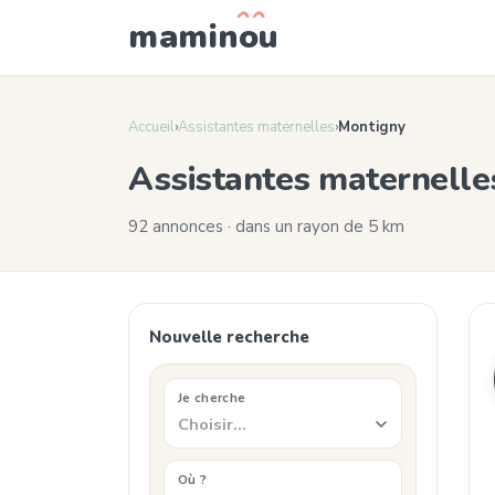
mamin
o
u
Accueil
›
Assistantes maternelles
›
Montigny
Assistantes maternelle
92 annonces · dans un rayon de 5 km
Nouvelle recherche
Je cherche
Choisir…
Où ?