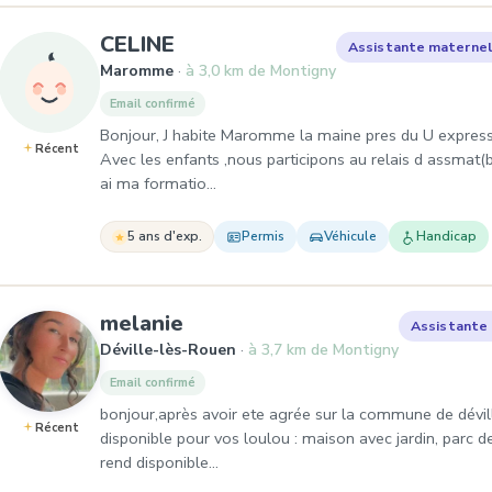
, Assistante maternelle à M
CELINE
Assistante maternel
Maromme
à 3,0 km de Montigny
Email confirmé
Bonjour, J habite Maromme la maine pres du U express 
Récent
Avec les enfants ,nous participons au relais d assmat(bib
ai ma formatio…
5 ans d'exp.
Permis
Véhicule
Handicap
, Assistante maternelle à Dé
melanie
Assistante
Déville-lès-Rouen
à 3,7 km de Montigny
Email confirmé
bonjour,après avoir ete agrée sur la commune de déville
Récent
disponible pour vos loulou : maison avec jardin, parc de 
rend disponible…