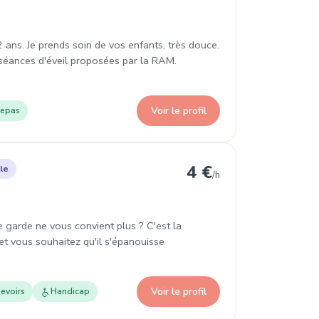
 ans. Je prends soin de vos enfants, très douce.
x séances d'éveil proposées par la RAM.
Voir le profil
epas
 à Maromme
4 €
le
/h
garde ne vous convient plus ? C'est la
 et vous souhaitez qu'il s'épanouisse
Voir le profil
evoirs
Handicap