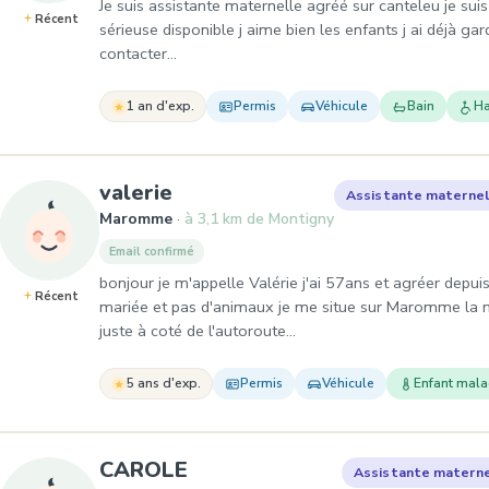
Je suis assistante maternelle agréé sur canteleu je suis
Récent
sérieuse disponible j aime bien les enfants j ai déjà gar
contacter…
1 an d'exp.
Permis
Véhicule
Bain
Ha
, Assistante maternelle à M
valerie
Assistante maternel
Maromme
à 3,1 km de Montigny
Email confirmé
bonjour je m'appelle Valérie j'ai 57ans et agréer dep
Récent
mariée et pas d'animaux je me situe sur Maromme la 
juste à coté de l'autoroute…
5 ans d'exp.
Permis
Véhicule
Enfant mal
, Assistante maternelle à H
CAROLE
Assistante materne