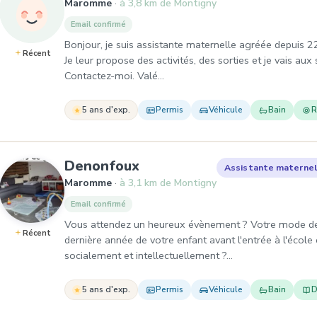
Maromme
à 3,8 km de Montigny
Email confirmé
Bonjour, je suis assistante maternelle agréée depuis 22
Récent
Je leur propose des activités, des sorties et je vais au
Contactez-moi. Valé…
5 ans d'exp.
Permis
Véhicule
Bain
R
, Assistante maternelle
Denonfoux
Assistante maternel
Maromme
à 3,1 km de Montigny
Email confirmé
Vous attendez un heureux évènement ? Votre mode de 
Récent
dernière année de votre enfant avant l'entrée à l'école
socialement et intellectuellement ?…
5 ans d'exp.
Permis
Véhicule
Bain
D