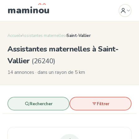
mamin
o
u
Accueil
›
Assistantes maternelles
›
Saint-Vallier
Assistantes maternelles à Saint-
Vallier
(26240)
14 annonces · dans un rayon de 5 km
Rechercher
Filtrer