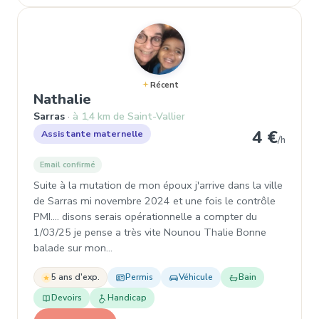
Récent
, Assistante maternelle à Sarras
Nathalie
Sarras
à 1,4 km de Saint-Vallier
4 €
Assistante maternelle
/h
Email confirmé
Suite à la mutation de mon époux j'arrive dans la ville
de Sarras mi novembre 2024 et une fois le contrôle
PMI…. disons serais opérationnelle a compter du
1/03/25 je pense a très vite Nounou Thalie Bonne
balade sur mon…
5 ans d'exp.
Permis
Véhicule
Bain
Devoirs
Handicap