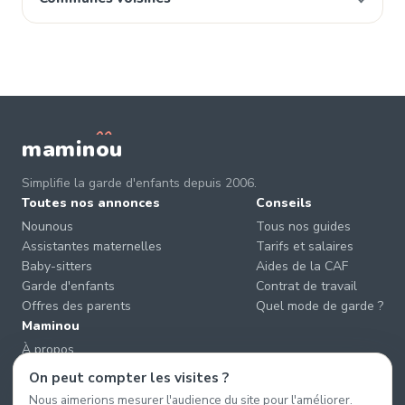
mamin
o
u
Simplifie la garde d'enfants depuis 2006.
Toutes nos annonces
Conseils
Nounous
Tous nos guides
Assistantes maternelles
Tarifs et salaires
Baby-sitters
Aides de la CAF
Garde d'enfants
Contrat de travail
Offres des parents
Quel mode de garde ?
Maminou
À propos
Nous contacter
On peut compter les visites ?
Éviter les arnaques
Nous aimerions mesurer l'audience du site pour l'améliorer.