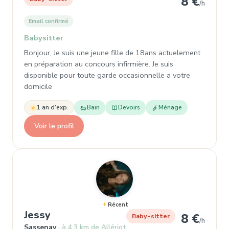
8 €
/h
Email confirmé
Babysitter
Bonjour, Je suis une jeune fille de 18ans actuelement
en préparation au concours infirmière. Je suis
disponible pour toute garde occasionnelle a votre
domicile
1 an d'exp.
Bain
Devoirs
Ménage
Voir le profil
Récent
, Baby-sitter à Sassenay
Jessy
8 €
Baby-sitter
/h
Sassenay
à 4,3 km de Allériot