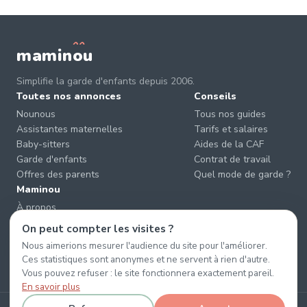
mamin
o
u
Simplifie la garde d'enfants depuis 2006.
Toutes nos annonces
Conseils
Nounous
Tous nos guides
Assistantes maternelles
Tarifs et salaires
Baby-sitters
Aides de la CAF
Garde d'enfants
Contrat de travail
Offres des parents
Quel mode de garde ?
Maminou
À propos
Nous contacter
On peut compter les visites ?
Éviter les arnaques
Nous aimerions mesurer l'audience du site pour l'améliorer.
CGU & CGV
Ces statistiques sont anonymes et ne servent à rien d'autre.
Confidentialité
Vous pouvez refuser : le site fonctionnera exactement pareil.
En savoir plus