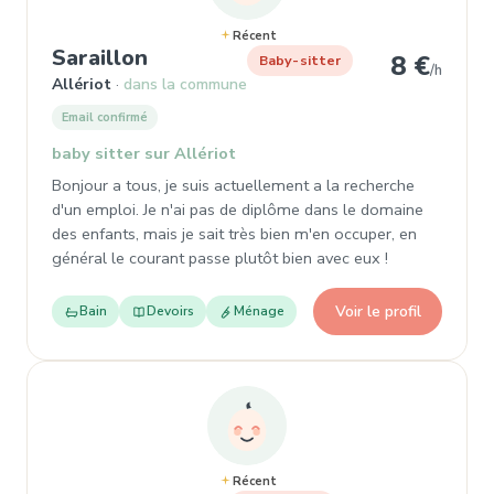
Récent
, Baby-sitter à Allériot
Saraillon
8 €
Baby-sitter
/h
Allériot
dans la commune
Email confirmé
baby sitter sur Allériot
Bonjour a tous, je suis actuellement a la recherche
d'un emploi. Je n'ai pas de diplôme dans le domaine
des enfants, mais je sait très bien m'en occuper, en
général le courant passe plutôt bien avec eux !
Voir le profil
Bain
Devoirs
Ménage
Récent