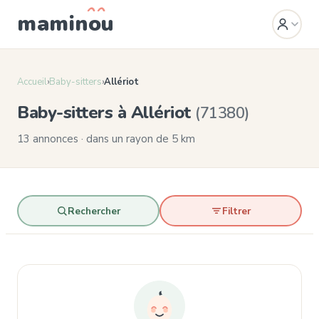
mamin
o
u
Accueil
›
Baby-sitters
›
Allériot
Baby-sitters à Allériot
(71380)
13 annonces · dans un rayon de 5 km
Rechercher
Filtrer