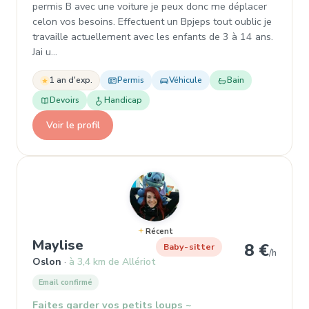
permis B avec une voiture je peux donc me déplacer
celon vos besoins. Effectuent un Bpjeps tout oublic je
travaille actuellement avec les enfants de 3 à 14 ans.
Jai u…
1 an d'exp.
Permis
Véhicule
Bain
Devoirs
Handicap
Voir le profil
Récent
, Baby-sitter à Oslon
Maylise
8 €
Baby-sitter
/h
Oslon
à 3,4 km de Allériot
Email confirmé
Faites garder vos petits loups ~