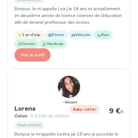
Bonjour, Je m’appelle Lea j’ai 18 ans et actuellement
en deuxième année de licence sciences de l’éducation
afin de devenir professeur des écoles.
1 an d'exp.
Permis
Véhicule
Bain
Devoirs
Handicap
Voir le profil
Récent
, Baby-sitter à Oslon
Lorena
9 €
Baby-sitter
/h
Oslon
à 3,0 km de Allériot
Email confirmé
Bonjour je m'appelle loréna jai 18 ans je possède le