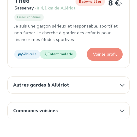
, Baby-sitter à Sassenay
Theo
8 €
Baby-sitter
/h
Sassenay
à 4,1 km de Allériot
Email confirmé
Je suis une garçon sérieux et responsable, sportif et
non fumer. Je cherche à garder des enfants pour
financer mes études sportives.
Voir le profil
Véhicule
Enfant malade
Autres gardes à Allériot
Communes voisines