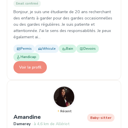
Email confirmé
Bonjour, je suis une étudiante de 20 ans recherchant
des enfants à garder pour des gardes occasionnelles
ou des gardes régulières. Je suis patiente et
attentionnée. J'ai le sens des responsabilités. Je peux
également ai…
Permis
Véhicule
Bain
Devoirs
Handicap
Voir le profil
Récent
, Baby-sitter à Damerey
Amandine
Baby-sitter
Damerey
à 4,6 km de Allériot