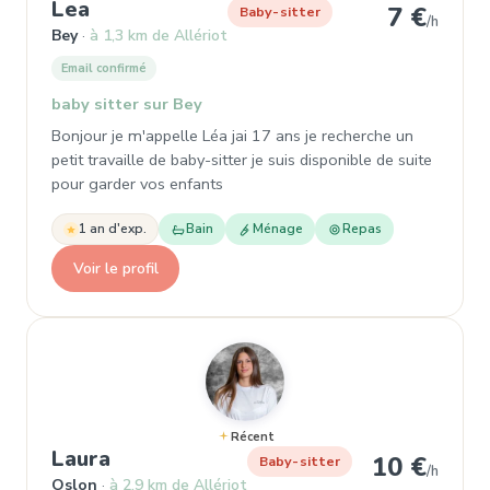
, Baby-sitter à Bey
Lea
7 €
Baby-sitter
/h
Bey
à 1,3 km de Allériot
Email confirmé
baby sitter sur Bey
Bonjour je m'appelle Léa jai 17 ans je recherche un
petit travaille de baby-sitter je suis disponible de suite
pour garder vos enfants
1 an d'exp.
Bain
Ménage
Repas
Voir le profil
Récent
, Baby-sitter à Oslon
Laura
10 €
Baby-sitter
/h
Oslon
à 2,9 km de Allériot