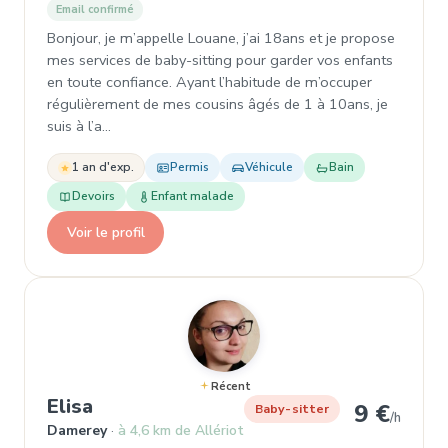
Email confirmé
Bonjour, je m’appelle Louane, j’ai 18ans et je propose
mes services de baby-sitting pour garder vos enfants
en toute confiance. Ayant l’habitude de m’occuper
régulièrement de mes cousins âgés de 1 à 10ans, je
suis à l’a…
1 an d'exp.
Permis
Véhicule
Bain
Devoirs
Enfant malade
Voir le profil
Récent
, Baby-sitter à Damerey
Elisa
9 €
Baby-sitter
/h
Damerey
à 4,6 km de Allériot