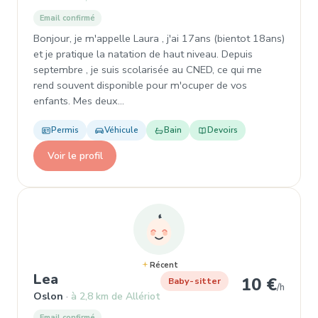
Email confirmé
Bonjour, je m'appelle Laura , j'ai 17ans (bientot 18ans)
et je pratique la natation de haut niveau. Depuis
septembre , je suis scolarisée au CNED, ce qui me
rend souvent disponible pour m'ocuper de vos
enfants. Mes deux…
Permis
Véhicule
Bain
Devoirs
Voir le profil
Récent
, Baby-sitter à Oslon
Lea
10 €
Baby-sitter
/h
Oslon
à 2,8 km de Allériot
Email confirmé