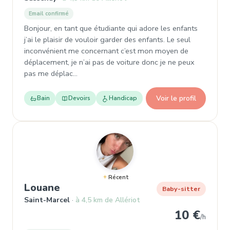
Email confirmé
Bonjour, en tant que étudiante qui adore les enfants
j’ai le plaisir de vouloir garder des enfants. Le seul
inconvénient me concernant c’est mon moyen de
déplacement, je n’ai pas de voiture donc je ne peux
pas me déplac…
Voir le profil
Bain
Devoirs
Handicap
Récent
, Baby-sitter à Saint-Marcel
Louane
Baby-sitter
Saint-Marcel
à 4,5 km de Allériot
10 €
/h