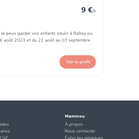
9 €
/h
 Je peux garder vos enfants situés à Belley ou
au 06 août 2023 et du 21 août au 03 septembre
Voir le profil
Maminou
uides
À propos
laires
Nous contacter
 CAF
Éviter les arnaques