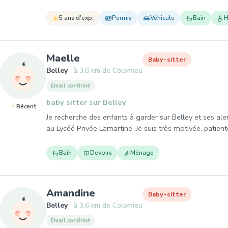
5 ans d'exp.
Permis
Véhicule
Bain
H
, Baby-sitter à Belley
Maelle
Baby-sitter
Belley
à 3,6 km de Colomieu
Email confirmé
baby sitter sur Belley
Récent
Je recherche des enfants à garder sur Belley et ses ale
au Lycéé Privée Lamartine. Je suis très motivée, patiente
Bain
Devoirs
Ménage
, Baby-sitter à Belley
Amandine
Baby-sitter
Belley
à 3,6 km de Colomieu
Email confirmé