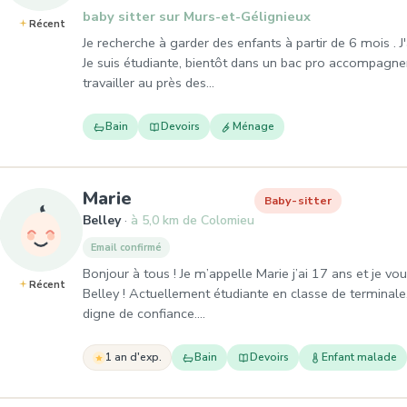
baby sitter sur Murs-et-Gélignieux
Récent
Je recherche à garder des enfants à partir de 6 mois . J
Je suis étudiante, bientôt dans un bac pro accompagne
travailler au près des…
Bain
Devoirs
Ménage
, Baby-sitter à Belley
Marie
Baby-sitter
Belley
à 5,0 km de Colomieu
Email confirmé
Bonjour à tous ! Je m’appelle Marie j’ai 17 ans et je v
Récent
Belley ! Actuellement étudiante en classe de terminale,
digne de confiance.…
1 an d'exp.
Bain
Devoirs
Enfant malade