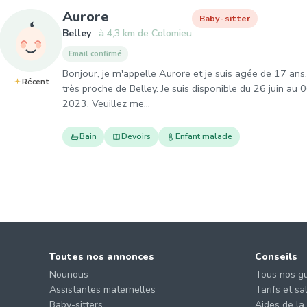
, Baby-sitter à Belley
Aurore
Baby-sitter
Belley
à 4,3 km de Colomieu
Email confirmé
Bonjour, je m'appelle Aurore et je suis agée de 17 ans.
Récent
très proche de Belley. Je suis disponible du 26 juin 
2023. Veuillez me…
Bain
Devoirs
Enfant malade
Toutes nos annonces
Conseils
Nounous
Tous nos g
Assistantes maternelles
Tarifs et sa
Baby-sitters
Aides de la