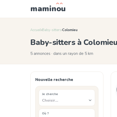
mamin
o
u
Accueil
›
Baby-sitters
›
Colomieu
Baby-sitters à Colomie
5 annonces · dans un rayon de 5 km
Nouvelle recherche
Je cherche
Choisir…
Où ?