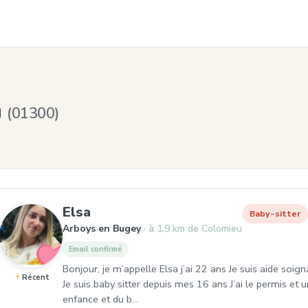
u
(01300)
, Baby-sitter à Arboys en Bugey
Elsa
Baby-sitter
Arboys en Bugey
à 1,9 km de Colomieu
Email confirmé
Bonjour, je m’appelle Elsa j’ai 22 ans Je suis aide soig
Récent
Je suis baby sitter depuis mes 16 ans J’ai le permis et 
enfance et du b…