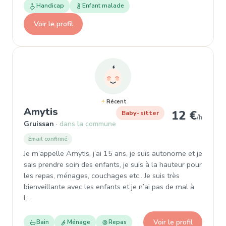
Handicap
Enfant malade
Voir le profil
Récent
, Baby-sitter à Gruissan
Amytis
12 €
Baby-sitter
/h
Gruissan
dans la commune
Email confirmé
Je m’appelle Amytis, j’ai 15 ans, je suis autonome et je
sais prendre soin des enfants, je suis à la hauteur pour
les repas, ménages, couchages etc.. Je suis très
bienveillante avec les enfants et je n’ai pas de mal à
l…
Voir le profil
Bain
Ménage
Repas