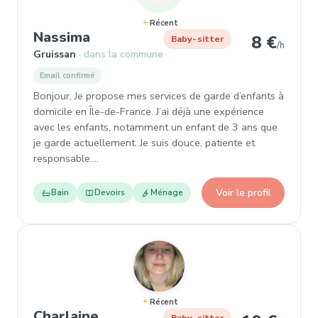
Récent
, Baby-sitter à Gruissan
Nassima
8 €
Baby-sitter
/h
Gruissan
dans la commune
Email confirmé
Bonjour, Je propose mes services de garde d’enfants à
domicile en Île-de-France. J’ai déjà une expérience
avec les enfants, notamment un enfant de 3 ans que
je garde actuellement. Je suis douce, patiente et
responsable.…
Voir le profil
Bain
Devoirs
Ménage
Récent
, Baby-sitter à Gruissan
Charlaine
Baby-sitter