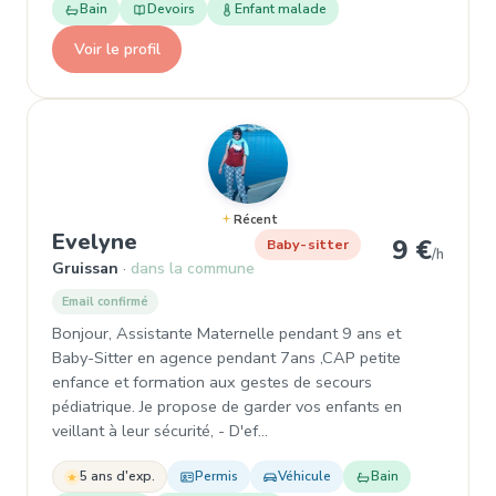
Bain
Devoirs
Enfant malade
Voir le profil
Récent
, Baby-sitter à Gruissan
Evelyne
9 €
Baby-sitter
/h
Gruissan
dans la commune
Email confirmé
Bonjour, Assistante Maternelle pendant 9 ans et
Baby-Sitter en agence pendant 7ans ,CAP petite
enfance et formation aux gestes de secours
pédiatrique. Je propose de garder vos enfants en
veillant à leur sécurité, - D'ef…
5 ans d'exp.
Permis
Véhicule
Bain