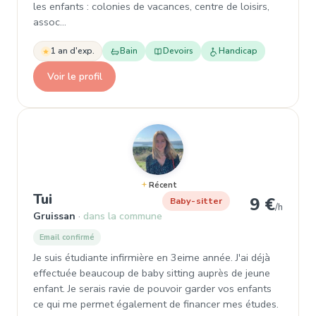
les enfants : colonies de vacances, centre de loisirs,
assoc…
1 an d'exp.
Bain
Devoirs
Handicap
Voir le profil
Récent
, Baby-sitter à Gruissan
Tui
9 €
Baby-sitter
/h
Gruissan
dans la commune
Email confirmé
Je suis étudiante infirmière en 3eime année. J'ai déjà
effectuée beaucoup de baby sitting auprès de jeune
enfant. Je serais ravie de pouvoir garder vos enfants
ce qui me permet également de financer mes études.