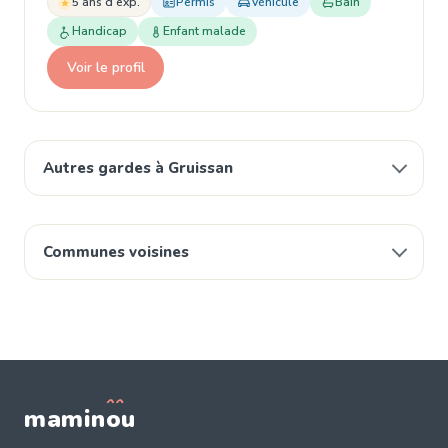
5 ans d'exp.
Permis
Véhicule
Bain
Handicap
Enfant malade
Voir le profil
Autres gardes à Gruissan
Communes voisines
mamin
o
u