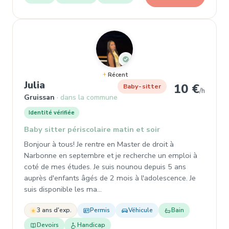
Récent
, Baby-sitter à Gruissan
Julia
10 €
Baby-sitter
/h
Gruissan
dans la commune
Identité vérifiée
Baby sitter périscolaire matin et soir
Bonjour à tous! Je rentre en Master de droit à
Narbonne en septembre et je recherche un emploi à
coté de mes études. Je suis nounou depuis 5 ans
auprès d'enfants âgés de 2 mois à l'adolescence. Je
suis disponible les ma…
3 ans d'exp.
Permis
Véhicule
Bain
Devoirs
Handicap