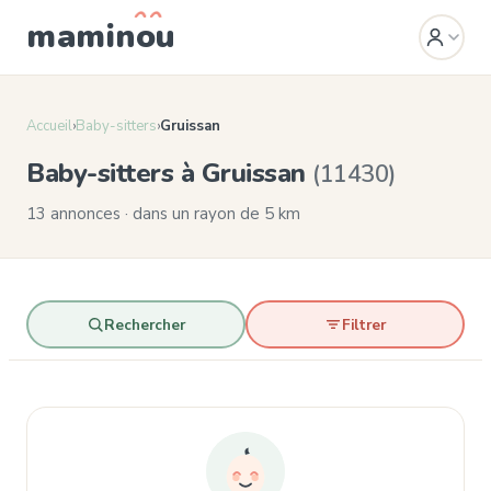
mamin
o
u
Accueil
›
Baby-sitters
›
Gruissan
Baby-sitters à Gruissan
(11430)
13 annonces · dans un rayon de 5 km
Rechercher
Filtrer