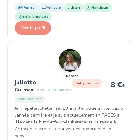
Permis
Véhicule
Bain
Handicap
Enfant malade
Voir le profil
Récent
, Baby-sitter à Gruissan
juliette
8 €
Baby-sitter
/h
Gruissan
dans la commune
Email confirmé
Je m’apelle Juliette , j’ai 18 ans. J’ai obtenu mon bac S
l’année dernière et je suis actuellement en PACES a
lille dans le but d’etfe kinésithérapeute. Je réside à
Gruissan et aimerais trouver des opportunités de
baby…