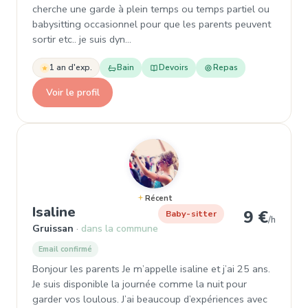
cherche une garde à plein temps ou temps partiel ou
babysitting occasionnel pour que les parents peuvent
sortir etc.. je suis dyn…
1 an d'exp.
Bain
Devoirs
Repas
Voir le profil
Récent
, Baby-sitter à Gruissan
Isaline
9 €
Baby-sitter
/h
Gruissan
dans la commune
Email confirmé
Bonjour les parents Je m’appelle isaline et j’ai 25 ans.
Je suis disponible la journée comme la nuit pour
garder vos loulous. J’ai beaucoup d’expériences avec