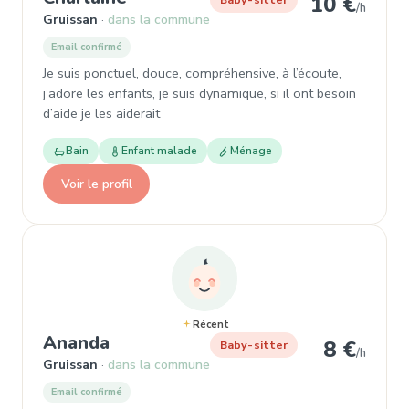
10 €
/h
Gruissan
dans la commune
Email confirmé
Je suis ponctuel, douce, compréhensive, à l’écoute,
j’adore les enfants, je suis dynamique, si il ont besoin
d’aide je les aiderait
Bain
Enfant malade
Ménage
Voir le profil
Récent
, Baby-sitter à Gruissan
Ananda
8 €
Baby-sitter
/h
Gruissan
dans la commune
Email confirmé