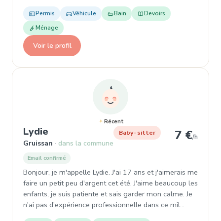
Permis
Véhicule
Bain
Devoirs
Ménage
Voir le profil
Récent
, Baby-sitter à Gruissan
Lydie
7 €
Baby-sitter
/h
Gruissan
dans la commune
Email confirmé
Bonjour, je m'appelle Lydie. J'ai 17 ans et j'aimerais me
faire un petit peu d'argent cet été. J'aime beaucoup les
enfants, je suis patiente et sais garder mon calme. Je
n'ai pas d'expérience professionnelle dans ce mil…