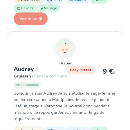
Devoirs
Ménage
Voir le profil
Récent
, Baby-sitter à Gruissan
Audrey
9 €
Baby-sitter
/h
Gruissan
dans la commune
Email confirmé
Bonjour, je suis Audrey. Je suis étudiante sage-femme
en derniere année à Montpellier. Je réalise pendant
l'été un stage a Narbonne, je pourrai donc pendant
mes jours de repos garder vos enfants. Je garde
régulièrement…