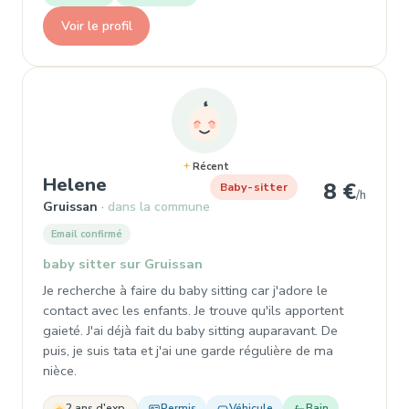
Voir le profil
Récent
, Baby-sitter à Gruissan
Helene
8 €
Baby-sitter
/h
Gruissan
dans la commune
Email confirmé
baby sitter sur Gruissan
Je recherche à faire du baby sitting car j'adore le
contact avec les enfants. Je trouve qu'ils apportent
gaieté. J'ai déjà fait du baby sitting auparavant. De
puis, je suis tata et j'ai une garde régulière de ma
nièce.
2 ans d'exp.
Permis
Véhicule
Bain