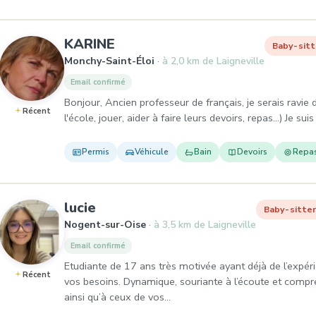
, Baby-sitter à Monchy-Saint-
KARINE
Baby-sitt
Monchy-Saint-Éloi
à 2,0 km de Laigneville
Email confirmé
Bonjour, Ancien professeur de français, je serais ravi
Récent
l'école, jouer, aider à faire leurs devoirs, repas...) Je su
Permis
Véhicule
Bain
Devoirs
Repa
, Baby-sitter à Nogent-sur-Oise
lucie
Baby-sitte
Nogent-sur-Oise
à 3,5 km de Laigneville
Email confirmé
Etudiante de 17 ans très motivée ayant déjà de l’expér
Récent
vos besoins. Dynamique, souriante à l’écoute et compr
ainsi qu’à ceux de vos…