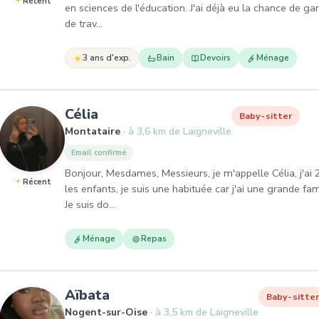
Récent
en sciences de l'éducation. J'ai déjà eu la chance de ga
de trav…
3 ans d'exp.
Bain
Devoirs
Ménage
, Baby-sitter à Montataire
Célia
Baby-sitter
Montataire
à 3,6 km de Laigneville
Email confirmé
Bonjour, Mesdames, Messieurs, je m'appelle Célia, j'ai 2
Récent
les enfants, je suis une habituée car j'ai une grande fam
Je suis do…
Ménage
Repas
, Baby-sitter à Nogent-sur-Oi
Aïbata
Baby-sitte
Nogent-sur-Oise
à 3,5 km de Laigneville