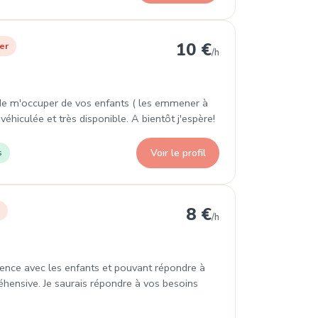
Éloi
10 €
er
/h
e de m'occuper de vos enfants ( les emmener à
is véhiculée et très disponible. A bientôt j'espère!
Voir le profil
s
8 €
r
/h
ience avec les enfants et pouvant répondre à
éhensive. Je saurais répondre à vos besoins