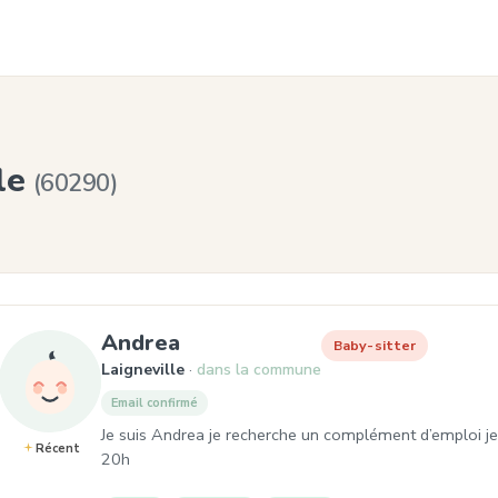
lle
(60290)
, Baby-sitter à Laigneville
Andrea
Baby-sitter
Laigneville
dans la commune
Email confirmé
Je suis Andrea je recherche un complément d’emploi je s
Récent
20h