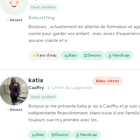
Email confirmé
Babysitting
Récent
Bonjours , actuellement en attente de formation et ag
soirée pour garder vos enfant , avec assez d'experien
aucune crainte et e…
3 ans d'exp.
Bain
Devoirs
Handicap
, Baby-sitter à Cauffry
katia
Baby-sitter
Cauffry
à 1,9 km de Laigneville
Email confirmé
Bonjour je me présente katia je vis a Cauffry et je suis
Récent
indépendante financièrement, étant issue d’une famille
toujours sue m’y prendre avec les…
Bain
Devoirs
Handicap