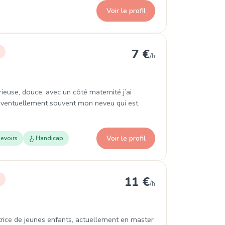
Voir le profil
Oise
7 €
r
/h
ieuse, douce, avec un côté maternité j’ai
e éventuellement souvent mon neveu qui est
Voir le profil
evoirs
Handicap
11 €
r
/h
catrice de jeunes enfants, actuellement en master