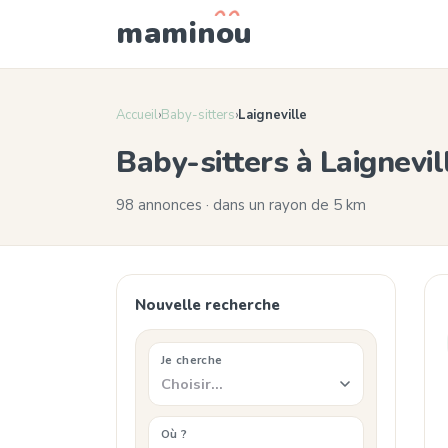
mamin
o
u
Accueil
›
Baby-sitters
›
Laigneville
Baby-sitters à Laignevi
98 annonces · dans un rayon de 5 km
Nouvelle recherche
Je cherche
Choisir…
Où ?