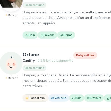
Email confirmé
Bonjour à vous , Je suis une baby-sitter enthousiaste e
Récent
petits bouts de chou! Avec moins d’un an d’expérience, j
enfants , et j’appréci…
Bain
Devoirs
Repas
, Baby-sitter à Cauffry
Orlane
Baby-sitter
Cauffry
à 2,8 km de Laigneville
Email confirmé
Bonjour, je m’appelle Orlane. La responsabilité et la d
Récent
mes principales qualités. J’aime beaucoup m’occuper de
petits frères. J…
3 ans d'exp.
Véhicule
Bain
Devoirs