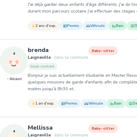
J'ai déjà garder deux enfants d'âge différents, j'ai de l
durant mon parcours scolaire j'ai effectuer des stages 
2 ans d'exp.
Permis
Véhicule
Bain
D
, Baby-sitter à Laigneville
brenda
Baby-sitter
Laigneville
dans la commune
Email confirmé
Bonjour je suis actuellement étudiante en Master Resso
Récent
quelques missions de garde d'enfants afin de complèter
matins jusqu'à 8h30 et…
1 an d'exp.
Permis
Véhicule
Bain
De
, Baby-sitter à Laigneville
Mellissa
Baby-sitter
Laigneville
dans la commune