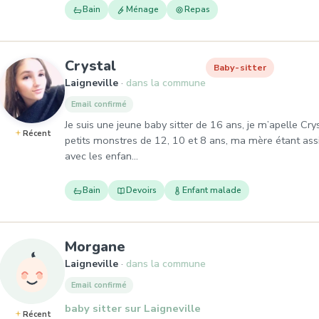
Bain
Ménage
Repas
, Baby-sitter à Laigneville
Crystal
Baby-sitter
Laigneville
dans la commune
Email confirmé
Je suis une jeune baby sitter de 16 ans, je m’apelle Cry
Récent
petits monstres de 12, 10 et 8 ans, ma mère étant assi
avec les enfan…
Bain
Devoirs
Enfant malade
, Baby-sitter à Laigneville
Morgane
Laigneville
dans la commune
Email confirmé
baby sitter sur Laigneville
Récent