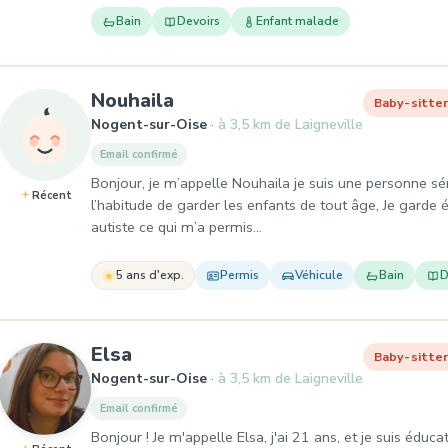
Bain
Devoirs
Enfant malade
, Baby-sitter à Nogent-sur-
Nouhaila
Baby-sitte
Nogent-sur-Oise
à 3,5 km de Laigneville
Email confirmé
Bonjour, je m’appelle Nouhaila je suis une personne sér
Récent
l’habitude de garder les enfants de tout âge, Je gard
autiste ce qui m’a permis…
5 ans d'exp.
Permis
Véhicule
Bain
D
, Baby-sitter à Nogent-sur-Oise
Elsa
Baby-sitte
Nogent-sur-Oise
à 3,5 km de Laigneville
Email confirmé
Bonjour ! Je m'appelle Elsa, j'ai 21 ans, et je suis édu