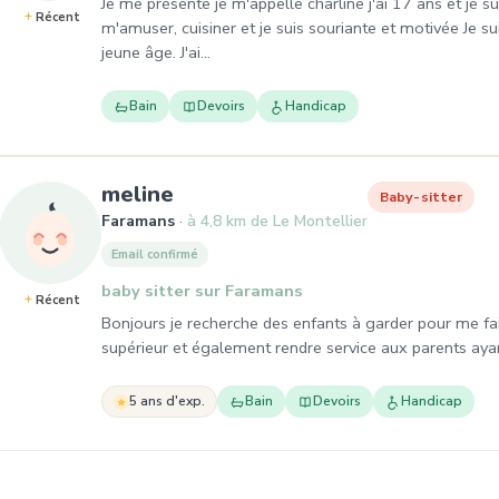
Je me présente je m'appelle charline j'ai 17 ans et je s
Récent
m'amuser, cuisiner et je suis souriante et motivée Je
jeune âge. J'ai…
Bain
Devoirs
Handicap
, Baby-sitter à Faramans
meline
Baby-sitter
Faramans
à 4,8 km de Le Montellier
Email confirmé
baby sitter sur Faramans
Récent
Bonjours je recherche des enfants à garder pour me fa
supérieur et également rendre service aux parents ayant
5 ans d'exp.
Bain
Devoirs
Handicap