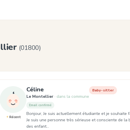
llier
(01800)
, Baby-sitter à Le Montellier
Céline
Baby-sitter
Le Montellier
dans la commune
Email confirmé
Bonjour, Je suis actuellement étudiante et je souhaite 
Récent
Je suis une personne très sérieuse et consciente de la b
des enfant…