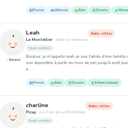
Permis
Véhicule
Bain
Devoirs
Ména
, Baby-sitter à Le Montellier
Leah
Baby-sitter
Le Montellier
dans la commune
Email confirmé
Bonjour, je m'appelle leah, je suis l'aînée d'une famille 
Récent
suis disponible à partir du mois de juin jusqu'à août pui
e…
Permis
Bain
Devoirs
Enfant malade
, Baby-sitter à Pizay
charline
Baby-sitter
Pizay
à 4,7 km de Le Montellier
Email confirmé