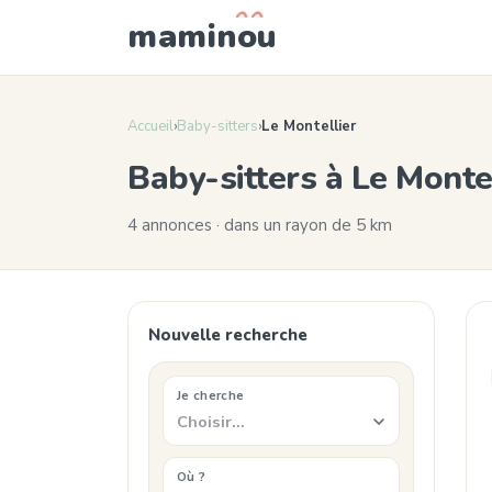
mamin
o
u
Accueil
›
Baby-sitters
›
Le Montellier
Baby-sitters à Le Monte
4 annonces · dans un rayon de 5 km
Nouvelle recherche
Je cherche
Choisir…
Où ?