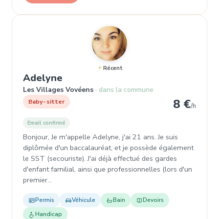
Récent
, Baby-sitter à Les Villages Vov
Adelyne
Les Villages Vovéens
dans la commune
8 €
Baby-sitter
/h
Email confirmé
Bonjour, Je m'appelle Adelyne, j'ai 21 ans. Je suis
diplômée d'un baccalauréat, et je possède également
le SST (secouriste). J'ai déjà effectué des gardes
d'enfant familial, ainsi que professionnelles (lors d'un
premier…
Permis
Véhicule
Bain
Devoirs
Handicap