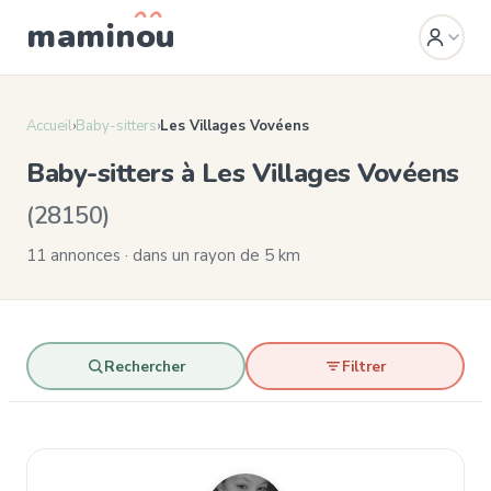
mamin
o
u
Accueil
›
Baby-sitters
›
Les Villages Vovéens
Baby-sitters à Les Villages Vovéens
(28150)
11 annonces · dans un rayon de 5 km
Rechercher
Filtrer