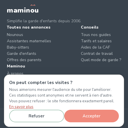
mamin
o
u
Simplifie la garde d'enfants depuis 2006.
Toutes nos annonces
Conseils
Nounous
Tous nos guides
Assistantes maternelles
Tarifs et salaires
Baby-sitters
Aides de la CAF
Garde d'enfants
Contrat de travail
Offres des parents
Quel mode de garde ?
Maminou
À propos
Nous contacter
On peut compter les visites ?
Éviter les arnaques
Nous aimerions mesurer l'audience du site pour l'améliorer.
CGU & CGV
Ces statistiques sont anonymes et ne servent à rien d'autre.
Confidentialité
Vous pouvez refuser : le site fonctionnera exactement pareil.
En savoir plus
Refuser
Accepter
© 2026 Maminou · Sans surtaxe, sans engagement. ·
Gérer les cookies