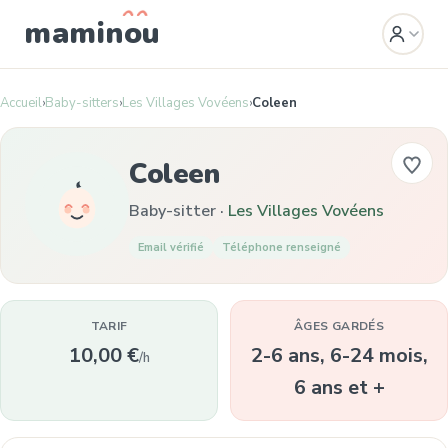
mamin
o
u
Accueil
›
Baby-sitters
›
Les Villages Vovéens
›
Coleen
Coleen
Baby-sitter ·
Les Villages Vovéens
Email vérifié
Téléphone renseigné
TARIF
ÂGES GARDÉS
10,00 €
2-6 ans, 6-24 mois,
/h
6 ans et +