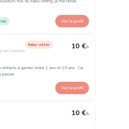
plusieurs fois du baby-sitting, je me rends
Voir le profil
icap
-Saint-Symphorien
10 €
Baby-sitter
/h
y-en-Yvelines
s enfants à garder entre 1 ans et 10 ans . J’ai
 passer .
Voir le profil
10 €
/h