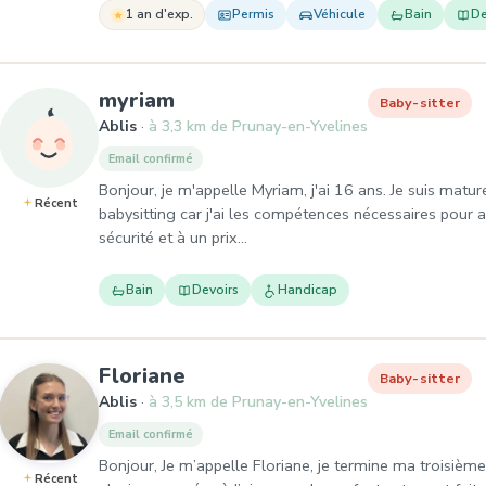
1 an d'exp.
Permis
Véhicule
Bain
De
, Baby-sitter à Ablis
myriam
Baby-sitter
Ablis
à 3,3 km de Prunay-en-Yvelines
Email confirmé
Bonjour, je m'appelle Myriam, j'ai 16 ans. Je suis mature
Récent
babysitting car j'ai les compétences nécessaires pour 
sécurité et à un prix…
Bain
Devoirs
Handicap
, Baby-sitter à Ablis
Floriane
Baby-sitter
Ablis
à 3,5 km de Prunay-en-Yvelines
Email confirmé
Bonjour, Je m’appelle Floriane, je termine ma troisième
Récent