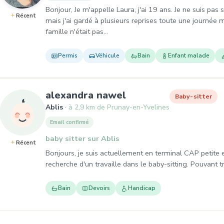
Bonjour, Je m'appelle Laura, j'ai 19 ans. Je ne suis pa
Récent
mais j'ai gardé à plusieurs reprises toute une journée 
famille n'était pas…
Permis
Véhicule
Bain
Enfant malade
, Baby-sitter à Ablis
alexandra nawel
Baby-sitter
Ablis
à 2,9 km de Prunay-en-Yvelines
Email confirmé
baby sitter sur Ablis
Récent
Bonjours, je suis actuellement en terminal CAP petite 
recherche d'un travaille dans le baby-sitting. Pouvant t
Bain
Devoirs
Handicap