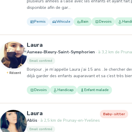
plusieurs années à l’aise avec les enfants et ayant fait 
disponible afin de gar…
Permis
Véhicule
Bain
Devoirs
Hand
, Baby-sitter à Auneau-Bleury
Laura
Auneau-Bleury-Saint-Symphorien
à 3,2 km de Pruna
Email confirmé
Bonjour , je m’appelle Laura j’ai 15 ans . Je chercher de
Récent
déjà garder des enfants auparavant et sa c’est très bien
Devoirs
Handicap
Enfant malade
, Baby-sitter à Ablis
Laura
Baby-sitter
Ablis
à 2,5 km de Prunay-en-Yvelines
Email confirmé