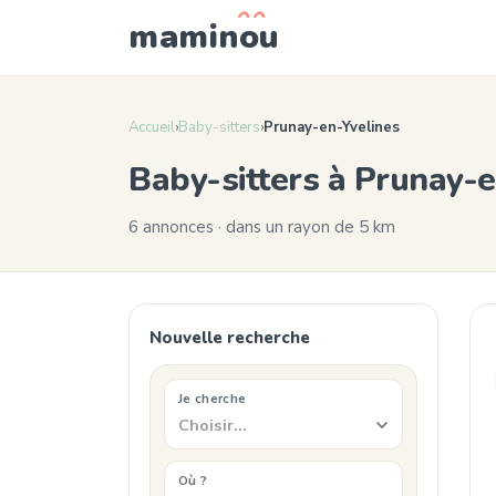
mamin
o
u
Accueil
›
Baby-sitters
›
Prunay-en-Yvelines
Baby-sitters à Prunay-
6 annonces · dans un rayon de 5 km
Nouvelle recherche
Je cherche
Choisir…
Où ?