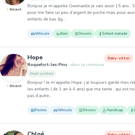
Bonjour je m’appelle Gwenaelle je vais avoir 15 ans , Si
Récent
pour me faire un peu d’argent de poche mais pour aussi
enfants de bas âg…
Véhicule
Bain
Devoirs
Enfant malade
, Baby-sitter à Roquefort-les-P
Hope
Baby-sitter
Roquefort-les-Pins
dans la commune
Email confirmé
Bonjour ! Je m’appelle Hope, j’ai toujours gardé mes ni
Récent
les enfants ( de 1 an à 4 ans) que ma tante , qui est no
pas d’autre…
Permis
Véhicule
Devoirs
Handicap
, Baby-sitter à Roquefort-les-
Chloé
Baby-sitter