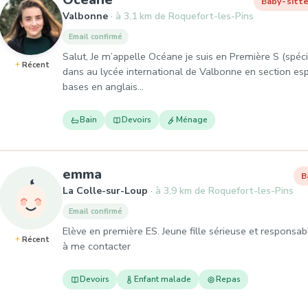
Baby-sitte
Valbonne
à 3,1 km de Roquefort-les-Pins
Email confirmé
Salut, Je m’appelle Océane je suis en Première S (spéc
Récent
dans au lycée international de Valbonne en section espag
bases en anglais…
Bain
Devoirs
Ménage
, Baby-sitter à La Colle-sur-Lo
emma
B
La Colle-sur-Loup
à 3,9 km de Roquefort-les-Pins
Email confirmé
Elève en première ES. Jeune fille sérieuse et responsabl
Récent
à me contacter
Devoirs
Enfant malade
Repas