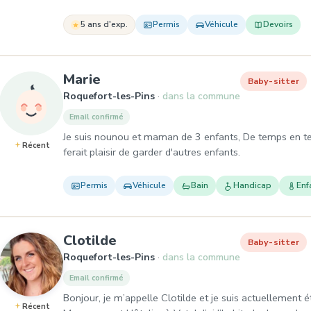
5 ans d'exp.
Permis
Véhicule
Devoirs
, Baby-sitter à Roquefort-les-
Marie
Baby-sitter
Roquefort-les-Pins
dans la commune
Email confirmé
Je suis nounou et maman de 3 enfants, De temps en te
Récent
ferait plaisir de garder d'autres enfants.
Permis
Véhicule
Bain
Handicap
Enf
, Baby-sitter à Roquefort-le
Clotilde
Baby-sitter
Roquefort-les-Pins
dans la commune
Email confirmé
Bonjour, je m’appelle Clotilde et je suis actuellement
Récent