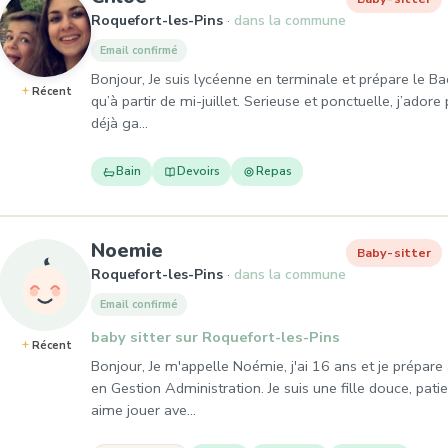
Roquefort-les-Pins
dans la commune
Email confirmé
Bonjour, Je suis lycéenne en terminale et prépare le Ba
Récent
qu’à partir de mi-juillet. Serieuse et ponctuelle, j’adore
déjà ga…
Bain
Devoirs
Repas
, Baby-sitter à Roquefort-les
Noemie
Baby-sitter
Roquefort-les-Pins
dans la commune
Email confirmé
baby sitter sur Roquefort-les-Pins
Récent
Bonjour, Je m'appelle Noémie, j'ai 16 ans et je prépar
en Gestion Administration. Je suis une fille douce, patie
aime jouer ave…