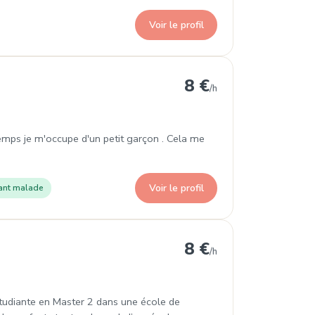
Voir le profil
Pins
8 €
/h
mps je m'occupe d'un petit garçon . Cela me
Voir le profil
ant malade
s-Pins
8 €
/h
 étudiante en Master 2 dans une école de