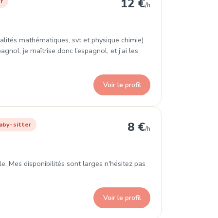
12 €
r
/h
ialités mathématiques, svt et physique chimie)
nol, je maîtrise donc l’espagnol, et j’ai les
Voir le profil
up
8 €
aby-sitter
/h
e. Mes disponibilités sont larges n'hésitez pas
Voir le profil