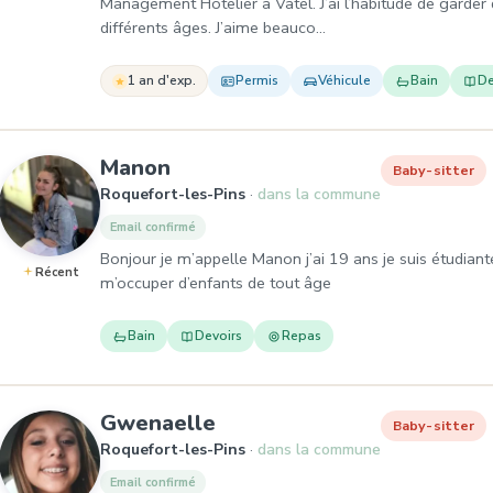
Management Hôtelier à Vatel. J’ai l’habitude de garder
différents âges. J’aime beauco…
1 an d'exp.
Permis
Véhicule
Bain
De
, Baby-sitter à Roquefort-les
Manon
Baby-sitter
Roquefort-les-Pins
dans la commune
Email confirmé
Bonjour je m’appelle Manon j’ai 19 ans je suis étudiante
Récent
m’occuper d’enfants de tout âge
Bain
Devoirs
Repas
, Baby-sitter à Roquefort
Gwenaelle
Baby-sitter
Roquefort-les-Pins
dans la commune
Email confirmé