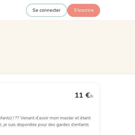
Se connecter
S'inscrire
s-Pins
11 €
/h
nfants) ! ?? Venant d’avoir mon master et étant
, je suis disponible pour des gardes d’enfants