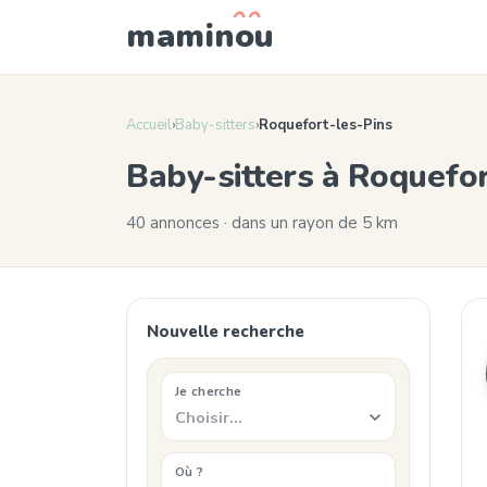
mamin
o
u
Accueil
›
Baby-sitters
›
Roquefort-les-Pins
Baby-sitters à Roquefo
40 annonces · dans un rayon de 5 km
Nouvelle recherche
Je cherche
Choisir…
Où ?