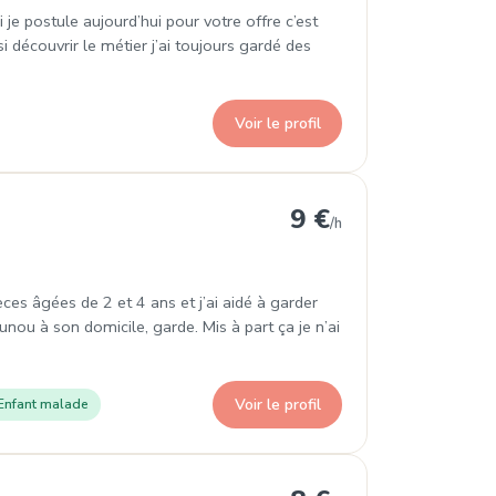
 je postule aujourd’hui pour votre offre c’est
 découvrir le métier j’ai toujours gardé des
Voir le profil
ins
9 €
/h
èces âgées de 2 et 4 ans et j’ai aidé à garder
unou à son domicile, garde. Mis à part ça je n’ai
Voir le profil
Enfant malade
Pins