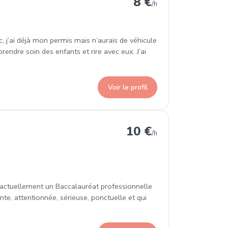
8 €
/h
c, j’ai déjà mon permis mais n’aurais de véhicule
 prendre soin des enfants et rire avec eux. J’ai
Voir le profil
-Pins
10 €
/h
e actuellement un Baccalauréat professionnelle
nte, attentionnée, sérieuse, ponctuelle et qui