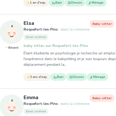
1 an d'exp.
Bain
Devoirs
Ménage
, Baby-sitter à Roquefort-les-Pi
Elsa
Baby-sitter
Roquefort-les-Pins
dans la commune
Email confirmé
baby sitter sur Roquefort-les-Pins
Récent
Étant étudiante en psychologie je recherche un emploi sa
l'expérience dans le babysitting et je suis toujours disp
déplacement pendant la…
3 ans d'exp.
Bain
Devoirs
Ménage
, Baby-sitter à Roquefort-les-
Emma
Baby-sitter
Roquefort-les-Pins
dans la commune
Email confirmé