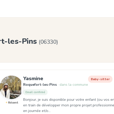
rt-les-Pins
(06330)
, Baby-sitter à Roquefort-le
Yasmine
Baby-sitter
Roquefort-les-Pins
dans la commune
Email confirmé
Bonjour, je suis disponible pour votre enfant (ou vos e
Récent
en train de développer mon propre projet professionnel
en journée et/o…