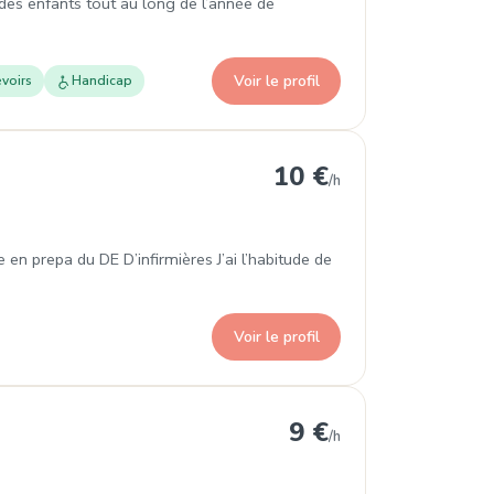
 des enfants tout au long de l’année de
Voir le profil
voirs
Handicap
-Pins
10 €
/h
 en prepa du DE D’infirmières J’ai l’habitude de
Voir le profil
-les-Pins
9 €
/h