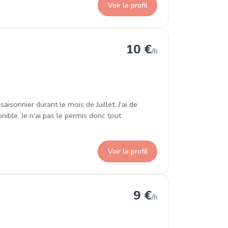
Voir le profil
ns
10 €
/h
isonnier durant le mois de Juillet. J'ai de
onible. Je n'ai pas le permis donc tout
Voir le profil
Pins
9 €
/h