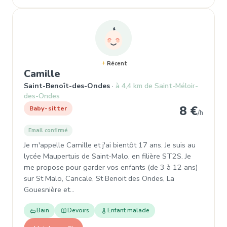
Récent
, Baby-sitter à Saint-Benoît-des
Camille
Saint-Benoît-des-Ondes
à 4,4 km de Saint-Méloir-
des-Ondes
8 €
Baby-sitter
/h
Email confirmé
Je m'appelle Camille et j'ai bientôt 17 ans. Je suis au
lycée Maupertuis de Saint-Malo, en filière ST2S. Je
me propose pour garder vos enfants (de 3 à 12 ans)
sur St Malo, Cancale, St Benoit des Ondes, La
Gouesnière et…
Bain
Devoirs
Enfant malade