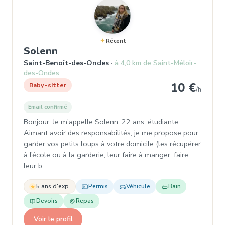
Récent
, Baby-sitter à Saint-Benoît-des-
Solenn
Saint-Benoît-des-Ondes
à 4,0 km de Saint-Méloir-
des-Ondes
10 €
Baby-sitter
/h
Email confirmé
Bonjour, Je m’appelle Solenn, 22 ans, étudiante.
Aimant avoir des responsabilités, je me propose pour
garder vos petits loups à votre domicile (les récupérer
à l’école ou à la garderie, leur faire à manger, faire
leur b…
5 ans d'exp.
Permis
Véhicule
Bain
Devoirs
Repas
Voir le profil