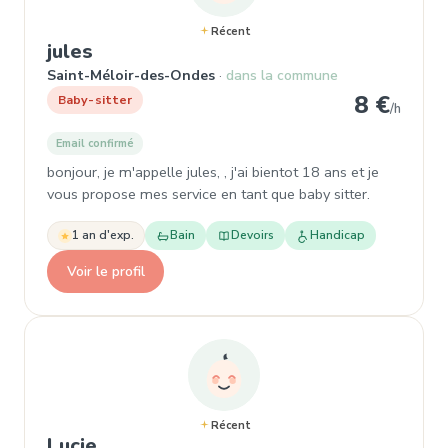
Récent
, Baby-sitter à Saint-Méloir-des-On
jules
Saint-Méloir-des-Ondes
dans la commune
8 €
Baby-sitter
/h
Email confirmé
bonjour, je m'appelle jules, , j'ai bientot 18 ans et je
vous propose mes service en tant que baby sitter.
1 an d'exp.
Bain
Devoirs
Handicap
Voir le profil
Récent
, Baby-sitter à Saint-Méloir-des-On
Lucie