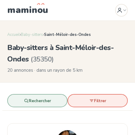
mamin
o
u
Accueil
›
Baby-sitters
›
Saint-Méloir-des-Ondes
Baby-sitters à Saint-Méloir-des-
Ondes
(35350)
20 annonces · dans un rayon de 5 km
Rechercher
Filtrer