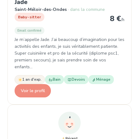
, Baby-sitter à Saint-Méloir-des-On
Jade
Saint-Méloir-des-Ondes
dans la commune
8 €
Baby-sitter
/h
Email confirmé
Je m’appelle Jade. J’ai beaucoup d’imagination pour les
activités des enfants, je suis véritablement patiente.
Super cuisinière et pro de la sécurité (diplome psc1,
premiers secours), je sais prendre soin de vos
enfants…
1 an d'exp.
Bain
Devoirs
Ménage
Voir le profil
Récent