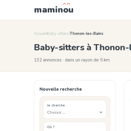
mamin
o
u
Accueil
›
Baby-sitters
›
Thonon-les-Bains
Baby-sitters à Thonon-
132 annonces · dans un rayon de 5 km
Nouvelle recherche
Je cherche
Choisir…
Où ?