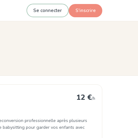
Se connecter
S'inscrire
s
12 €
/h
reconversion professionnelle après plusieurs
e babysitting pour garder vos enfants avec