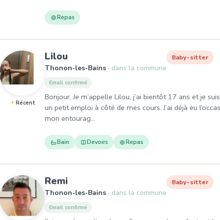
Repas
, Baby-sitter à Thonon-les-Bain
Lilou
Baby-sitter
Thonon-les-Bains
dans la commune
Email confirmé
Bonjour, Je m’appelle Lilou, j’ai bientôt 17 ans et je su
Récent
un petit emploi à côté de mes cours. J’ai déjà eu l’occ
mon entourag…
Bain
Devoirs
Repas
, Baby-sitter à Thonon-les-Bain
Remi
Baby-sitter
Thonon-les-Bains
dans la commune
Email confirmé