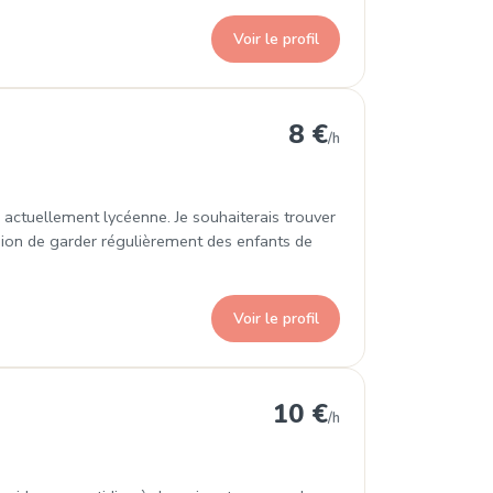
Voir le profil
s
8 €
/h
is actuellement lycéenne. Je souhaiterais trouver
asion de garder régulièrement des enfants de
Voir le profil
s
10 €
/h