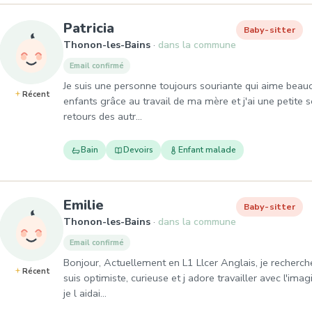
, Baby-sitter à Thonon-les-B
Patricia
Baby-sitter
Thonon-les-Bains
dans la commune
Email confirmé
Je suis une personne toujours souriante qui aime beauco
Récent
enfants grâce au travail de ma mère et j'ai une petite s
retours des autr…
Bain
Devoirs
Enfant malade
, Baby-sitter à Thonon-les-Bai
Emilie
Baby-sitter
Thonon-les-Bains
dans la commune
Email confirmé
Bonjour, Actuellement en L1 Llcer Anglais, je recherche
Récent
suis optimiste, curieuse et j adore travailler avec l'im
je l aidai…