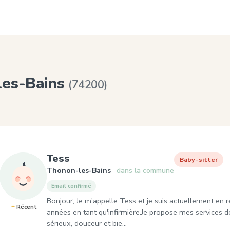
les-Bains
(74200)
, Baby-sitter à Thonon-les-Bain
Tess
Baby-sitter
Thonon-les-Bains
dans la commune
Email confirmé
Bonjour, Je m'appelle Tess et je suis actuellement en 
Récent
années en tant qu'infirmière.Je propose mes services d
sérieux, douceur et bie…