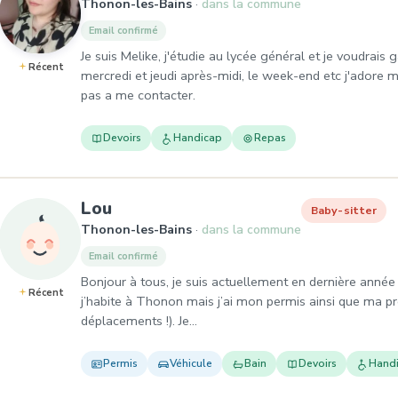
Thonon-les-Bains
dans la commune
Email confirmé
Je suis Melike, j'étudie au lycée général et je voudrai
Récent
mercredi et jeudi après-midi, le week-end etc j'adore 
pas a me contacter.
Devoirs
Handicap
Repas
, Baby-sitter à Thonon-les-Bains
Lou
Baby-sitter
Thonon-les-Bains
dans la commune
Email confirmé
Bonjour à tous, je suis actuellement en dernière année 
Récent
j’habite à Thonon mais j’ai mon permis ainsi que ma prop
déplacements !). Je…
Permis
Véhicule
Bain
Devoirs
Hand