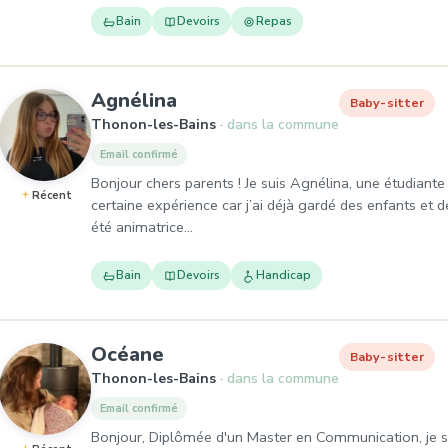
Bain
Devoirs
Repas
, Baby-sitter à Thonon-les-
Agnélina
Baby-sitter
Thonon-les-Bains
dans la commune
Email confirmé
Bonjour chers parents ! Je suis Agnélina, une étudiante 
Récent
certaine expérience car j’ai déjà gardé des enfants et 
été animatrice…
Bain
Devoirs
Handicap
, Baby-sitter à Thonon-les-B
Océane
Baby-sitter
Thonon-les-Bains
dans la commune
Email confirmé
Bonjour, Diplômée d'un Master en Communication, je su