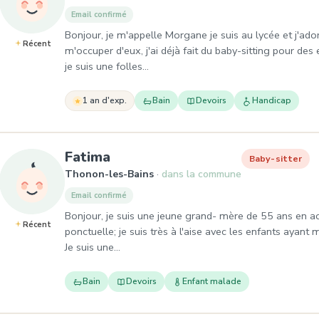
Email confirmé
Bonjour, je m'appelle Morgane je suis au lycée et j'ad
Récent
m'occuper d'eux, j'ai déjà fait du baby-sitting pour des
je suis une folles…
1 an d'exp.
Bain
Devoirs
Handicap
, Baby-sitter à Thonon-les-Ba
Fatima
Baby-sitter
Thonon-les-Bains
dans la commune
Email confirmé
Bonjour, je suis une jeune grand- mère de 55 ans en act
Récent
ponctuelle; je suis très à l'aise avec les enfants ayan
Je suis une…
Bain
Devoirs
Enfant malade