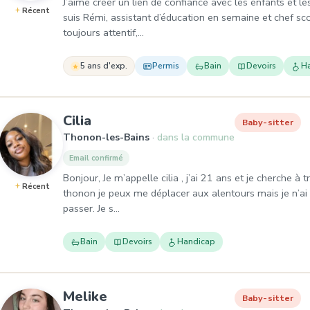
J’aime créer un lien de confiance avec les enfants et l
Récent
suis Rémi, assistant d’éducation en semaine et chef sco
toujours attentif,…
5 ans d'exp.
Permis
Bain
Devoirs
H
, Baby-sitter à Thonon-les-Bain
Cilia
Baby-sitter
Thonon-les-Bains
dans la commune
Email confirmé
Bonjour, Je m’appelle cilia , j’ai 21 ans et je cherche à 
Récent
thonon je peux me déplacer aux alentours mais je n’ai p
passer. Je s…
Bain
Devoirs
Handicap
, Baby-sitter à Thonon-les-Ba
Melike
Baby-sitter