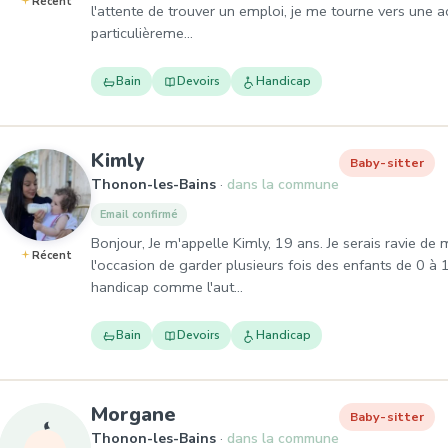
Récent
l'attente de trouver un emploi, je me tourne vers une ac
particulièreme…
Bain
Devoirs
Handicap
, Baby-sitter à Thonon-les-Bai
Kimly
Baby-sitter
Thonon-les-Bains
dans la commune
Email confirmé
Bonjour, Je m'appelle Kimly, 19 ans. Je serais ravie de m
Récent
l'occasion de garder plusieurs fois des enfants de 0 à 
handicap comme l'aut…
Bain
Devoirs
Handicap
, Baby-sitter à Thonon-les-
Morgane
Baby-sitter
Thonon-les-Bains
dans la commune