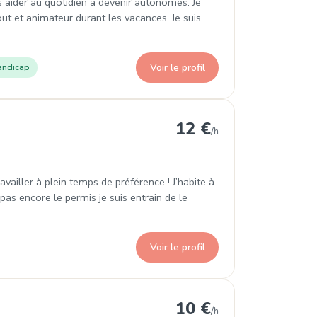
es aider au quotidien à devenir autonomes. Je
ut et animateur durant les vacances. Je suis
Voir le profil
andicap
s
12 €
/h
travailler à plein temps de préférence ! J’habite à
as encore le permis je suis entrain de le
Voir le profil
ins
10 €
/h