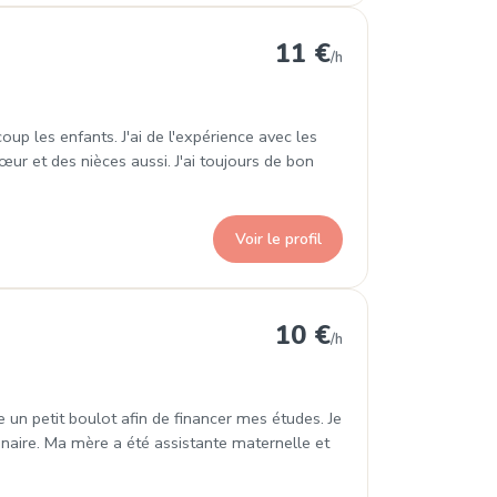
ains
11 €
/h
up les enfants. J'ai de l'expérience avec les
œur et des nièces aussi. J'ai toujours de bon
Voir le profil
ns
10 €
/h
 un petit boulot afin de financer mes études. Je
aginaire. Ma mère a été assistante maternelle et