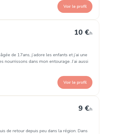
Voir le profil
Bains
10 €
/h
âgée de 17ans, j’adore les enfants et j’ai une
des nourrissons dans mon entourage. J’ai aussi
Voir le profil
ains
9 €
/h
is de retour depuis peu dans la région. Dans