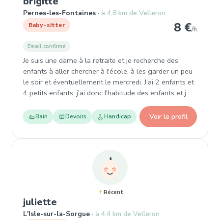
, Baby-sitter à Pernes-les-Fontai
brigitte
Pernes-les-Fontaines
à 4,8 km de Velleron
8 €
Baby-sitter
/h
Email confirmé
Je suis une dame à la retraite et je recherche des
enfants à aller chercher à l'école, à les garder un peu
le soir et éventuellement le mercredi. J'ai 2 enfants et
4 petits enfants, j'ai donc l'habitude des enfants et j…
Voir le profil
Bain
Devoirs
Handicap
Récent
, Baby-sitter à L'Isle-sur-la-Sorgu
juliette
L'Isle-sur-la-Sorgue
à 4,4 km de Velleron