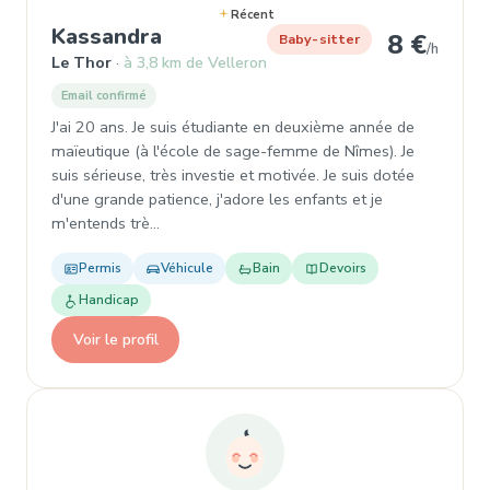
Récent
, Baby-sitter à Le Thor
Kassandra
8 €
Baby-sitter
/h
Le Thor
à 3,8 km de Velleron
Email confirmé
J'ai 20 ans. Je suis étudiante en deuxième année de
maïeutique (à l'école de sage-femme de Nîmes). Je
suis sérieuse, très investie et motivée. Je suis dotée
d'une grande patience, j'adore les enfants et je
m'entends trè…
Permis
Véhicule
Bain
Devoirs
Handicap
Voir le profil