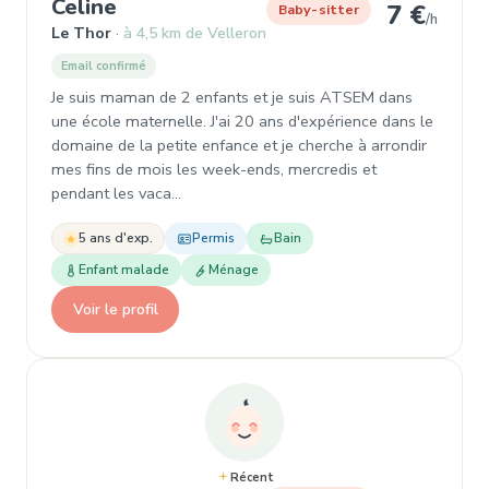
, Baby-sitter à Le Thor
Celine
7 €
Baby-sitter
/h
Le Thor
à 4,5 km de Velleron
Email confirmé
Je suis maman de 2 enfants et je suis ATSEM dans
une école maternelle. J'ai 20 ans d'expérience dans le
domaine de la petite enfance et je cherche à arrondir
mes fins de mois les week-ends, mercredis et
pendant les vaca…
5 ans d'exp.
Permis
Bain
Enfant malade
Ménage
Voir le profil
Récent