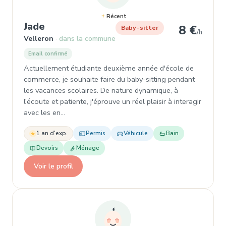
Récent
, Baby-sitter à Velleron
Jade
8 €
Baby-sitter
/h
Velleron
dans la commune
Email confirmé
Actuellement étudiante deuxième année d'école de
commerce, je souhaite faire du baby-sitting pendant
les vacances scolaires. De nature dynamique, à
l'écoute et patiente, j'éprouve un réel plaisir à interagir
avec les en…
1 an d'exp.
Permis
Véhicule
Bain
Devoirs
Ménage
Voir le profil