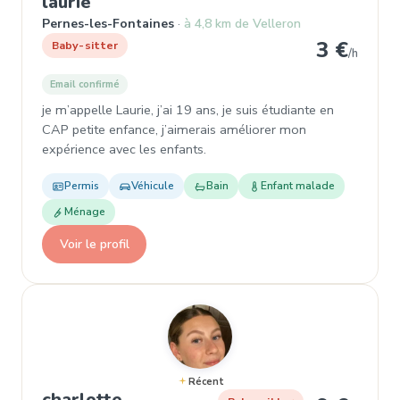
, Baby-sitter à Pernes-les-Fontaine
laurie
Pernes-les-Fontaines
à 4,8 km de Velleron
3 €
Baby-sitter
/h
Email confirmé
je m’appelle Laurie, j’ai 19 ans, je suis étudiante en
CAP petite enfance, j’aimerais améliorer mon
expérience avec les enfants.
Permis
Véhicule
Bain
Enfant malade
Ménage
Voir le profil
Récent
, Baby-sitter à Le Thor
charlotte