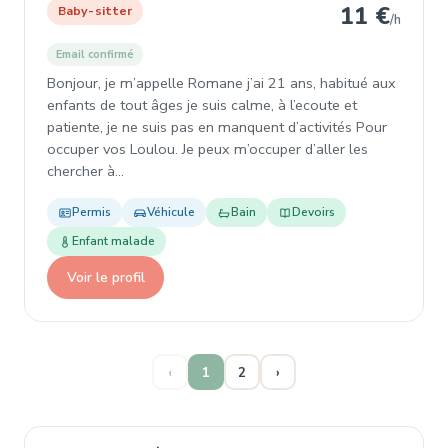
11 €
Baby-sitter
/h
Email confirmé
Bonjour, je m’appelle Romane j’ai 21 ans, habitué aux
enfants de tout âges je suis calme, à l’ecoute et
patiente, je ne suis pas en manquent d’activités Pour
occuper vos Loulou. Je peux m’occuper d’aller les
chercher à…
Permis
Véhicule
Bain
Devoirs
Enfant malade
Voir le profil
‹
1
2
›