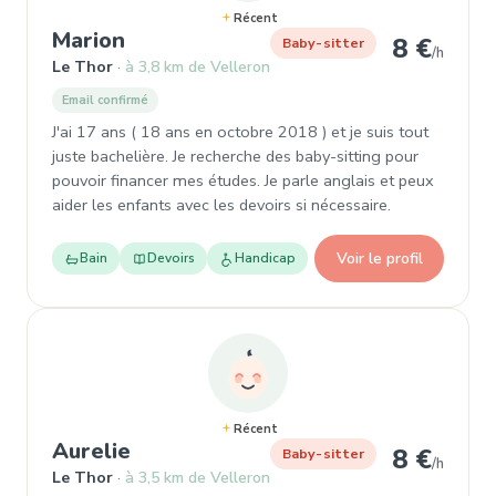
Récent
, Baby-sitter à Le Thor
Marion
8 €
Baby-sitter
/h
Le Thor
à 3,8 km de Velleron
Email confirmé
J'ai 17 ans ( 18 ans en octobre 2018 ) et je suis tout
juste bachelière. Je recherche des baby-sitting pour
pouvoir financer mes études. Je parle anglais et peux
aider les enfants avec les devoirs si nécessaire.
Voir le profil
Bain
Devoirs
Handicap
Récent
, Baby-sitter à Le Thor
Aurelie
8 €
Baby-sitter
/h
Le Thor
à 3,5 km de Velleron