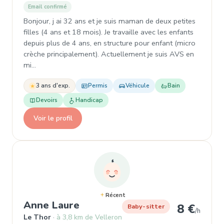
Email confirmé
Bonjour, j ai 32 ans et je suis maman de deux petites
filles (4 ans et 18 mois). Je travaille avec les enfants
depuis plus de 4 ans, en structure pour enfant (micro
crèche principalement). Actuellement je suis AVS en
mi…
3 ans d'exp.
Permis
Véhicule
Bain
Devoirs
Handicap
Voir le profil
Récent
, Baby-sitter à Le Thor
Anne Laure
8 €
Baby-sitter
/h
Le Thor
à 3,8 km de Velleron