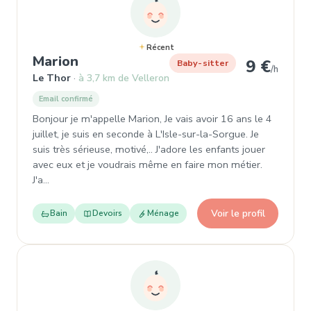
Récent
, Baby-sitter à Le Thor
Marion
9 €
Baby-sitter
/h
Le Thor
à 3,7 km de Velleron
Email confirmé
Bonjour je m'appelle Marion, Je vais avoir 16 ans le 4
juillet, je suis en seconde à L'Isle-sur-la-Sorgue. Je
suis très sérieuse, motivé,.. J'adore les enfants jouer
avec eux et je voudrais même en faire mon métier.
J'a…
Voir le profil
Bain
Devoirs
Ménage