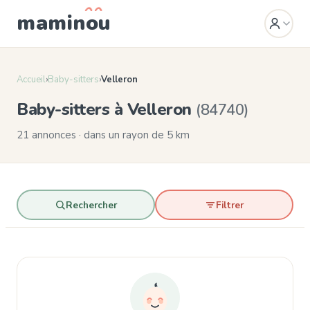
mamin
o
u
Accueil
›
Baby-sitters
›
Velleron
Baby-sitters à Velleron
(84740)
21 annonces · dans un rayon de 5 km
Rechercher
Filtrer