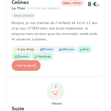
, Baby-sitter à Le Thor
Celinec
8 €
Baby-sitter
/h
Le Thor
à 4,5 km de Velleron
Email confirmé
Bonjour, je suis maman de 2 enfants de 14 et 11 ans
et je suis ATSEM dans une école maternelle. Je
propose mes services pour les mercredis, week-ends
et vacances scolaires.
5 ans d'exp.
Permis
Véhicule
Bain
Devoirs
Handicap
Voir le profil
Récent
, Baby-sitter à L'Isle-sur-la-Sorgue
Suzie