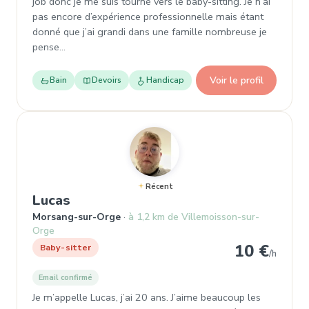
job donc je me suis tourné vers le baby-sitting. Je n’ai
pas encore d’expérience professionnelle mais étant
donné que j’ai grandi dans une famille nombreuse je
pense…
Voir le profil
Bain
Devoirs
Handicap
Récent
, Baby-sitter à Morsang-sur-Orge
Lucas
Morsang-sur-Orge
à 1,2 km de Villemoisson-sur-
Orge
10 €
Baby-sitter
/h
Email confirmé
Je m’appelle Lucas, j’ai 20 ans. J’aime beaucoup les