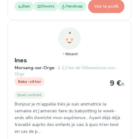
Voir le profil
Bain
Devoirs
Handicap
Récent
, Baby-sitter à Morsang-sur-Orge
Ines
Morsang-sur-Orge
à 1,2 km de Villemoisson-sur-
Orge
9 €
Baby-sitter
/h
Email confirmé
Bonjour je m’appelle Inès je suis animatrice la
semaine et j’aimerais faire du babysitting le week-
ends afin d’enrichir mon expérience.. Ayant déjà déjà
travaillé auprès des enfants je sais à quoi m’en tenir
en cas de p…