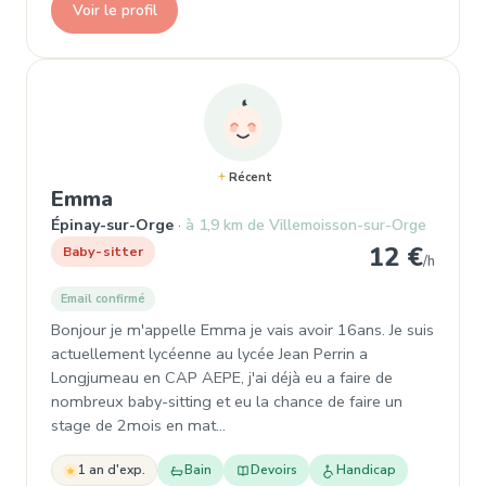
Voir le profil
Récent
, Baby-sitter à Épinay-sur-Orge
Emma
Épinay-sur-Orge
à 1,9 km de Villemoisson-sur-Orge
12 €
Baby-sitter
/h
Email confirmé
Bonjour je m'appelle Emma je vais avoir 16ans. Je suis
actuellement lycéenne au lycée Jean Perrin a
Longjumeau en CAP AEPE, j'ai déjà eu a faire de
nombreux baby-sitting et eu la chance de faire un
stage de 2mois en mat…
1 an d'exp.
Bain
Devoirs
Handicap