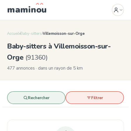
mamin
o
u
Accueil
›
Baby-sitters
›
Villemoisson-sur-Orge
Baby-sitters à Villemoisson-sur-
Orge
(91360)
477 annonces · dans un rayon de 5 km
Rechercher
Filtrer