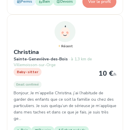
Voir le profil
Permis
Bain
Devoirs
Récent
, Baby-sitter à Sainte-Genevièv
Christina
Sainte-Geneviève-des-Bois
à 1,3 km de
Villemoisson-sur-Orge
10 €
Baby-sitter
/h
Email confirmé
Bonjour, Je m’appelle Christina, j’ai l’habitude de
garder des enfants que ce soit la famille ou chez des
particuliers. Je suis quelqu’un de sérieuse je m’applique
dans mes taches et dans ce que je fais, je suis très
ge…