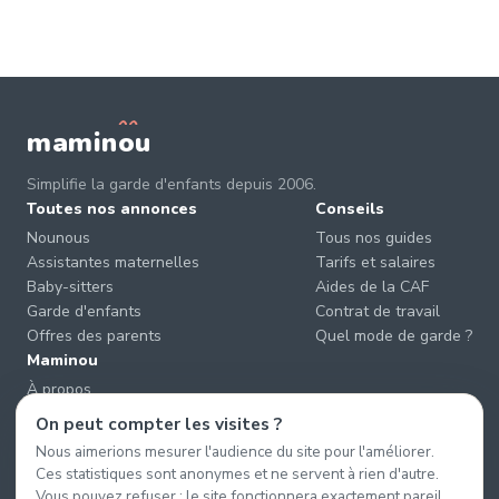
mamin
o
u
Simplifie la garde d'enfants depuis 2006.
Toutes nos annonces
Conseils
Nounous
Tous nos guides
Assistantes maternelles
Tarifs et salaires
Baby-sitters
Aides de la CAF
Garde d'enfants
Contrat de travail
Offres des parents
Quel mode de garde ?
Maminou
À propos
Nous contacter
On peut compter les visites ?
Éviter les arnaques
Nous aimerions mesurer l'audience du site pour l'améliorer.
CGU & CGV
Ces statistiques sont anonymes et ne servent à rien d'autre.
Confidentialité
Vous pouvez refuser : le site fonctionnera exactement pareil.