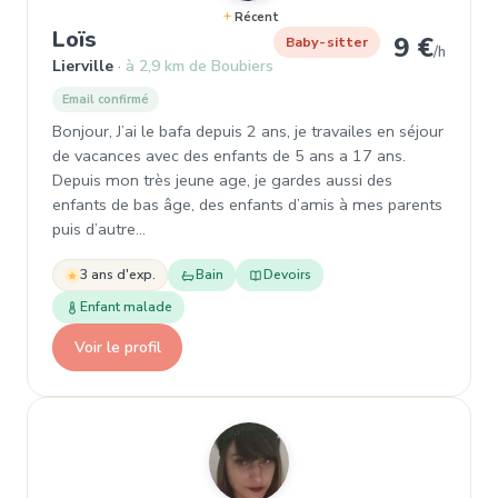
Récent
, Garde d'enfant à Lierville
Loïs
9 €
Baby-sitter
/h
Lierville
à 2,9 km de Boubiers
Email confirmé
Bonjour, J’ai le bafa depuis 2 ans, je travailes en séjour
de vacances avec des enfants de 5 ans a 17 ans.
Depuis mon très jeune age, je gardes aussi des
enfants de bas âge, des enfants d’amis à mes parents
puis d’autre…
3 ans d'exp.
Bain
Devoirs
Enfant malade
Voir le profil