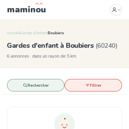
mamin
o
u
Accueil
›
Gardes d'enfant
›
Boubiers
Gardes d'enfant à Boubiers
(60240)
6 annonces · dans un rayon de 5 km
Rechercher
Filtrer