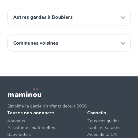
Autres gardes à Boubiers
Communes voisines
mamin
o
u
Simplifie la garde d'enfants depuis 2006.
Toutes nos annonces
Conseils
Nounous
Tous nos guides
Assistantes maternelles
Tarifs et salaires
Baby-sitters
Aides de la CAF