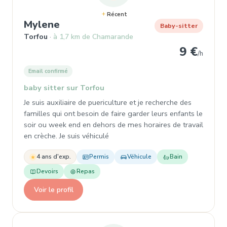
Récent
, Garde d'enfant à Torfou
Mylene
Baby-sitter
Torfou
à 1,7 km de Chamarande
9 €
/h
Email confirmé
baby sitter sur Torfou
Je suis auxiliaire de puericulture et je recherche des
familles qui ont besoin de faire garder leurs enfants le
soir ou week end en dehors de mes horaires de travail
en crèche. Je suis véhiculé
4 ans d'exp.
Permis
Véhicule
Bain
Devoirs
Repas
Voir le profil