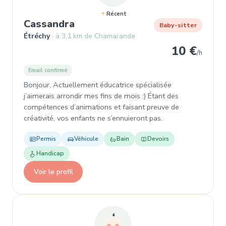
Récent
, Garde d'enfant à Étréchy
Cassandra
Baby-sitter
Étréchy
à 3,1 km de Chamarande
10 €
/h
Email confirmé
Bonjour, Actuellement éducatrice spécialisée
j’aimerais arrondir mes fins de mois :) Étant des
compétences d’animations et faisant preuve de
créativité, vos enfants ne s’ennuieront pas.
Permis
Véhicule
Bain
Devoirs
Handicap
Voir le profil