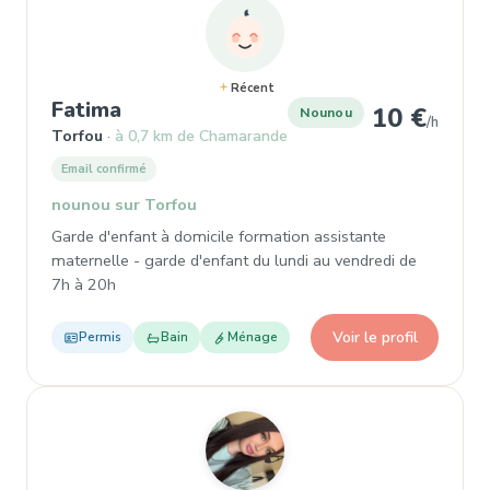
Récent
, Garde d'enfant à Torfou
Fatima
10 €
Nounou
/h
Torfou
à 0,7 km de Chamarande
Email confirmé
nounou sur Torfou
Garde d'enfant à domicile formation assistante
maternelle - garde d'enfant du lundi au vendredi de
7h à 20h
Voir le profil
Permis
Bain
Ménage