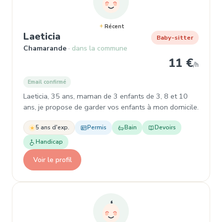
Récent
, Garde d'enfant à Chamarande
Laeticia
Baby-sitter
Chamarande
dans la commune
11 €
/h
Email confirmé
Laeticia, 35 ans, maman de 3 enfants de 3, 8 et 10
ans, je propose de garder vos enfants à mon domicile.
5 ans d'exp.
Permis
Bain
Devoirs
Handicap
Voir le profil