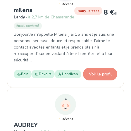
Récent
, Garde d'enfant à Lardy
milena
8 €
Baby-sitter
/h
Lardy
à 2,7 km de Chamarande
Email confirmé
Bonjour,Je m’appelle Milena, j’ai 16 ans et je suis une
personne sérieuse, douce et responsable. J’aime le
contact avec les enfants et je prends plaisir à
m’occuper d’eux en veillant à leur bien-être et à leur
sécurité.…
Voir le profil
Bain
Devoirs
Handicap
Récent
, Garde d'enfant à Mauchamps
AUDREY