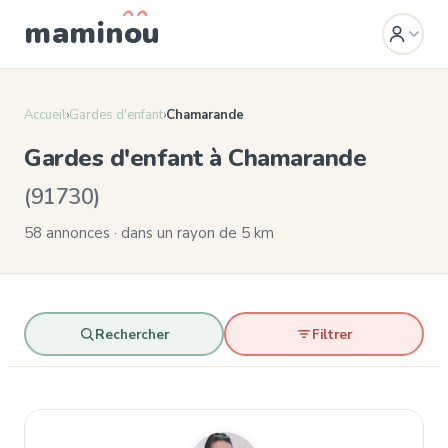
mamin
o
u
Accueil
›
Gardes d'enfant
›
Chamarande
Gardes d'enfant à Chamarande
(91730)
58 annonces · dans un rayon de 5 km
Rechercher
Filtrer