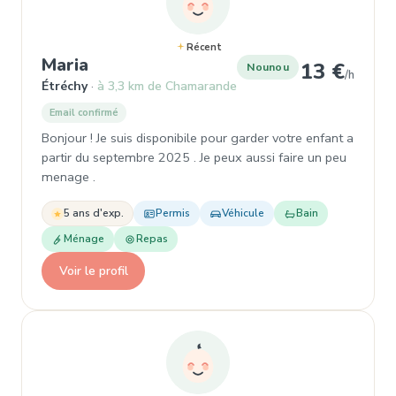
Récent
, Garde d'enfant à Étréchy
Maria
13 €
Nounou
/h
Étréchy
à 3,3 km de Chamarande
Email confirmé
Bonjour ! Je suis disponibile pour garder votre enfant a
partir du septembre 2025 . Je peux aussi faire un peu
menage .
5 ans d'exp.
Permis
Véhicule
Bain
Ménage
Repas
Voir le profil