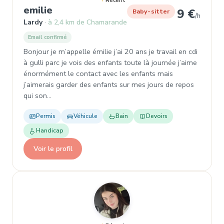
Récent
, Garde d'enfant à Lardy
emilie
9 €
Baby-sitter
/h
Lardy
à 2,4 km de Chamarande
Email confirmé
Bonjour je m’appelle émilie j’ai 20 ans je travail en cdi
à gulli parc je vois des enfants toute là journée j’aime
énormément le contact avec les enfants mais
j’aimerais garder des enfants sur mes jours de repos
qui son…
Permis
Véhicule
Bain
Devoirs
Handicap
Voir le profil