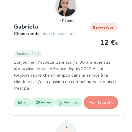
Récent
, Garde d'enfant à Chamarande
Gabriela
Baby-sitter
Chamarande
dans la commune
12 €
/h
Email confirmé
Bonjour, je m'appelle Gabriela, j'ai 36 ans et je suis
portugaise. Je vis en France depuis 2022 et j'ai
toujours recherché un emploi dans le service à la
clientèle car j'ai la passion du contact humain, mais ce
n'est pa…
Voir le profil
Bain
Devoirs
Handicap