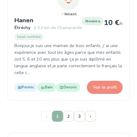
Récent
, Garde d'enfant à Étréchy
Hanen
10 €
Nounou
/h
Étréchy
à 3,4 km de Chamarande
Email confirmé
Bonjour,je suis une maman de trois enfants, j' ai une
expérience avec tout les âges parce que mes enfants
ont 5, 6 et 10 ans plus que ça je suis diplômé en
langue anglaise et je parle correctement le français la
celle c…
Voir le profil
Permis
Bain
Devoirs
‹
1
2
3
›