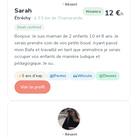
Récent
, Garde d'enfant à Étréchy
Sarah
12 €
Nounou
/h
Étréchy
à 3,5 km de Chamarande
Email confirmé
Bonjour, Je suis maman de 2 enfants 10 et 8 ans. Je
serais prendre soin de vos petits boud. Ayant passé
mon Bafa et travaillé en tant que animatrice je serais
occuper vos enfants de manière ludique et
pédagogique. Je su…
5 ans d'exp.
Permis
Véhicule
Devoirs
Voir le profil
Récent