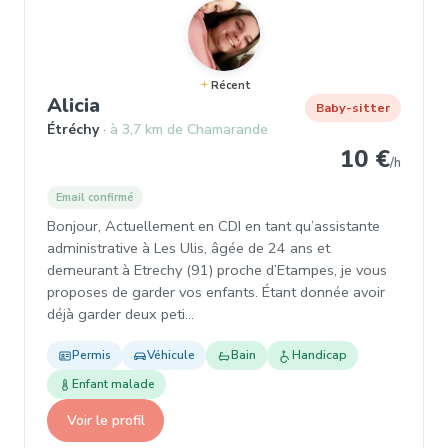
Récent
, Garde d'enfant à Étréchy
Alicia
Baby-sitter
Étréchy
à 3,7 km de Chamarande
10 €
/h
Email confirmé
Bonjour, Actuellement en CDI en tant qu’assistante
administrative à Les Ulis, âgée de 24 ans et
demeurant à Etrechy (91) proche d’Etampes, je vous
proposes de garder vos enfants. Étant donnée avoir
déjà garder deux peti…
Permis
Véhicule
Bain
Handicap
Enfant malade
Voir le profil