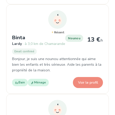
Récent
, Garde d'enfant à Lardy
Binta
13 €
Nounou
/h
Lardy
à 3,0 km de Chamarande
Email confirmé
Bonjour, je suis une nounou attentionnée qui aime
bien les enfants et très sérieuse. Aide les parents à la
propriété de la maison.
Voir le profil
Bain
Ménage