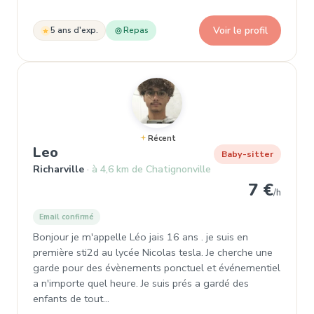
Voir le profil
5 ans d'exp.
Repas
Récent
, Garde d'enfant à Richarville
Leo
Baby-sitter
Richarville
à 4,6 km de Chatignonville
7 €
/h
Email confirmé
Bonjour je m'appelle Léo jais 16 ans . je suis en
première sti2d au lycée Nicolas tesla. Je cherche une
garde pour des évènements ponctuel et événementiel
a n'importe quel heure. Je suis prés a gardé des
enfants de tout…