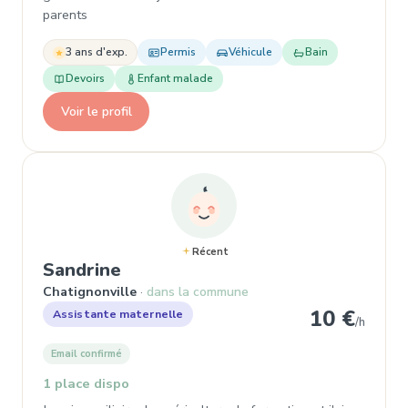
parents
3 ans d'exp.
Permis
Véhicule
Bain
Devoirs
Enfant malade
Voir le profil
Récent
, Garde d'enfant
Sandrine
Chatignonville
dans la commune
10 €
Assistante maternelle
/h
Email confirmé
1 place dispo