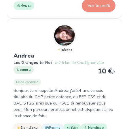
Voir le profil
Repas
Récent
, Garde d'enfant à Les Granges-le
Andrea
Les Granges-le-Roi
à 2,5 km de Chatignonville
10 €
Nounou
/h
Email confirmé
Bonjour, Je m'appelle Andréa, j'ai 24 ans. Je suis
titulaire du CAP petite enfance, du BEP CSS et du
BAC ST2S ainsi que du PSC1 (à renouveler sous
peu). Mon parcours professionnel est atypique. J'ai eu
la chance de fair…
1 an d'exp.
Permis
Bain
Handicap