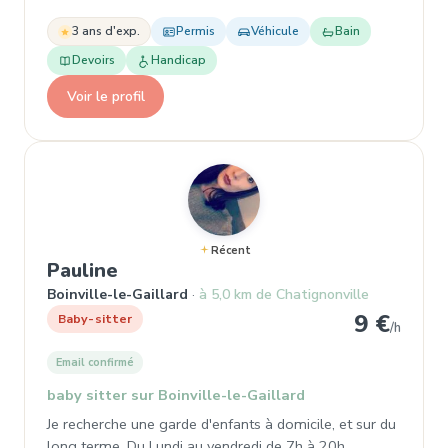
3 ans d'exp.
Permis
Véhicule
Bain
Devoirs
Handicap
Voir le profil
Récent
, Garde d'enfant à Boinville-le-Ga
Pauline
Boinville-le-Gaillard
à 5,0 km de Chatignonville
9 €
Baby-sitter
/h
Email confirmé
baby sitter sur Boinville-le-Gaillard
Je recherche une garde d'enfants à domicile, et sur du
long terme. Du Lundi au vendredi de 7h à 20h .