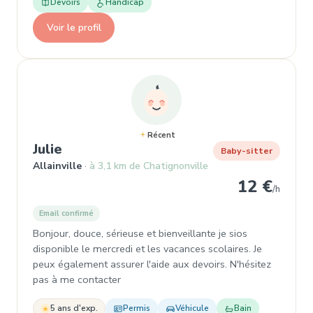
Devoirs
Handicap
Voir le profil
Récent
, Garde d'enfant à Allainville
Julie
Baby-sitter
Allainville
à 3,1 km de Chatignonville
12 €
/h
Email confirmé
Bonjour, douce, sérieuse et bienveillante je sios
disponible le mercredi et les vacances scolaires. Je
peux également assurer l'aide aux devoirs. N'hésitez
pas à me contacter
5 ans d'exp.
Permis
Véhicule
Bain