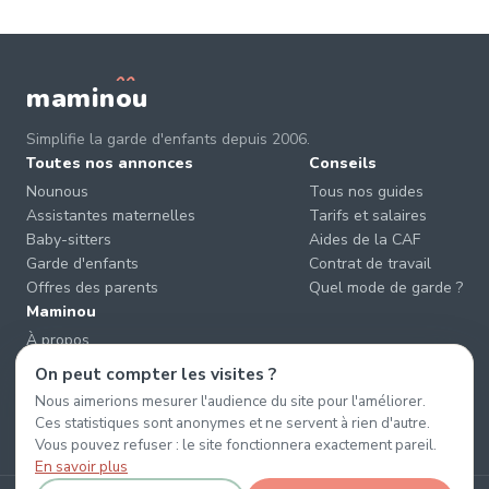
mamin
o
u
Simplifie la garde d'enfants depuis 2006.
Toutes nos annonces
Conseils
Nounous
Tous nos guides
Assistantes maternelles
Tarifs et salaires
Baby-sitters
Aides de la CAF
Garde d'enfants
Contrat de travail
Offres des parents
Quel mode de garde ?
Maminou
À propos
Nous contacter
On peut compter les visites ?
Éviter les arnaques
Nous aimerions mesurer l'audience du site pour l'améliorer.
CGU & CGV
Ces statistiques sont anonymes et ne servent à rien d'autre.
Confidentialité
Vous pouvez refuser : le site fonctionnera exactement pareil.
En savoir plus