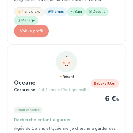
4 ans d'exp.
Permis
Bain
Devoirs
Ménage
Voir le profil
Récent
, Garde d'enfant à Corbreuse
Oceane
Baby-sitter
Corbreuse
à 4,1 km de Chatignonville
6 €
/h
Email confirmé
Recherche enfant a garder
Âgée de 15 ans et lycéenne, je cherche à garder des