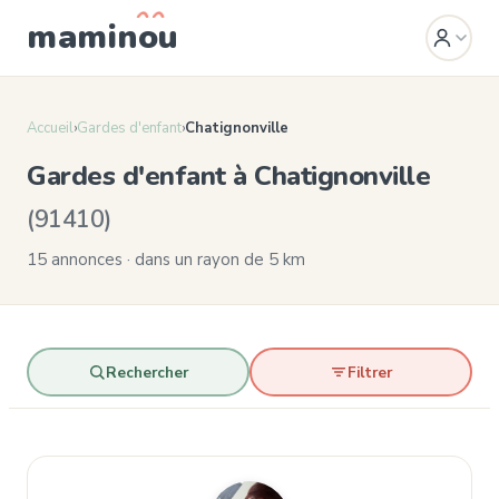
mamin
o
u
Accueil
›
Gardes d'enfant
›
Chatignonville
Gardes d'enfant à Chatignonville
(91410)
15 annonces · dans un rayon de 5 km
Rechercher
Filtrer