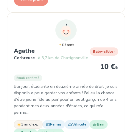
Récent
, Garde d'enfant à Corbreuse
Agathe
Baby-sitter
Corbreuse
à 3,7 km de Chatignonville
10 €
/h
Email confirmé
Bonjour, étudiante en deuxième année de droit, je suis
disponible pour garder vos enfants ! J'ai eu la chance
d'être jeune fille au pair pour un petit garçon de 4 ans
pendant mes deux années d'études, ce qui m'a
permis…
1 an d'exp.
Permis
Véhicule
Bain