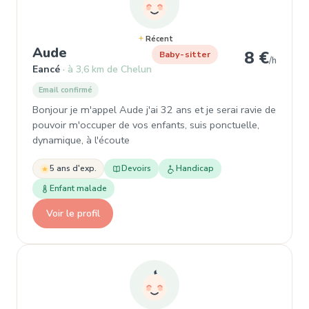
Récent
, Garde d'enfant à Eancé
Aude
8 €
Baby-sitter
/h
Eancé
à 3,6 km de Chelun
Email confirmé
Bonjour je m'appel Aude j'ai 32 ans et je serai ravie de
pouvoir m'occuper de vos enfants, suis ponctuelle,
dynamique, à l'écoute
5 ans d'exp.
Devoirs
Handicap
Enfant malade
Voir le profil