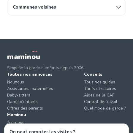
Communes voisines
mamin
o
u
Simplifie la garde d'enfants depuis 2006.
Toutes nos annonces
Conseils
Nounous
Tous nos guides
Assistantes maternelles
Tarifs et salaires
Baby-sitters
Aides de la CAF
Garde d'enfants
Contrat de travail
Offres des parents
Quel mode de garde ?
Maminou
À propos
Nous contacter
On peut compter les visites ?