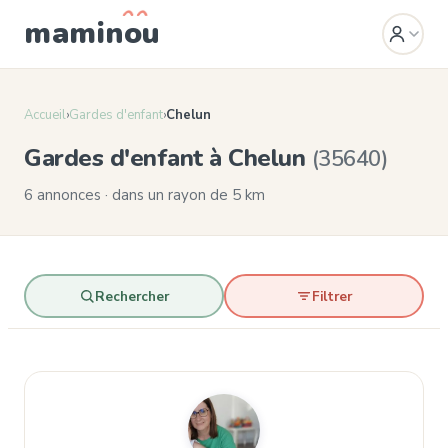
mamin
o
u
Accueil
›
Gardes d'enfant
›
Chelun
Gardes d'enfant à Chelun
(35640)
6 annonces · dans un rayon de 5 km
Rechercher
Filtrer