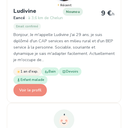
Récent
, Garde d'enfant à Eancé
Ludivine
9 €
Nounou
/h
Eancé
à 3,6 km de Chelun
Email confirmé
Bonjour, Je m'appelle Ludivine j'ai 29 ans, je suis
diplômé d'un CAP services en milieu rural et d'un BEP
service à la personne. Sociable, souriante et
dynamique je sais m'adapter facilement. Actuellement
je m'occupe de…
1 an d'exp.
Bain
Devoirs
Enfant malade
Voir le profil