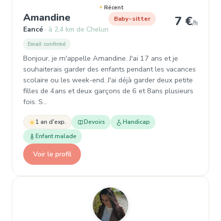
Récent
, Garde d'enfant à Eancé
Amandine
7 €
Baby-sitter
/h
Eancé
à 2,4 km de Chelun
Email confirmé
Bonjour, je m'appelle Amandine. J'ai 17 ans et je
souhaiterais garder des enfants pendant les vacances
scolaire ou les week-end. J'ai déjà garder deux petite
filles de 4ans et deux garçons de 6 et 8ans plusieurs
fois. S…
1 an d'exp.
Devoirs
Handicap
Enfant malade
Voir le profil