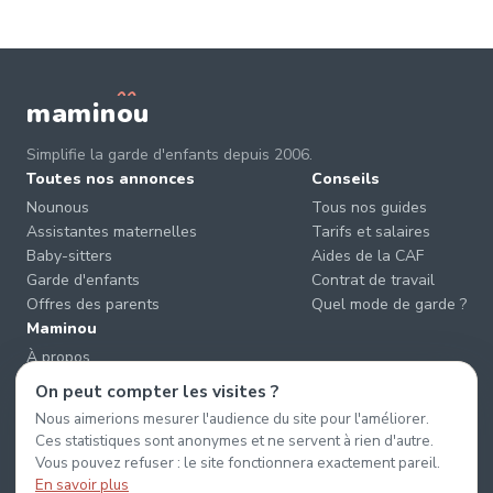
mamin
o
u
Simplifie la garde d'enfants depuis 2006.
Toutes nos annonces
Conseils
Nounous
Tous nos guides
Assistantes maternelles
Tarifs et salaires
Baby-sitters
Aides de la CAF
Garde d'enfants
Contrat de travail
Offres des parents
Quel mode de garde ?
Maminou
À propos
Nous contacter
On peut compter les visites ?
Éviter les arnaques
Nous aimerions mesurer l'audience du site pour l'améliorer.
CGU & CGV
Ces statistiques sont anonymes et ne servent à rien d'autre.
Confidentialité
Vous pouvez refuser : le site fonctionnera exactement pareil.
En savoir plus