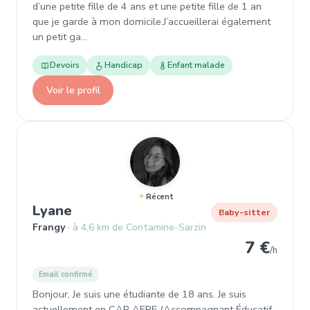
d’une petite fille de 4 ans et une petite fille de 1 an
que je garde à mon domicile.J’accueillerai également
un petit ga…
Devoirs
Handicap
Enfant malade
Voir le profil
Récent
, Garde d'enfant à Frangy
Lyane
Baby-sitter
Frangy
à 4,6 km de Contamine-Sarzin
7 €
/h
Email confirmé
Bonjour, Je suis une étudiante de 18 ans. Je suis
actuellement en CAP AEPE (Accompagnant Éducatif