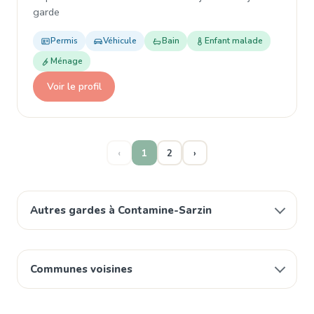
garde
Permis
Véhicule
Bain
Enfant malade
Ménage
Voir le profil
‹
1
2
›
Autres gardes à Contamine-Sarzin
Communes voisines