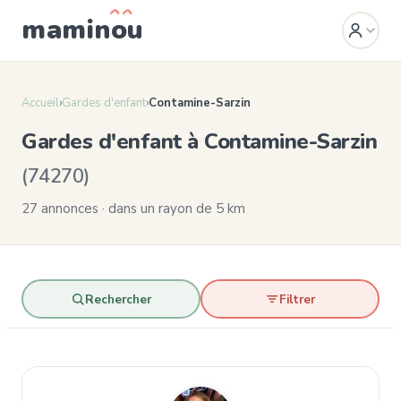
mamin
o
u
Accueil
›
Gardes d'enfant
›
Contamine-Sarzin
Gardes d'enfant à Contamine-Sarzin
(74270)
27 annonces · dans un rayon de 5 km
Rechercher
Filtrer