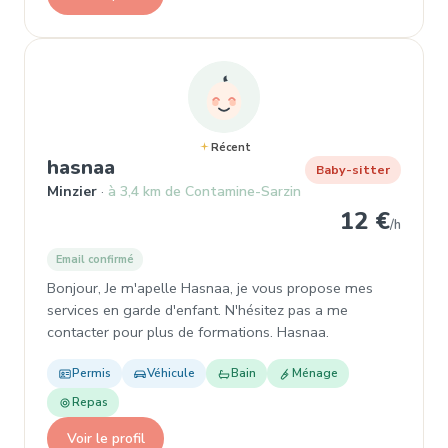
Récent
, Garde d'enfant à Minzier
hasnaa
Baby-sitter
Minzier
à 3,4 km de Contamine-Sarzin
12 €
/h
Email confirmé
Bonjour, Je m'apelle Hasnaa, je vous propose mes
services en garde d'enfant. N'hésitez pas a me
contacter pour plus de formations. Hasnaa.
Permis
Véhicule
Bain
Ménage
Repas
Voir le profil