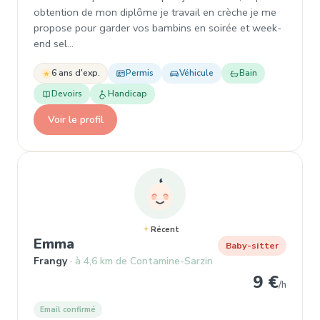
obtention de mon diplôme je travail en crèche je me
propose pour garder vos bambins en soirée et week-
end sel…
6 ans d'exp.
Permis
Véhicule
Bain
Devoirs
Handicap
Voir le profil
Récent
, Garde d'enfant à Frangy
Emma
Baby-sitter
Frangy
à 4,6 km de Contamine-Sarzin
9 €
/h
Email confirmé