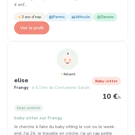
4 enf…
3 ans d'exp.
Permis
Véhicule
Devoirs
Voir le profil
Récent
, Garde d'enfant à Frangy
elise
Baby-sitter
Frangy
à 4,1 km de Contamine-Sarzin
10 €
/h
Email confirmé
baby sitter sur Frangy
Je cherche à faire du baby sitting le soir ou le week-
end. J'ai 26. Je travaille en crèche, j'ai un cap petite