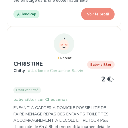
été en stage dans une école maternelle.
Voir le profil
Handicap
Récent
, Garde d'enfant à Chilly
CHRISTINE
Baby-sitter
Chilly
à 4,4 km de Contamine-Sarzin
2 €
/h
Email confirmé
baby sitter sur Chessenaz
ENFANT A GARDER A DOMICILE POSSIBILITE DE
FAIRE MENAGE REPAS DES ENFANTS TOILETTES
ACCOMPAGNEMENT A L ECOLE ET RETOUR Plus
disponible de 6h à 8h et mercredi la journée déjà de