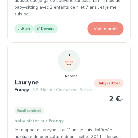
autiste, que je garde souvent. J'ai aussi fait 4 mois de
baby-sitting avec 2 enfants de 4 et 7 ans , et je me
suis oc…
Voir le profil
Bain
Devoirs
Récent
, Garde d'enfant à Frangy
Lauryne
Baby-sitter
Frangy
à 3,9 km de Contamine-Sarzin
2 €
/h
Email confirmé
baby sitter sur Frangy
Je m appelle Lauryne , j ai "" ans je suis diplômée
auxiliaire de puériculture depuis juillet 2011 , depuis l