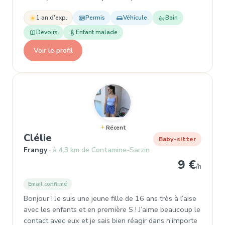
1 an d'exp.
Permis
Véhicule
Bain
Devoirs
Enfant malade
Voir le profil
Récent
, Garde d'enfant à Frangy
Clélie
Baby-sitter
Frangy
à 4,3 km de Contamine-Sarzin
9 €
/h
Email confirmé
Bonjour ! Je suis une jeune fille de 16 ans très à l’aise
avec les enfants et en première S ! J’aime beaucoup le
contact avec eux et je sais bien réagir dans n’importe