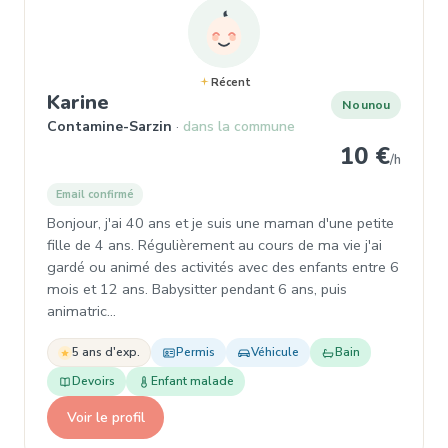
Récent
, Garde d'enfant à Contamine-Sarz
Karine
Nounou
Contamine-Sarzin
dans la commune
10 €
/h
Email confirmé
Bonjour, j'ai 40 ans et je suis une maman d'une petite
fille de 4 ans. Régulièrement au cours de ma vie j'ai
gardé ou animé des activités avec des enfants entre 6
mois et 12 ans. Babysitter pendant 6 ans, puis
animatric…
5 ans d'exp.
Permis
Véhicule
Bain
Devoirs
Enfant malade
Voir le profil