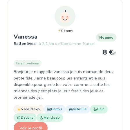
Récent
, Garde d'enfant à Sallenôves
Vanessa
Nounou
Sallenôves
à 2,1 km de Contamine-Sarzin
8 €
/h
Email confirmé
Bonjour je m'appelle vanessa je suis maman de deux
petite fille. J'aime beaucoup les enfants et je suis
disponible pour garde les votre comme si cette les
miennes.des petit plats je leur ferais,des jeux et
promenade .je…
5 ans d'exp.
Permis
Véhicule
Bain
Devoirs
Handicap
Voir le profil