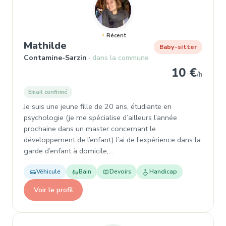
Récent
, Garde d'enfant à Contamine-Sa
Mathilde
Baby-sitter
Contamine-Sarzin
dans la commune
10 €
/h
Email confirmé
Je suis une jeune fille de 20 ans, étudiante en
psychologie (je me spécialise d’ailleurs l’année
prochaine dans un master concernant le
développement de l’enfant) J’ai de l’expérience dans la
garde d’enfant à domicile,…
Véhicule
Bain
Devoirs
Handicap
Voir le profil