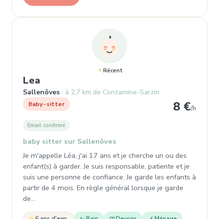
Récent
, Garde d'enfant à Sallenôves
Lea
Sallenôves
à 2,7 km de Contamine-Sarzin
8 €
Baby-sitter
/h
Email confirmé
baby sitter sur Sallenôves
Je m'appelle Léa, j'ai 17 ans et je cherche un ou des
enfant(s) à garder. Je suis responsable, patiente et je
suis une personne de confiance. Je garde les enfants à
partir de 4 mois. En règle général lorsque je garde
de…
6 ans d'exp.
Bain
Devoirs
Ménage