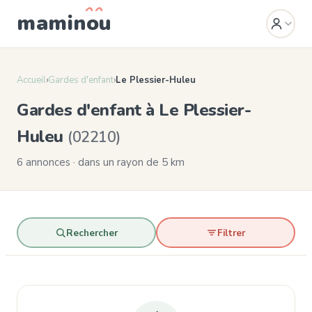
mamin
o
u
Accueil
›
Gardes d'enfant
›
Le Plessier-Huleu
Gardes d'enfant à Le Plessier-
Huleu
(02210)
6 annonces · dans un rayon de 5 km
Rechercher
Filtrer