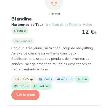
Récent
, Garde d'enfant à Hartennes-et
Blandine
Hartennes-et-Taux
à 4,0 km de Le Plessier-Huleu
12 €
Nounou
/h
Email confirmé
Bonjour, Très jeune, j'ai fait beaucoup de babysitting.
J'ai exercé comme surveillante dans deux
établissements scolaires pendant de nombreuses
années. J'ai également de multiples expériences de
garde d'enfants à domici…
5 ans d'exp.
Permis
Véhicule
Bain
Devoirs
Handicap
Voir le profil