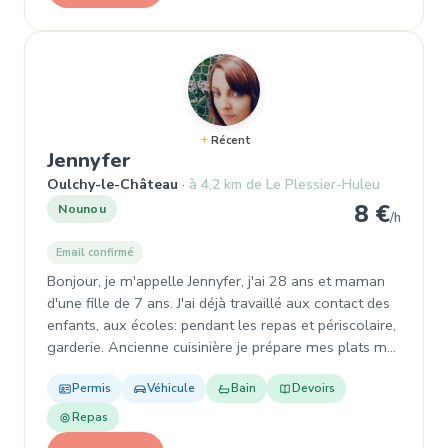
Récent
, Garde d'enfant à Oulchy-le-Ch
Jennyfer
Oulchy-le-Château
à 4,2 km de Le Plessier-Huleu
8 €
Nounou
/h
Email confirmé
Bonjour, je m'appelle Jennyfer, j'ai 28 ans et maman
d'une fille de 7 ans. J'ai déjà travaillé aux contact des
enfants, aux écoles: pendant les repas et périscolaire,
garderie. Ancienne cuisinière je prépare mes plats m…
Permis
Véhicule
Bain
Devoirs
Repas