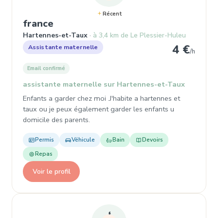
Récent
, Garde d'enfant à Hartennes-et-T
france
Hartennes-et-Taux
à 3,4 km de Le Plessier-Huleu
4 €
Assistante maternelle
/h
Email confirmé
assistante maternelle sur Hartennes-et-Taux
Enfants a garder chez moi .J'habite a hartennes et
taux ou je peux également garder les enfants u
domicile des parents.
Permis
Véhicule
Bain
Devoirs
Repas
Voir le profil