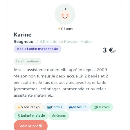
Récent
, Garde d'enfant à Beugneux
Karine
Beugneux
à 4,8 km de Le Plessier-Huleu
3 €
Assistante maternelle
/h
Email confirmé
Je suis assistante maternelle agréée depuis 2009
Maison non fumeur Je peux accueillir 2 bébés et 2
périscolaires Je fais des activités avec les enfants
(gommettes , coloriages, promenade et au relais
assistante maternel…
5 ans d'exp.
Permis
Véhicule
Devoirs
Enfant malade
Repas
Voir le profil