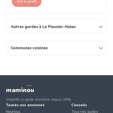
Voir le profil
Autres gardes à Le Plessier-Huleu
Communes voisines
mamin
o
u
Simplifie la garde d'enfants depuis 2006.
Toutes nos annonces
Conseils
Nounous
Tous nos guides