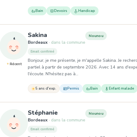
Bain
Devoirs
Handicap
, Nounou à Bordeaux
Sakina
Nounou
Bordeaux
dans la commune
Email confirmé
Bonjour, je me présente, je m'appelle Sakina. Je reche
Récent
partiel à partir de septembre 2026. Avec 14 ans d'expér
l'écoute. N'hésitez pas à…
5 ans d'exp.
Permis
Bain
Enfant malade
, Nounou à Bordeaux
Stéphanie
Nounou
Bordeaux
dans la commune
Email confirmé