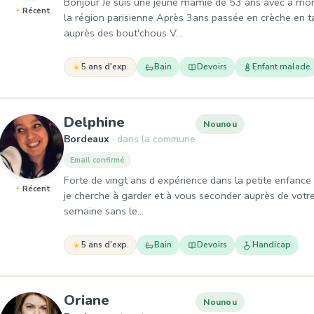
Bonjour Je suis une jeune mamie de 53 ans avec à mon
Récent
la région parisienne Après 3ans passée en crèche en tan
auprès des bout'chous V…
5 ans d'exp.
Bain
Devoirs
Enfant malade
, Nounou à Bordeaux
Delphine
Nounou
Bordeaux
dans la commune
Email confirmé
Forte de vingt ans d expérience dans la petite enfance 
Récent
je cherche à garder et à vous seconder auprès de votre
semaine sans le…
5 ans d'exp.
Bain
Devoirs
Handicap
, Nounou à Bordeaux
Oriane
Nounou