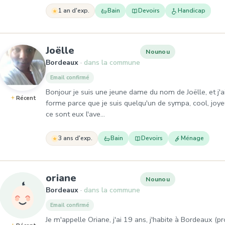
1 an d'exp.
Bain
Devoirs
Handicap
, Nounou à Bordeaux
Joëlle
Nounou
Bordeaux
dans la commune
Email confirmé
Bonjour je suis une jeune dame du nom de Joëlle, et j'ai
Récent
forme parce que je suis quelqu'un de sympa, cool, joyeu
ce sont eux l'ave…
3 ans d'exp.
Bain
Devoirs
Ménage
, Nounou à Bordeaux
oriane
Nounou
Bordeaux
dans la commune
Email confirmé
Je m'appelle Oriane, j'ai 19 ans, j'habite à Bordeaux (p