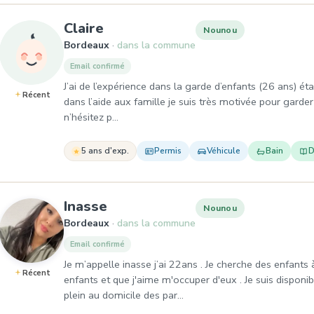
, Nounou à Bordeaux
Claire
Nounou
Bordeaux
dans la commune
Email confirmé
J’ai de l’expérience dans la garde d’enfants (26 ans) ét
Récent
dans l’aide aux famille je suis très motivée pour garder
n’hésitez p…
5 ans d'exp.
Permis
Véhicule
Bain
D
, Nounou à Bordeaux
Inasse
Nounou
Bordeaux
dans la commune
Email confirmé
Je m’appelle inasse j’ai 22ans . Je cherche des enfant
Récent
enfants et que j'aime m'occuper d'eux . Je suis dispo
plein au domicile des par…