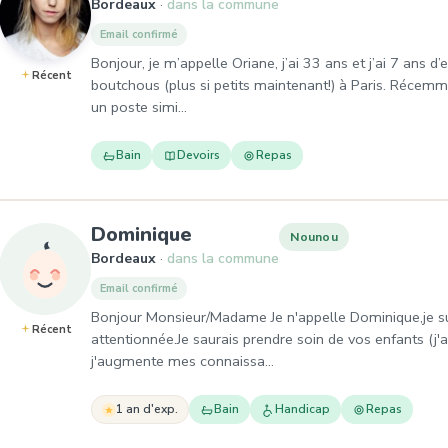
Bordeaux
dans la commune
Email confirmé
Bonjour, je m’appelle Oriane, j’ai 33 ans et j’ai 7 ans 
Récent
boutchous (plus si petits maintenant!) à Paris. Récemm
un poste simi…
Bain
Devoirs
Repas
, Nounou à Bordeaux
Dominique
Nounou
Bordeaux
dans la commune
Email confirmé
Bonjour Monsieur/Madame Je n'appelle Dominique,je s
Récent
attentionnée.Je saurais prendre soin de vos enfants (j'a
j'augmente mes connaissa…
1 an d'exp.
Bain
Handicap
Repas