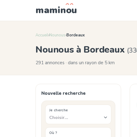
mamin
o
u
Accueil
›
Nounous
›
Bordeaux
Nounous à Bordeaux
(33
291 annonces · dans un rayon de 5 km
Nouvelle recherche
Je cherche
Choisir…
Où ?