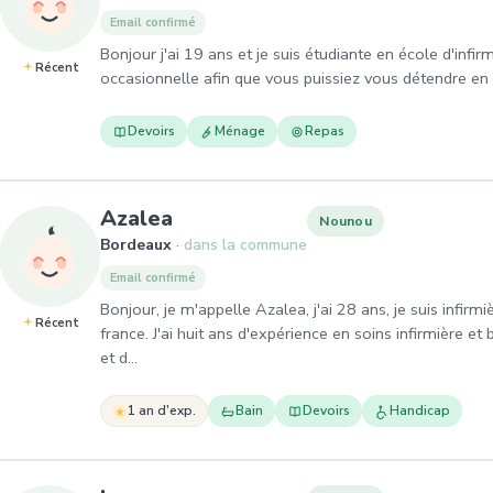
Email confirmé
Bonjour j'ai 19 ans et je suis étudiante en école d'infi
Récent
occasionnelle afin que vous puissiez vous détendre en t
Devoirs
Ménage
Repas
, Nounou à Bordeaux
Azalea
Nounou
Bordeaux
dans la commune
Email confirmé
Bonjour, je m'appelle Azalea, j'ai 28 ans, je suis infirm
Récent
france. J'ai huit ans d'expérience en soins infirmière et 
et d…
1 an d'exp.
Bain
Devoirs
Handicap