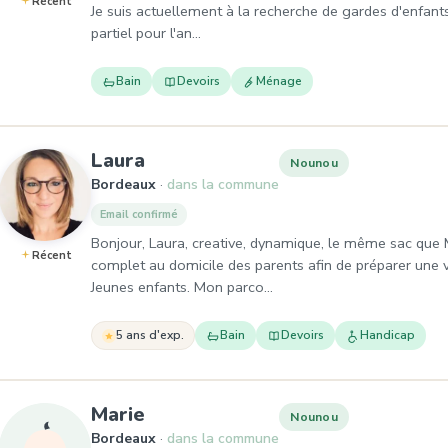
Récent
Je suis actuellement à la recherche de gardes d'enfant
partiel pour l'an…
Bain
Devoirs
Ménage
, Nounou à Bordeaux
Laura
Nounou
Bordeaux
dans la commune
Email confirmé
Bonjour, Laura, creative, dynamique, le même sac que
Récent
complet au domicile des parents afin de préparer une v
Jeunes enfants. Mon parco…
5 ans d'exp.
Bain
Devoirs
Handicap
, Nounou à Bordeaux
Marie
Nounou
Bordeaux
dans la commune