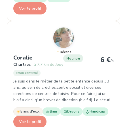
Voir le profil
Récent
, Nounou à Chartres
Coralie
6 €
Nounou
/h
Chartres
à 7,7 km de Jouy
Email confirmé
Je suis dans le métier de la petite enfance depuis 33
ans, au sein de crèches,centre social et diverses
directions de centres de loisirs. Pour ce faire j ai un
b.a.f.a ainsi q'un brevet de direction (b.a.f.d). La sécuri…
5 ans d'exp.
Bain
Devoirs
Handicap
Voir le profil