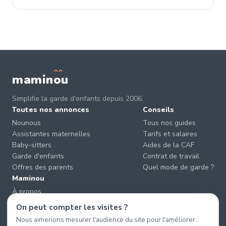
mamin
o
u
Simplifie la garde d'enfants depuis 2006.
Toutes nos annonces
Conseils
Nounous
Tous nos guides
Assistantes maternelles
Tarifs et salaires
Baby-sitters
Aides de la CAF
Garde d'enfants
Contrat de travail
Offres des parents
Quel mode de garde ?
Maminou
À propos
Nous contacter
On peut compter les visites ?
Éviter les arnaques
Nous aimerions mesurer l'audience du site pour l'améliorer.
CGU & CGV