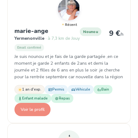
Récent
, Nounou à Yermenonville
marie-ange
9 €
Nounou
/h
Yermenonville
à 7,3 km de Jouy
Email confirmé
Je suis nounou et je fais de la garde partagée ,en ce
moment je garde 2 enfants de 2ans et demi la
journée et 2 filles de 6 ans en plus le soir .je cherche
pour la rentrée septembre car nouvelle dans la région
1 an d'exp.
Permis
Véhicule
Bain
Enfant malade
Repas
Voir le profil