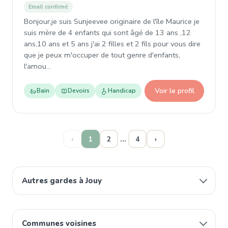
Email confirmé
Bonjour,je suis Sunjeevee originaire de l'île Maurice je
suis mère de 4 enfants qui sont âgé de 13 ans ,12
ans,10 ans et 5 ans j'ai 2 filles et 2 fils pour vous dire
que je peux m'occuper de tout genre d'enfants,
l'amou…
Voir le profil
Bain
Devoirs
Handicap
…
‹
1
2
4
›
Autres gardes à Jouy
Communes voisines