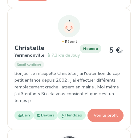
Récent
, Nounou à Yermenonville
Christelle
5 €
Nounou
/h
Yermenonville
à 7,3 km de Jouy
Email confirmé
Bonjour Je m'appelle Christelle j'ai l'obtention du cap
petit enfance depuis 2002 , j'ai effectuer différents
remplacement creche , atsem en mairie . Moi même
j'ai 3 enfants Si cela vous convient et que c'est un
temps p…
Voir le profil
Bain
Devoirs
Handicap