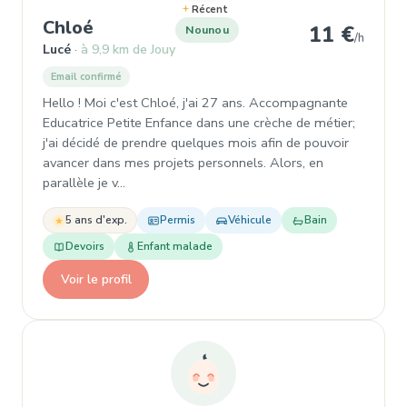
Récent
, Nounou à Lucé
Chloé
11 €
Nounou
/h
Lucé
à 9,9 km de Jouy
Email confirmé
Hello ! Moi c'est Chloé, j'ai 27 ans. Accompagnante
Educatrice Petite Enfance dans une crèche de métier;
j'ai décidé de prendre quelques mois afin de pouvoir
avancer dans mes projets personnels. Alors, en
parallèle je v…
5 ans d'exp.
Permis
Véhicule
Bain
Devoirs
Enfant malade
Voir le profil