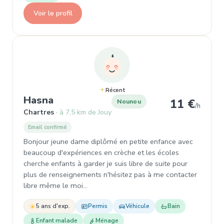
Voir le profil
Récent
, Nounou à Chartres
Hasna
11 €
Nounou
/h
Chartres
à 7,5 km de Jouy
Email confirmé
Bonjour jeune dame diplômé en petite enfance avec
beaucoup d'expériences en crèche et les écoles
cherche enfants à garder je suis libre de suite pour
plus de renseignements n'hésitez pas à me contacter
libre même le moi…
5 ans d'exp.
Permis
Véhicule
Bain
Enfant malade
Ménage