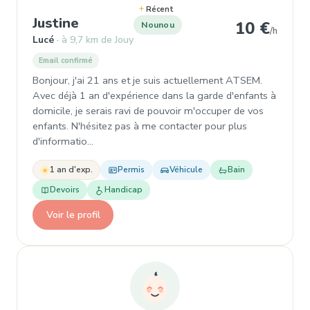
Récent
, Nounou à Lucé
Justine
10 €
Nounou
/h
Lucé
à 9,7 km de Jouy
Email confirmé
Bonjour, j'ai 21 ans et je suis actuellement ATSEM.
Avec déjà 1 an d'expérience dans la garde d'enfants à
domicile, je serais ravi de pouvoir m'occuper de vos
enfants. N'hésitez pas à me contacter pour plus
d'informatio…
1 an d'exp.
Permis
Véhicule
Bain
Devoirs
Handicap
Voir le profil