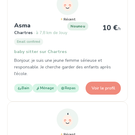
Récent
, Nounou à Chartres
Asma
10 €
Nounou
/h
Chartres
à 7,8 km de Jouy
Email confirmé
baby sitter sur Chartres
Bonjour, je suis une jeune femme sérieuse et
responsable. Je cherche garder des enfants après
l'école.
Voir le profil
Bain
Ménage
Repas
Récent