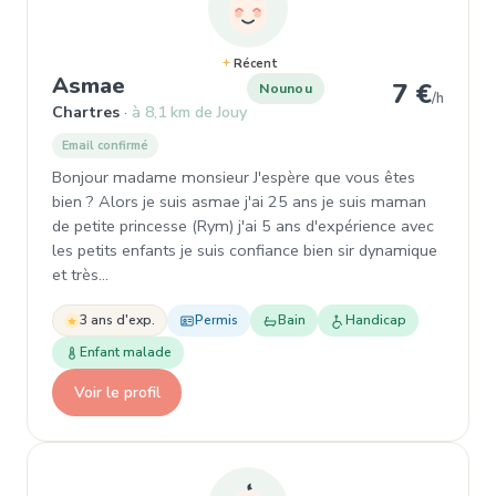
Récent
, Nounou à Chartres
Asmae
7 €
Nounou
/h
Chartres
à 8,1 km de Jouy
Email confirmé
Bonjour madame monsieur J'espère que vous êtes
bien ? Alors je suis asmae j'ai 25 ans je suis maman
de petite princesse (Rym) j'ai 5 ans d'expérience avec
les petits enfants je suis confiance bien sir dynamique
et très…
3 ans d'exp.
Permis
Bain
Handicap
Enfant malade
Voir le profil