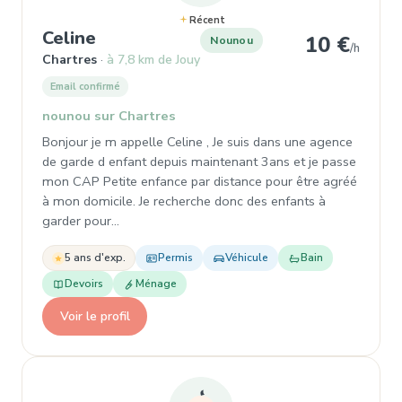
Récent
, Nounou à Chartres
Celine
10 €
Nounou
/h
Chartres
à 7,8 km de Jouy
Email confirmé
nounou sur Chartres
Bonjour je m appelle Celine , Je suis dans une agence
de garde d enfant depuis maintenant 3ans et je passe
mon CAP Petite enfance par distance pour être agréé
à mon domicile. Je recherche donc des enfants à
garder pour…
5 ans d'exp.
Permis
Véhicule
Bain
Devoirs
Ménage
Voir le profil