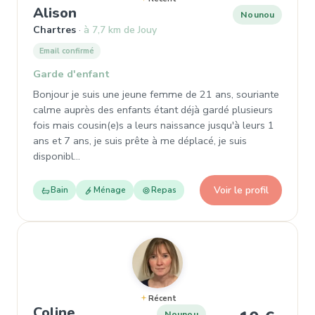
, Nounou à Chartres
Alison
Nounou
Chartres
à 7,7 km de Jouy
Email confirmé
Garde d'enfant
Bonjour je suis une jeune femme de 21 ans, souriante
calme auprès des enfants étant déjà gardé plusieurs
fois mais cousin(e)s a leurs naissance jusqu'à leurs 1
ans et 7 ans, je suis prête à me déplacé, je suis
disponibl…
Voir le profil
Bain
Ménage
Repas
Récent
, Nounou à Chartres
Coline
Nounou