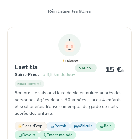
Réinitialiser les filtres
Récent
, Nounou à Saint-Prest
Laetitia
15 €
Nounou
/h
Saint-Prest
à 3,5 km de Jouy
Email confirmé
Bonjour , je suis auxiliaire de vie en nuitée auprès des
personnes âgées depuis 30 années , j'ai eu 4 enfants
et souhaiterais trouver un emploi de garde de nuits
auprès des enfants
5 ans d'exp.
Permis
Véhicule
Bain
Devoirs
Enfant malade