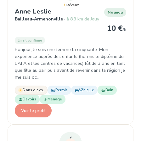
Récent
, Nounou à Bailleau-Armenonv
Anne Leslie
Nounou
Bailleau-Armenonville
à 8,3 km de Jouy
10 €
/h
Email confirmé
Bonjour, Je suis une femme la cinquante. Mon
expérience auprès des enfants (hormis le diplôme du
BAFA et les centres de vacances) fût de 3 ans en tant
que fille au pair puis avant de revenir dans la région je
me suis oc…
5 ans d'exp.
Permis
Véhicule
Bain
Devoirs
Ménage
Voir le profil