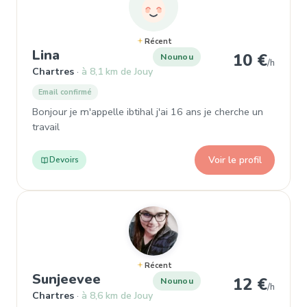
Récent
, Nounou à Chartres
Lina
10 €
Nounou
/h
Chartres
à 8,1 km de Jouy
Email confirmé
Bonjour je m'appelle ibtihal j'ai 16 ans je cherche un
travail
Voir le profil
Devoirs
Récent
, Nounou à Chartres
Sunjeevee
12 €
Nounou
/h
Chartres
à 8,6 km de Jouy