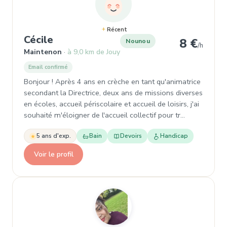
Récent
, Nounou à Maintenon
Cécile
8 €
Nounou
/h
Maintenon
à 9,0 km de Jouy
Email confirmé
Bonjour ! Après 4 ans en crèche en tant qu'animatrice
secondant la Directrice, deux ans de missions diverses
en écoles, accueil périscolaire et accueil de loisirs, j'ai
souhaité m'éloigner de l'accueil collectif pour tr…
5 ans d'exp.
Bain
Devoirs
Handicap
Voir le profil