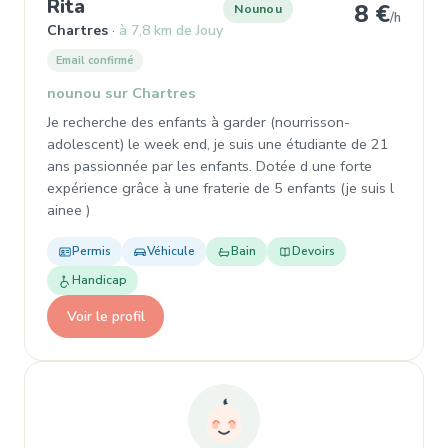
, Nounou à Chartres
Rita
8 €
Nounou
/h
Chartres
à 7,8 km de Jouy
Email confirmé
nounou sur Chartres
Je recherche des enfants à garder (nourrisson-
adolescent) le week end, je suis une étudiante de 21
ans passionnée par les enfants. Dotée d une forte
expérience grâce à une fraterie de 5 enfants (je suis l
ainee )
Permis
Véhicule
Bain
Devoirs
Handicap
Voir le profil