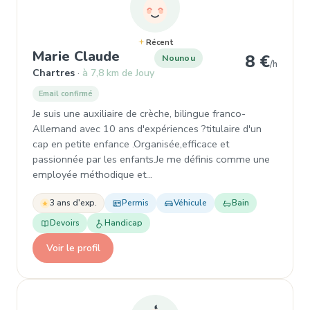
Récent
, Nounou à Chartres
Marie Claude
8 €
Nounou
/h
Chartres
à 7,8 km de Jouy
Email confirmé
Je suis une auxiliaire de crèche, bilingue franco-
Allemand avec 10 ans d'expériences ?titulaire d'un
cap en petite enfance .Organisée,efficace et
passionnée par les enfants.Je me définis comme une
employée méthodique et…
3 ans d'exp.
Permis
Véhicule
Bain
Devoirs
Handicap
Voir le profil