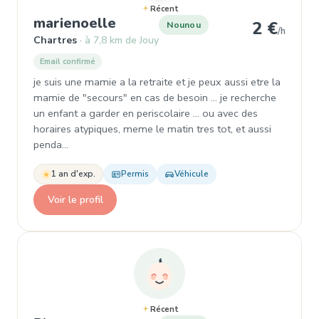
Récent
, Nounou à Chartres
marienoelle
2 €
Nounou
/h
Chartres
à 7,8 km de Jouy
Email confirmé
je suis une mamie a la retraite et je peux aussi etre la
mamie de "secours" en cas de besoin ... je recherche
un enfant a garder en periscolaire ... ou avec des
horaires atypiques, meme le matin tres tot, et aussi
penda…
1 an d'exp.
Permis
Véhicule
Voir le profil
Récent