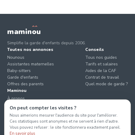
mamin
o
u
Simplifie la garde d'enfants depuis 2006.
Toutes nos annonces
Conseils
Nounous
Tous nos guides
Assistantes maternelles
Tarifs et salaires
Baby-sitters
Aides de la CAF
Garde d'enfants
Contrat de travail
Offres des parents
Quel mode de garde ?
Maminou
À propos
Nous contacter
On peut compter les visites ?
Éviter les arnaques
Nous aimerions mesurer l'audience du site pour l'améliorer.
CGU & CGV
Ces statistiques sont anonymes et ne servent à rien d'autre.
Confidentialité
Vous pouvez refuser : le site fonctionnera exactement pareil.
En savoir plus