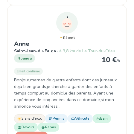
Récent
, Nounou à Saint-Jean-du-Falga
Anne
Saint-Jean-du-Falga
à 3,8 km de La Tour-du-Crieu
10 €
Nounou
/h
Email confirmé
Bonjour,maman de quatre enfants dont des jumeaux
dejà bien grands,je cherche à garder des enfants à
temps complet au domicile des parents. Ayant une
expérience de cinq années dans ce domaine,si mon
annonce vous intéress…
3 ans d'exp.
Permis
Véhicule
Bain
Devoirs
Repas