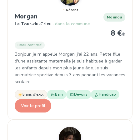
Récent
, Nounou à La Tour-du-Crieu
Morgan
Nounou
La Tour-du-Crieu
dans la commune
8 €
/h
Email confirmé
Bonjour, je m'appelle Morgan, j'ai 22 ans. Petite fille
d'une assistante maternelle je suis habituée à garder
les enfants depuis mon plus jeune âge. Je suis
animatrice sportive depuis 3 ans pendant les vacances
scolaire…
5 ans d'exp.
Bain
Devoirs
Handicap
Voir le profil