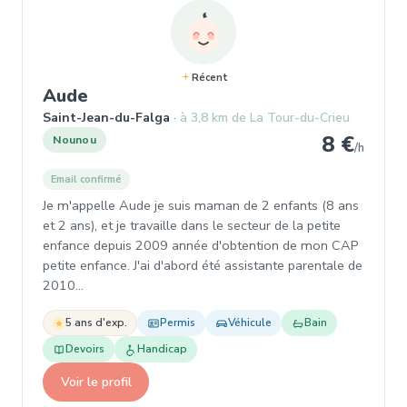
Récent
, Nounou à Saint-Jean-du-Falga
Aude
Saint-Jean-du-Falga
à 3,8 km de La Tour-du-Crieu
8 €
Nounou
/h
Email confirmé
Je m'appelle Aude je suis maman de 2 enfants (8 ans
et 2 ans), et je travaille dans le secteur de la petite
enfance depuis 2009 année d'obtention de mon CAP
petite enfance. J'ai d'abord été assistante parentale de
2010…
5 ans d'exp.
Permis
Véhicule
Bain
Devoirs
Handicap
Voir le profil