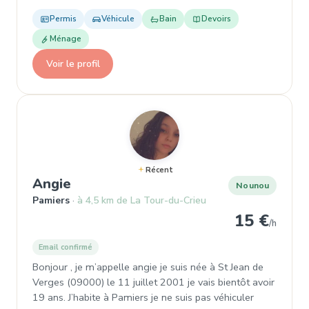
Permis
Véhicule
Bain
Devoirs
Ménage
Voir le profil
Récent
, Nounou à Pamiers
Angie
Nounou
Pamiers
à 4,5 km de La Tour-du-Crieu
15 €
/h
Email confirmé
Bonjour , je m’appelle angie je suis née à St Jean de
Verges (09000) le 11 juillet 2001 je vais bientôt avoir
19 ans. J’habite à Pamiers je ne suis pas véhiculer