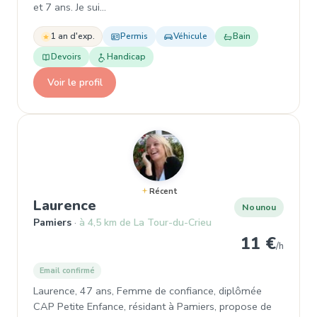
et 7 ans. Je sui…
1 an d'exp.
Permis
Véhicule
Bain
Devoirs
Handicap
Voir le profil
Récent
, Nounou à Pamiers
Laurence
Nounou
Pamiers
à 4,5 km de La Tour-du-Crieu
11 €
/h
Email confirmé
Laurence, 47 ans, Femme de confiance, diplômée
CAP Petite Enfance, résidant à Pamiers, propose de