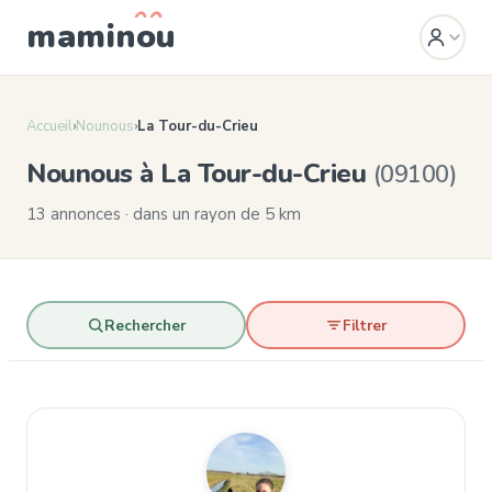
mamin
o
u
Accueil
›
Nounous
›
La Tour-du-Crieu
Nounous à La Tour-du-Crieu
(09100)
13 annonces · dans un rayon de 5 km
Rechercher
Filtrer