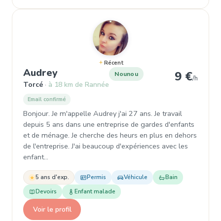
Récent
, Nounou à Torcé
Audrey
9 €
Nounou
/h
Torcé
à 18 km de Rannée
Email confirmé
Bonjour. Je m'appelle Audrey j'ai 27 ans. Je travail
depuis 5 ans dans une entreprise de gardes d'enfants
et de ménage. Je cherche des heurs en plus en dehors
de l'entreprise. J'ai beaucoup d'expériences avec les
enfant…
5 ans d'exp.
Permis
Véhicule
Bain
Devoirs
Enfant malade
Voir le profil