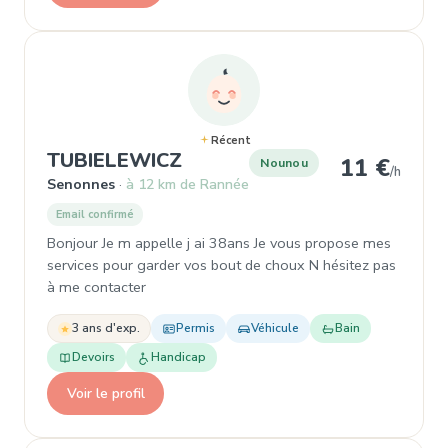
Récent
, Nounou à Senonnes
TUBIELEWICZ
11 €
Nounou
/h
Senonnes
à 12 km de Rannée
Email confirmé
Bonjour Je m appelle j ai 38ans Je vous propose mes
services pour garder vos bout de choux N hésitez pas
à me contacter
3 ans d'exp.
Permis
Véhicule
Bain
Devoirs
Handicap
Voir le profil