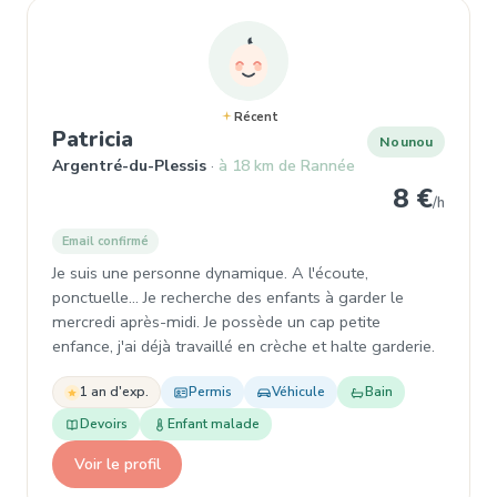
Récent
, Nounou à Argentré-du-Plessis
Patricia
Nounou
Argentré-du-Plessis
à 18 km de Rannée
8 €
/h
Email confirmé
Je suis une personne dynamique. A l'écoute,
ponctuelle... Je recherche des enfants à garder le
mercredi après-midi. Je possède un cap petite
enfance, j'ai déjà travaillé en crèche et halte garderie.
1 an d'exp.
Permis
Véhicule
Bain
Devoirs
Enfant malade
Voir le profil