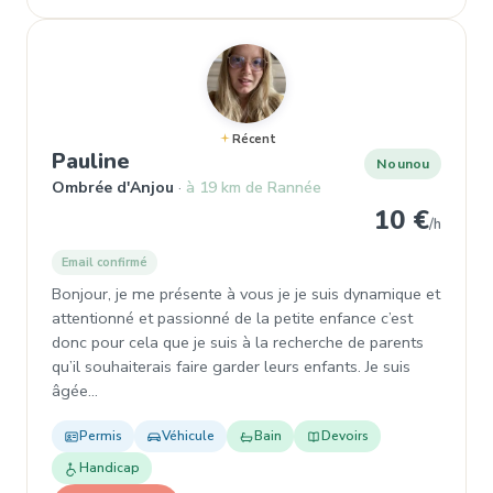
Récent
, Nounou à Ombrée d'Anjou
Pauline
Nounou
Ombrée d'Anjou
à 19 km de Rannée
10 €
/h
Email confirmé
Bonjour, je me présente à vous je je suis dynamique et
attentionné et passionné de la petite enfance c’est
donc pour cela que je suis à la recherche de parents
qu’il souhaiterais faire garder leurs enfants. Je suis
âgée…
Permis
Véhicule
Bain
Devoirs
Handicap