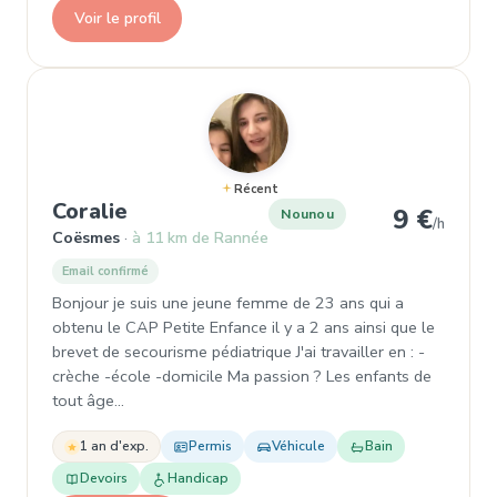
Voir le profil
Récent
, Nounou à Coësmes
Coralie
9 €
Nounou
/h
Coësmes
à 11 km de Rannée
Email confirmé
Bonjour je suis une jeune femme de 23 ans qui a
obtenu le CAP Petite Enfance il y a 2 ans ainsi que le
brevet de secourisme pédiatrique J'ai travailler en : -
crèche -école -domicile Ma passion ? Les enfants de
tout âge…
1 an d'exp.
Permis
Véhicule
Bain
Devoirs
Handicap