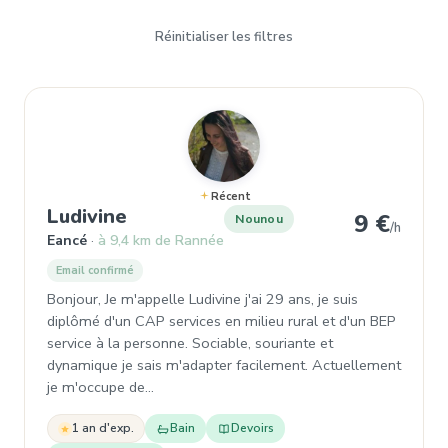
Réinitialiser les filtres
Récent
, Nounou à Eancé
Ludivine
9 €
Nounou
/h
Eancé
à 9,4 km de Rannée
Email confirmé
Bonjour, Je m'appelle Ludivine j'ai 29 ans, je suis
diplômé d'un CAP services en milieu rural et d'un BEP
service à la personne. Sociable, souriante et
dynamique je sais m'adapter facilement. Actuellement
je m'occupe de…
1 an d'exp.
Bain
Devoirs