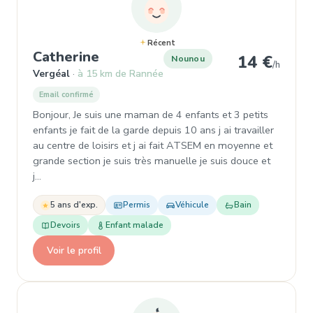
Récent
, Nounou à Vergéal
Catherine
14 €
Nounou
/h
Vergéal
à 15 km de Rannée
Email confirmé
Bonjour, Je suis une maman de 4 enfants et 3 petits
enfants je fait de la garde depuis 10 ans j ai travailler
au centre de loisirs et j ai fait ATSEM en moyenne et
grande section je suis très manuelle je suis douce et
j…
5 ans d'exp.
Permis
Véhicule
Bain
Devoirs
Enfant malade
Voir le profil