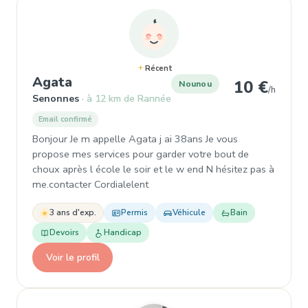
Récent
, Nounou à Senonnes
Agata
10 €
Nounou
/h
Senonnes
à 12 km de Rannée
Email confirmé
Bonjour Je m appelle Agata j ai 38ans Je vous
propose mes services pour garder votre bout de
choux après l école le soir et le w end N hésitez pas à
me.contacter Cordialelent
3 ans d'exp.
Permis
Véhicule
Bain
Devoirs
Handicap
Voir le profil