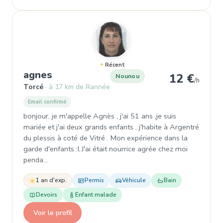
Récent
, Nounou à Torcé
agnes
12 €
Nounou
/h
Torcé
à 17 km de Rannée
Email confirmé
bonjour, je m'appelle Agnès , j'ai 51 ans ,je suis
mariée et j'ai deux grands enfants , j'habite à Argentré
du plessis à coté de Vitré . Mon expérience dans la
garde d'enfants :l J'ai était nourrice agrée chez moi
penda…
1 an d'exp.
Permis
Véhicule
Bain
Devoirs
Enfant malade
Voir le profil