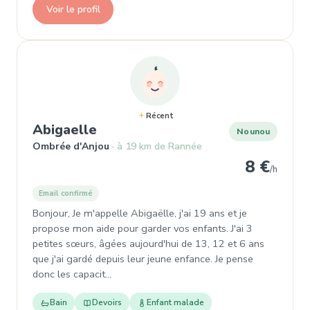
Voir le profil
Récent
, Nounou à Ombrée d'Anjou
Abigaelle
Nounou
Ombrée d'Anjou
à 19 km de Rannée
8 €
/h
Email confirmé
Bonjour, Je m'appelle Abigaëlle, j'ai 19 ans et je
propose mon aide pour garder vos enfants. J'ai 3
petites sœurs, âgées aujourd'hui de 13, 12 et 6 ans
que j'ai gardé depuis leur jeune enfance. Je pense
donc les capacit…
Bain
Devoirs
Enfant malade