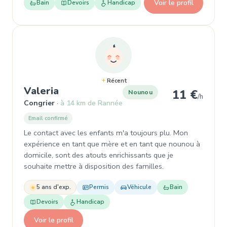
Voir le profil
Bain
Devoirs
Handicap
Récent
, Nounou à Congrier
Valeria
11 €
Nounou
/h
Congrier
à 14 km de Rannée
Email confirmé
Le contact avec les enfants m'a toujours plu. Mon
expérience en tant que mère et en tant que nounou à
domicile, sont des atouts enrichissants que je
souhaite mettre à disposition des familles.
5 ans d'exp.
Permis
Véhicule
Bain
Devoirs
Handicap
Voir le profil