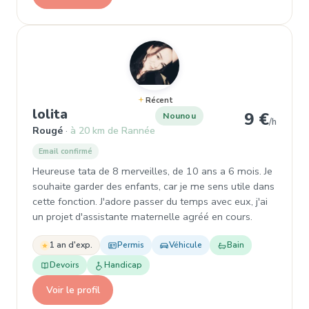
Récent
, Nounou à Rougé
lolita
9 €
Nounou
/h
Rougé
à 20 km de Rannée
Email confirmé
Heureuse tata de 8 merveilles, de 10 ans a 6 mois. Je
souhaite garder des enfants, car je me sens utile dans
cette fonction. J'adore passer du temps avec eux, j'ai
un projet d'assistante maternelle agréé en cours.
1 an d'exp.
Permis
Véhicule
Bain
Devoirs
Handicap
Voir le profil