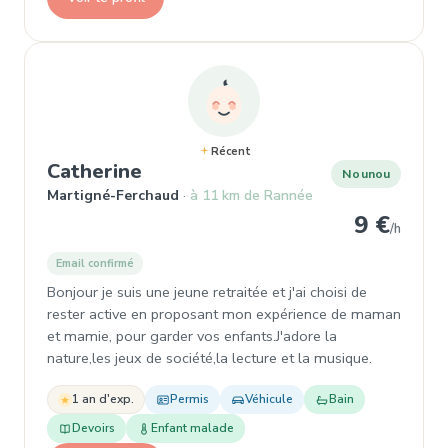
Récent
, Nounou à Martigné-Ferchaud
Catherine
Nounou
Martigné-Ferchaud
à 11 km de Rannée
9 €
/h
Email confirmé
Bonjour je suis une jeune retraitée et j'ai choisi de
rester active en proposant mon expérience de maman
et mamie, pour garder vos enfants.J'adore la
nature,les jeux de société,la lecture et la musique.
1 an d'exp.
Permis
Véhicule
Bain
Devoirs
Enfant malade