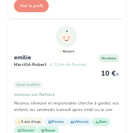
Voir le profil
Récent
, Nounou à Marcillé-Robert
emilie
Nounou
Marcillé-Robert
à 11 km de Rannée
10 €
/h
Email confirmé
nounou sur Retiers
Nounou sérieuse et responsable cherche à gardez vos
enfants les vendredis /samedi apres midi/ ou le soir
5 ans d'exp.
Permis
Véhicule
Bain
Devoirs
Repas