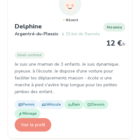
Récent
, Nounou à Argentré-du-Plessis
Delphine
Nounou
Argentré-du-Plessis
à 15 km de Rannée
12 €
/h
Email confirmé
Je suis une maman de 3 enfants. Je suis dynamique,
joyeuse, à l'écoute. Je dispose d'une voiture pour
faciliter les déplacements maison - école si une
marche à pied s'avère trop longue pour les petites
jambes des enfant…
Permis
Véhicule
Bain
Devoirs
Ménage
Voir le profil