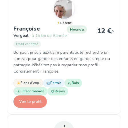
Récent
, Nounou à Vergéal
Françoise
12 €
Nounou
/h
Vergéal
à 15 km de Rannée
Email confirmé
Bonjour, je suis auxiliaire parentale. Je recherche un
contrat pour garder des enfants en garde simple ou
partagée. N'hésitez pas à regarder mon profil.
Cordialement, Françoise.
5 ans d'exp.
Permis
Bain
Enfant malade
Repas
Voir le profil