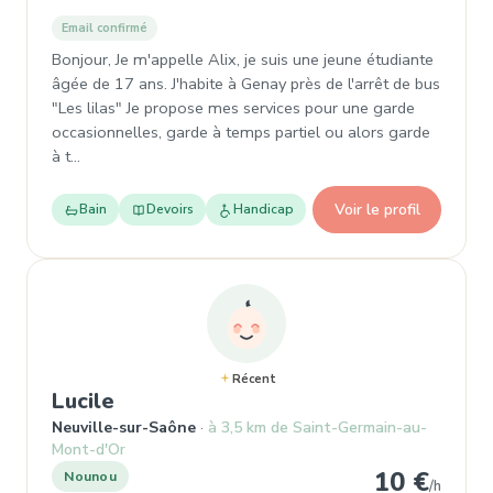
Email confirmé
Bonjour, Je m'appelle Alix, je suis une jeune étudiante
âgée de 17 ans. J'habite à Genay près de l'arrêt de bus
"Les lilas" Je propose mes services pour une garde
occasionnelles, garde à temps partiel ou alors garde
à t…
Voir le profil
Bain
Devoirs
Handicap
Récent
, Nounou à Neuville-sur-Saône
Lucile
Neuville-sur-Saône
à 3,5 km de Saint-Germain-au-
Mont-d'Or
10 €
Nounou
/h