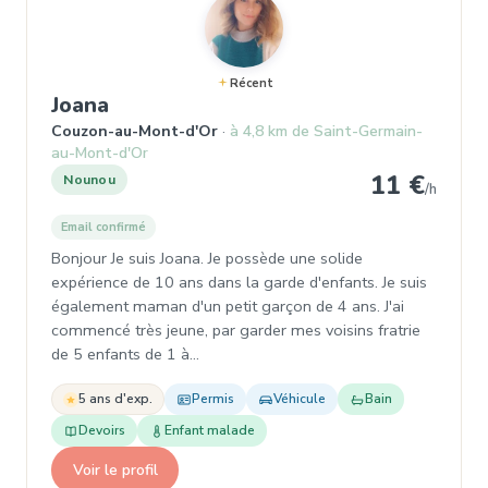
Récent
, Nounou à Couzon-au-Mont-d'Or
Joana
Couzon-au-Mont-d'Or
à 4,8 km de Saint-Germain-
au-Mont-d'Or
11 €
Nounou
/h
Email confirmé
Bonjour Je suis Joana. Je possède une solide
expérience de 10 ans dans la garde d'enfants. Je suis
également maman d'un petit garçon de 4 ans. J'ai
commencé très jeune, par garder mes voisins fratrie
de 5 enfants de 1 à…
5 ans d'exp.
Permis
Véhicule
Bain
Devoirs
Enfant malade
Voir le profil