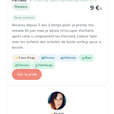
Parcieux
à 3,9 km de Saint-Germain-au-Mont-d'Or
9 €
Nounou
/h
Email confirmé
Nounou depuis 5 ans à temps plein ,je prends ma
retraite fin juin mais je désire m'occuper d'enfants
après celle ci uniquement les mercredi ;j'adore faire
avec les enfants des activités de toute sorte,je peux si
besoin…
3 ans d'exp.
Permis
Véhicule
Bain
Devoirs
Handicap
Voir le profil
Récent