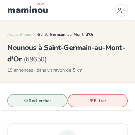
mamin
o
u
Accueil
›
Nounous
›
Saint-Germain-au-Mont-d'Or
Nounous à Saint-Germain-au-Mont-
d'Or
(69650)
19 annonces · dans un rayon de 5 km
Rechercher
Filtrer