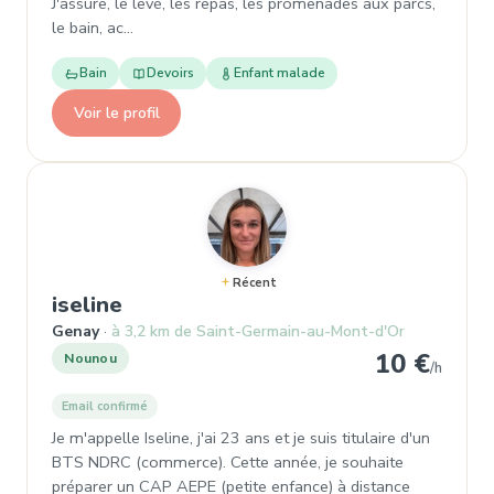
J'assure, le levé, les repas, les promenades aux parcs,
le bain, ac…
Bain
Devoirs
Enfant malade
Voir le profil
Récent
, Nounou à Genay
iseline
Genay
à 3,2 km de Saint-Germain-au-Mont-d'Or
10 €
Nounou
/h
Email confirmé
Je m'appelle Iseline, j'ai 23 ans et je suis titulaire d'un
BTS NDRC (commerce). Cette année, je souhaite
préparer un CAP AEPE (petite enfance) à distance