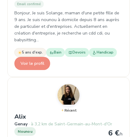
Email confirmé
Bonjour, Je suis Solange, maman d'une petite fille de
9 ans. Je suis nounou à domicile depuis 8 ans auprès
de particulier et d'entreprises. Actuellement en
création d'entreprise, je recherche un cdd cdi, ou
babysitting…
5 ans d'exp.
Bain
Devoirs
Handicap
Voir le profil
Récent
, Nounou à Genay
Alix
Genay
à 3,2 km de Saint-Germain-au-Mont-d'Or
6 €
Nounou
/h