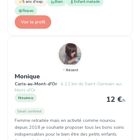
5 ans d'exp.
Bain
Enfant malade
Repas
Voir le profil
Récent
, Nounou à Curis-au-Mont-d'Or
Monique
Curis-au-Mont-d'Or
à 2,2 km de Saint-Germain-au-
Mont-d'Or
12 €
Nounou
/h
Email confirmé
Femme retraitée mais en activité comme nounou
depuis 2018 je souhaite proposer tous les bons soins
indispensables pour le bien être des petits enfants.