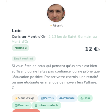
Récent
, Nounou à Curis-au-Mont-d'Or
Loic
Curis-au-Mont-d'Or
à 2,2 km de Saint-Germain-au-
Mont-d'Or
12 €
Nounou
/h
Email confirmé
Si vous êtes de ceux qui pensent qu'un smic est bien
suffisant, qui ne faites pas confiance, qui ne prône que
l'éducation positive. Passer votre chemin, une retraité
ou une étudiante en manque de moyen fera l'affaire.
G…
5 ans d'exp.
Permis
Véhicule
Bain
Devoirs
Enfant malade