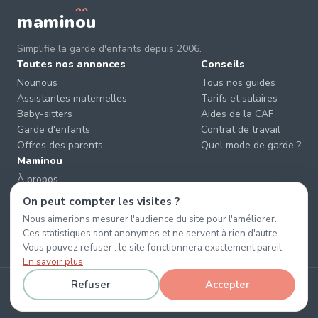
mamin
o
u
Simplifie la garde d'enfants depuis 2006.
Toutes nos annonces
Conseils
Nounous
Tous nos guides
Assistantes maternelles
Tarifs et salaires
Baby-sitters
Aides de la CAF
Garde d'enfants
Contrat de travail
Offres des parents
Quel mode de garde ?
Maminou
À propos
Nous contacter
On peut compter les visites ?
Éviter les arnaques
Nous aimerions mesurer l'audience du site pour l'améliorer.
CGU & CGV
Ces statistiques sont anonymes et ne servent à rien d'autre.
Confidentialité
Vous pouvez refuser : le site fonctionnera exactement pareil.
En savoir plus
Refuser
Accepter
© 2026 Maminou · Sans surtaxe, sans engagement. ·
Gérer les cookies