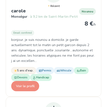
Récent
, Nounou à Monségur
carole
Nounou
Monségur
à 9,2 km de Saint-Martin-Petit
8 €
/h
Email confirmé
bonjour, je suis nounou a domicile. je garde
actuellement tot le matin un petit garcon depuis 2
ans. dynamique, ponctuelle ,souriante , autonome et
vehiculee, les horaires atypiques ne me font pas peur.
j ai un excellen…
5 ans d'exp.
Permis
Véhicule
Bain
Devoirs
Handicap
Voir le profil