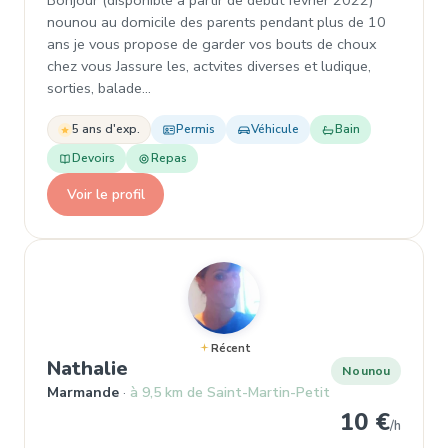
Bonjour (disponible a partir de début fevrier 2022)
nounou au domicile des parents pendant plus de 10
ans je vous propose de garder vos bouts de choux
chez vous Jassure les, actvites diverses et ludique,
sorties, balade…
5 ans d'exp.
Permis
Véhicule
Bain
Devoirs
Repas
Voir le profil
Récent
, Nounou à Marmande
Nathalie
Nounou
Marmande
à 9,5 km de Saint-Martin-Petit
10 €
/h