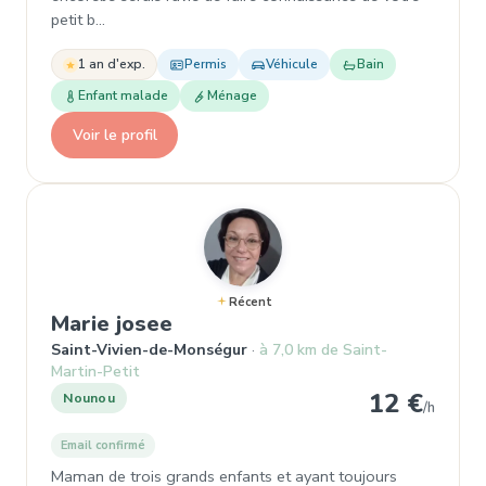
petit b…
1 an d'exp.
Permis
Véhicule
Bain
Enfant malade
Ménage
Voir le profil
Récent
, Nounou à Saint-Vivien-de-
Marie josee
Saint-Vivien-de-Monségur
à 7,0 km de Saint-
Martin-Petit
12 €
Nounou
/h
Email confirmé
Maman de trois grands enfants et ayant toujours