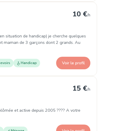
10 €
/h
s en situation de handicap) je cherche quelques
ent maman de 3 garçons dont 2 grands. Au
Voir le profil
evoirs
Handicap
15 €
/h
plômée et active depuis 2005 ???? A votre
Voir le profil
e
Ménage