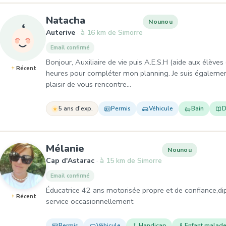
, Nounou à Auterive
Natacha
Nounou
Auterive
à 16 km de Simorre
Email confirmé
Bonjour, Auxiliaire de vie puis A.E.S.H (aide aux élève
Récent
heures pour compléter mon planning. Je suis égalem
plaisir de vous rencontre…
5 ans d'exp.
Permis
Véhicule
Bain
D
, Nounou à Cap d'Astarac
Mélanie
Nounou
Cap d'Astarac
à 15 km de Simorre
Email confirmé
Éducatrice 42 ans motorisée propre et de confiance,di
Récent
service occasionnellement
Permis
Véhicule
Handicap
Enfant malad