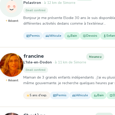
Polastron
à 12 km de Simorre
Email confirmé
Bonjour je me présente Elodie 30 ans Je suis disponibl
Récent
différentes activités dedans comme à l'extérieur...
Permis
Véhicule
Bain
Devoirs
Enfan
, Nounou à L'Isle-en-Dodon
francine
Nounou
L'Isle-en-Dodon
à 11 km de Simorre
Email confirmé
Maman de 3 grands enfants indépendants . j'ai eu plus
Récent
même gouvernante. je recherche quelques heures par se
5 ans d'exp.
Permis
Véhicule
Bain
D