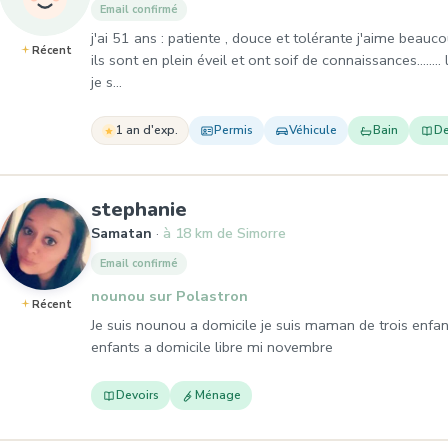
Email confirmé
j'ai 51 ans : patiente , douce et tolérante j'aime beau
Récent
ils sont en plein éveil et ont soif de connaissances.......
je s…
1 an d'exp.
Permis
Véhicule
Bain
De
, Nounou à Samatan
stephanie
Samatan
à 18 km de Simorre
Email confirmé
nounou sur Polastron
Récent
Je suis nounou a domicile je suis maman de trois enfan
enfants a domicile libre mi novembre
Devoirs
Ménage