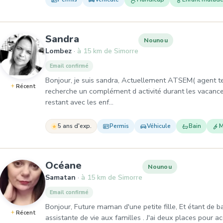
, Nounou à Lombez
Sandra
Nounou
Lombez
à 15 km de Simorre
Email confirmé
Bonjour, je suis sandra, Actuellement ATSEM( agent ter
Récent
recherche un complément d activité durant les vacances
restant avec les enf…
5 ans d'exp.
Permis
Véhicule
Bain
M
, Nounou à Samatan
Océane
Nounou
Samatan
à 15 km de Simorre
Email confirmé
Bonjour, Future maman d'une petite fille, Et étant de ba
Récent
assistante de vie aux familles . J'ai deux places pour ac