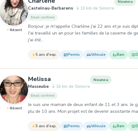
, Nounou à Castelnau-Barb
Charlène
Nounou
Castelnau-Barbarens
à 13 km de Simorre
Email confirmé
Bonjour, je m'appelle Charlène j'ai 22 ans et je suis d
Récent
J'ai travaillé un an pour les familles de la caserne de 
j'ai été…
5 ans d'exp.
Permis
Véhicule
Bain
D
, Nounou à Masseube
Melissa
Nounou
Masseube
à 14 km de Simorre
Email confirmé
Je suis une maman de deux enfant de 11 et 3 ans. Je g
Récent
plu de 10 ans. Mon projet est de devenir assistante ma
5 ans d'exp.
Permis
Véhicule
Bain
D