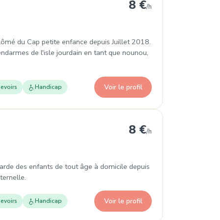
arens
8 €
/h
iplômé du Cap petite enfance depuis Juillet 2018.
gendarmes de l'isle jourdain en tant que nounou,
Voir le profil
evoirs
Handicap
8 €
/h
arde des enfants de tout âge à domicile depuis
ternelle.
Voir le profil
evoirs
Handicap