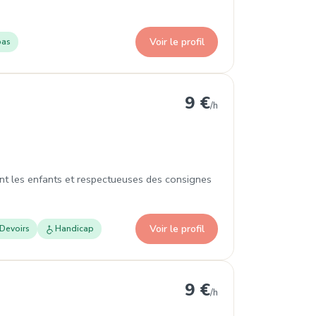
Voir le profil
pas
9 €
/h
nt les enfants et respectueuses des consignes
Voir le profil
Devoirs
Handicap
lès
9 €
/h