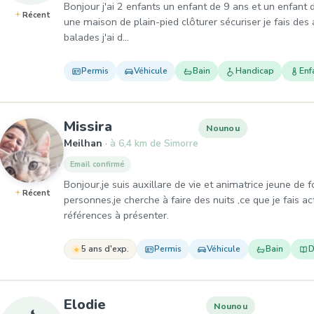
Bonjour j'ai 2 enfants un enfant de 9 ans et un enfant
Récent
une maison de plain-pied clôturer sécuriser je fais des 
balades j'ai d…
Permis
Véhicule
Bain
Handicap
Enf
, Nounou à Meilhan
Missira
Nounou
Meilhan
à 6,4 km de Simorre
Email confirmé
Bonjour,je suis auxillare de vie et animatrice jeune de 
Récent
personnes,je cherche à faire des nuits ,ce que je fais 
références à présenter.
5 ans d'exp.
Permis
Véhicule
Bain
D
, Nounou à Polastron
Elodie
Nounou