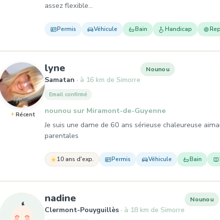
assez flexible…
Permis
Véhicule
Bain
Handicap
Re
, Nounou à Samatan
lyne
Nounou
Samatan
à 16 km de Simorre
Email confirmé
nounou sur Miramont-de-Guyenne
Récent
Je suis une dame de 60 ans sérieuse chaleureuse aima
parentales
10 ans d'exp.
Permis
Véhicule
Bain
, Nounou à Clermont-Pouyguil
nadine
Nounou
Clermont-Pouyguillès
à 18 km de Simorre