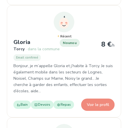
Récent
, Nounou à Torcy
Gloria
8 €
Nounou
/h
Torcy
dans la commune
Email confirmé
Bonjour, je m’appelle Gloria et j’habite à Torcy. Je suis
également mobile dans les secteurs de Lognes,
Noisiel, Champs sur Marne, Noisy le grand... Je
cherche à garder des enfants, effectuer les sorties
d’écoles, aide…
Voir le profil
Bain
Devoirs
Repas