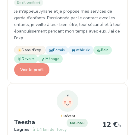
Email confirmé
Je m'appelle Jyhane et je propose mes services de
garde d'enfants. Passionnée par le contact avec les
enfants, je veille à leur bien-être, leur sécurité et à leur
épanouissement pendant mon temps avec eux. J'ai de
l'exp…
5 ans d'exp.
Permis
Véhicule
Bain
Devoirs
Ménage
Voir le profil
Récent
, Nounou à Lognes
Teesha
12 €
Nounou
/h
Lognes
à 1,4 km de Torcy