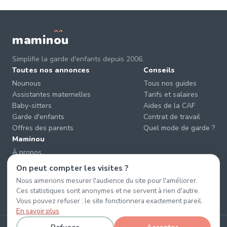
mamin
o
u
Simplifie la garde d'enfants depuis 2006.
Toutes nos annonces
Conseils
Nounous
Tous nos guides
Assistantes maternelles
Tarifs et salaires
Baby-sitters
Aides de la CAF
Garde d'enfants
Contrat de travail
Offres des parents
Quel mode de garde ?
Maminou
À propos
Nous contacter
On peut compter les visites ?
Éviter les arnaques
Nous aimerions mesurer l'audience du site pour l'améliorer.
CGU & CGV
Ces statistiques sont anonymes et ne servent à rien d'autre.
Confidentialité
Vous pouvez refuser : le site fonctionnera exactement pareil.
En savoir plus