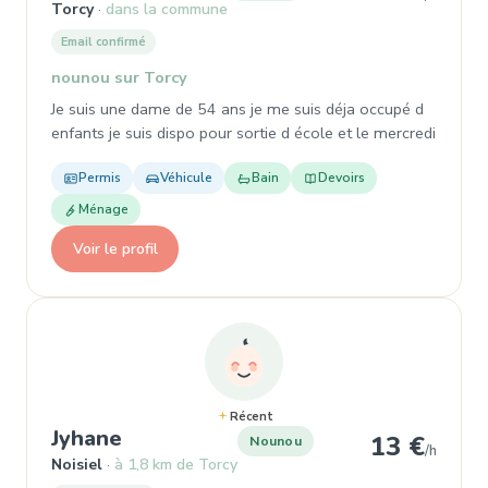
Torcy
dans la commune
Email confirmé
nounou sur Torcy
Je suis une dame de 54 ans je me suis déja occupé d
enfants je suis dispo pour sortie d école et le mercredi
Permis
Véhicule
Bain
Devoirs
Ménage
Voir le profil
Récent
, Nounou à Noisiel
Jyhane
13 €
Nounou
/h
Noisiel
à 1,8 km de Torcy