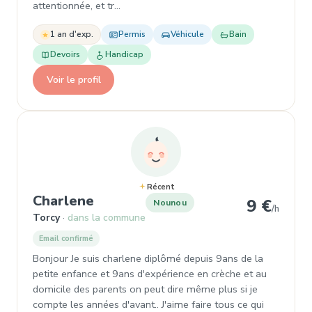
attentionnée, et tr…
1 an d'exp.
Permis
Véhicule
Bain
Devoirs
Handicap
Voir le profil
Récent
, Nounou à Torcy
Charlene
9 €
Nounou
/h
Torcy
dans la commune
Email confirmé
Bonjour Je suis charlene diplômé depuis 9ans de la
petite enfance et 9ans d'expérience en crèche et au
domicile des parents on peut dire même plus si je
compte les années d'avant.. J'aime faire tous ce qui