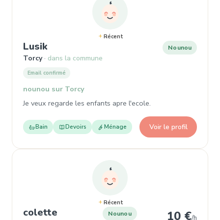
Récent
, Nounou à Torcy
Lusik
Nounou
Torcy
dans la commune
Email confirmé
nounou sur Torcy
Je veux regarde les enfants apre l'ecole.
Voir le profil
Bain
Devoirs
Ménage
Récent
, Nounou à Torcy
colette
10 €
Nounou
/h