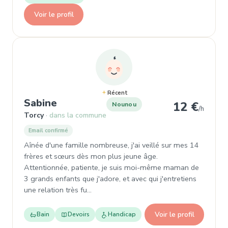
Voir le profil
Récent
, Nounou à Torcy
Sabine
12 €
Nounou
/h
Torcy
dans la commune
Email confirmé
Aînée d'une famille nombreuse, j'ai veillé sur mes 14
frères et sœurs dès mon plus jeune âge.
Attentionnée, patiente, je suis moi-même maman de
3 grands enfants que j'adore, et avec qui j'entretiens
une relation très fu…
Voir le profil
Bain
Devoirs
Handicap