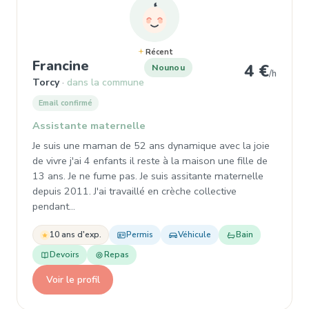
Récent
, Nounou à Torcy
Francine
4 €
Nounou
/h
Torcy
dans la commune
Email confirmé
Assistante maternelle
Je suis une maman de 52 ans dynamique avec la joie
de vivre j'ai 4 enfants il reste à la maison une fille de
13 ans. Je ne fume pas. Je suis assitante maternelle
depuis 2011. J'ai travaillé en crèche collective
pendant…
10 ans d'exp.
Permis
Véhicule
Bain
Devoirs
Repas
Voir le profil