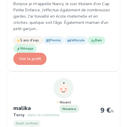
Bonjour je m'appelle Nancy, Je suis titulaire d'un Cap
Petite Enfance, j'effectue également de nombreuses
gardes. J'ai travaillé en école maternelle et en
crèches, quelque soit l'âge. Également maman d'un
petit garçon,…
5 ans d'exp.
Permis
Véhicule
Bain
Ménage
Voir le profil
Récent
, Nounou à Torcy
malika
9 €
Nounou
/h
Torcy
dans la commune
Email confirmé