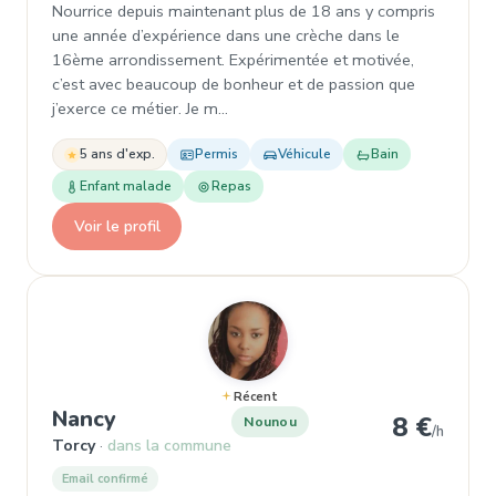
Nourrice depuis maintenant plus de 18 ans y compris
une année d’expérience dans une crèche dans le
16ème arrondissement. Expérimentée et motivée,
c’est avec beaucoup de bonheur et de passion que
j’exerce ce métier. Je m…
5 ans d'exp.
Permis
Véhicule
Bain
Enfant malade
Repas
Voir le profil
Récent
, Nounou à Torcy
Nancy
8 €
Nounou
/h
Torcy
dans la commune
Email confirmé