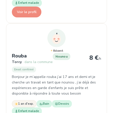
Enfant malade
Voir le profil
Récent
, Nounou à Torcy
Rouba
8 €
Nounou
/h
Torcy
dans la commune
Email confirmé
Bonjour je m’appelle rouba j’ai 17 ans et demi et je
cherche un travail en tant que nounou , j’ai déjà des
expériences en garde d’enfants je suis prête et
disponible à répondre à toute vous besoin
1 an d'exp.
Bain
Devoirs
Enfant malade