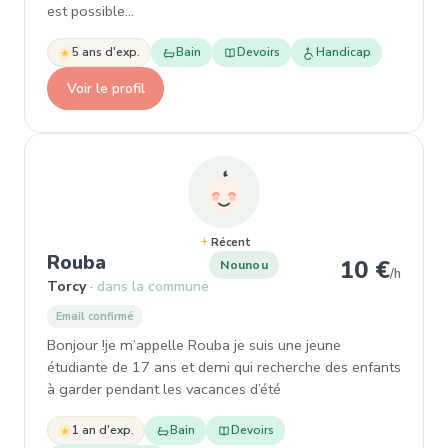
est possible…
5 ans d'exp.
Bain
Devoirs
Handicap
Voir le profil
Récent
, Nounou à Torcy
Rouba
10 €
Nounou
/h
Torcy
dans la commune
Email confirmé
Bonjour !je m’appelle Rouba je suis une jeune
étudiante de 17 ans et demi qui recherche des enfants
à garder pendant les vacances d’été
1 an d'exp.
Bain
Devoirs