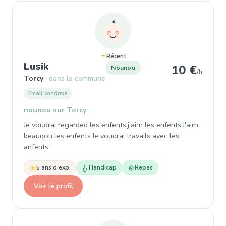
Récent
, Nounou à Torcy
Lusik
10 €
Nounou
/h
Torcy
dans la commune
Email confirmé
nounou sur Torcy
Je voudrai regarded les enfents.j'aim les enfents.J'aim
beauqou les enfents.Je voudrai travails avec les
anfents.
5 ans d'exp.
Handicap
Repas
Voir le profil