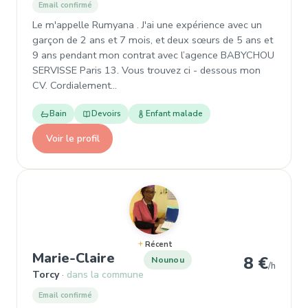
Email confirmé
Le m'appelle Rumyana . J'ai une expérience avec un
garçon de 2 ans et 7 mois, et deux sœurs de 5 ans et
9 ans pendant mon contrat avec l’agence BABYCHOU
SERVISSE Paris 13. Vous trouvez ci - dessous mon
CV. Cordialement…
Bain
Devoirs
Enfant malade
Voir le profil
Récent
, Nounou à Torcy
Marie-Claire
8 €
Nounou
/h
Torcy
dans la commune
Email confirmé