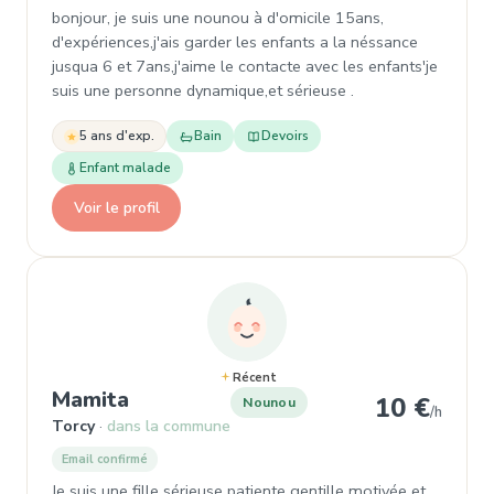
bonjour, je suis une nounou à d'omicile 15ans,
d'expériences,j'ais garder les enfants a la néssance
jusqua 6 et 7ans,j'aime le contacte avec les enfants'je
suis une personne dynamique,et sérieuse .
5 ans d'exp.
Bain
Devoirs
Enfant malade
Voir le profil
Récent
, Nounou à Torcy
Mamita
10 €
Nounou
/h
Torcy
dans la commune
Email confirmé
Je suis une fille sérieuse patiente gentille motivée et