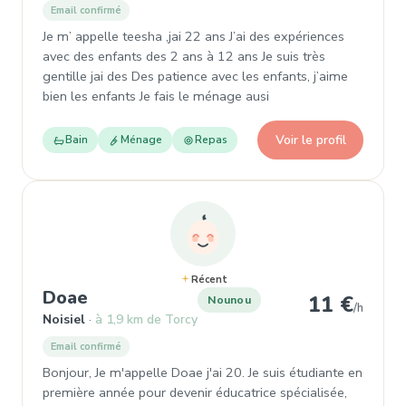
Email confirmé
Je m’ appelle teesha ,jai 22 ans J’ai des expériences
avec des enfants des 2 ans à 12 ans Je suis très
gentille jai des Des patience avec les enfants, j’aime
bien les enfants Je fais le ménage ausi
Voir le profil
Bain
Ménage
Repas
Récent
, Nounou à Noisiel
Doae
11 €
Nounou
/h
Noisiel
à 1,9 km de Torcy
Email confirmé
Bonjour, Je m'appelle Doae j'ai 20. Je suis étudiante en
première année pour devenir éducatrice spécialisée,