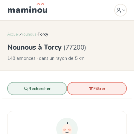
mamin
o
u
Accueil
›
Nounous
›
Torcy
Nounous à Torcy
(77200)
148 annonces · dans un rayon de 5 km
Rechercher
Filtrer