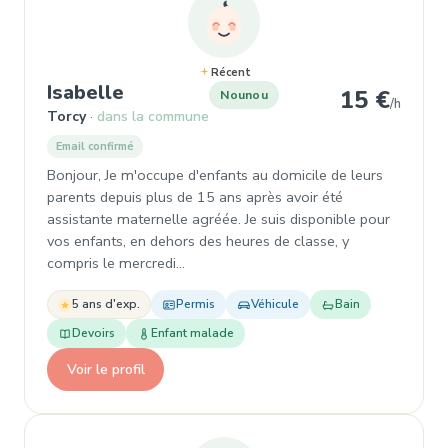
Récent
, Nounou à Torcy
Isabelle
15 €
Nounou
/h
Torcy
dans la commune
Email confirmé
Bonjour, Je m'occupe d'enfants au domicile de leurs
parents depuis plus de 15 ans après avoir été
assistante maternelle agréée. Je suis disponible pour
vos enfants, en dehors des heures de classe, y
compris le mercredi…
5 ans d'exp.
Permis
Véhicule
Bain
Devoirs
Enfant malade
Voir le profil