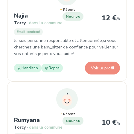
Récent
, Nounou à Torcy
Najia
12 €
Nounou
/h
Torcy
dans la commune
Email confirmé
Je suis personne responsable et attentionnée,si vous
cherchez une baby_sitter de confiance pour veiller sur
vos enfants je peux vous aider!
Voir le profil
Handicap
Repas
Récent
, Nounou à Torcy
Rumyana
10 €
Nounou
/h
Torcy
dans la commune