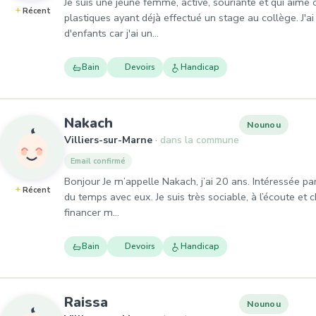
Je suis une jeune femme, active, souriante et qui aime c
Récent
plastiques ayant déjà effectué un stage au collège. J'ai
d'enfants car j'ai un…
Bain
Devoirs
Handicap
, Nounou à Villiers-sur-Marne
Nakach
Nounou
Villiers-sur-Marne
dans la commune
Email confirmé
Bonjour Je m’appelle Nakach, j’ai 20 ans. Intéressée par
Récent
du temps avec eux. Je suis très sociable, à l’écoute et
financer m…
Bain
Devoirs
Handicap
, Nounou à Villiers-sur-Marne
Raissa
Nounou