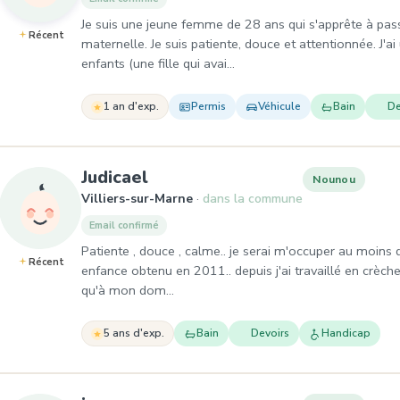
Je suis une jeune femme de 28 ans qui s'apprête à pas
Récent
maternelle. Je suis patiente, douce et attentionnée. J'
enfants (une fille qui avai…
1 an d'exp.
Permis
Véhicule
Bain
De
, Nounou à Villiers-sur-Marn
Judicael
Nounou
Villiers-sur-Marne
dans la commune
Email confirmé
Patiente , douce , calme.. je serai m'occuper au moins 
Récent
enfance obtenu en 2011.. depuis j'ai travaillé en crèche
qu'à mon dom…
5 ans d'exp.
Bain
Devoirs
Handicap