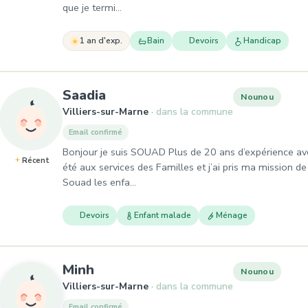
que je termi…
1 an d'exp.
Bain
Devoirs
Handicap
, Nounou à Villiers-sur-Marne
Saadia
Nounou
Villiers-sur-Marne
dans la commune
Email confirmé
Bonjour je suis SOUAD Plus de 20 ans d’expérience avec 
Récent
été aux services des Familles et j’ai pris ma mission de
Souad les enfa…
Devoirs
Enfant malade
Ménage
, Nounou à Villiers-sur-Marne
Minh
Nounou
Villiers-sur-Marne
dans la commune
Email confirmé