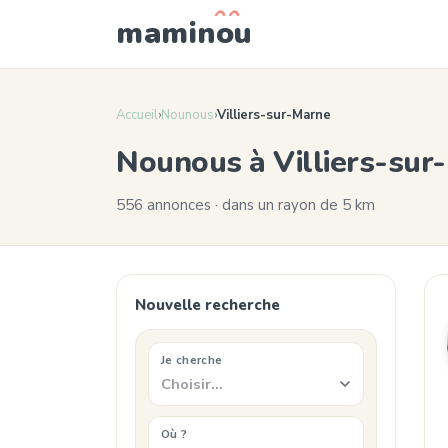
mamin
o
u
Accueil
›
Nounous
›
Villiers-sur-Marne
Nounous à Villiers-su
556 annonces · dans un rayon de 5 km
Nouvelle recherche
Je cherche
Choisir…
Où ?