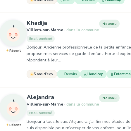
, Nounou à Villiers-sur-Marne
Khadija
Nounou
Villiers-sur-Marne
dans la commune
Email confirmé
Bonjour, Ancienne professionnelle de la petite enfance
Récent
propose mes services de garde d'enfant. Forte d'expér
répondant à leur…
5 ans d'exp.
Devoirs
Handicap
Enfant ma
, Nounou à Villiers-sur-Ma
Alejandra
Nounou
Villiers-sur-Marne
dans la commune
Email confirmé
Bonjour a tous Je suis Alejandra, j'ai fini mes études d
Récent
suis disponible pour m'occuper de vos enfants, pour l'