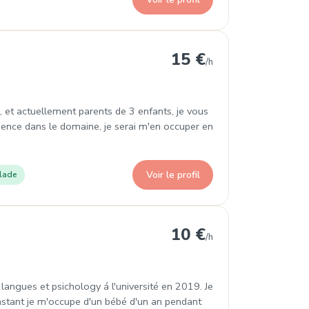
15 €
/h
, et actuellement parents de 3 enfants, je vous
ience dans le domaine, je serai m'en occuper en
Voir le profil
lade
rne
10 €
/h
e langues et psichology á l'université en 2019. Je
instant je m'occupe d'un bébé d'un an pendant