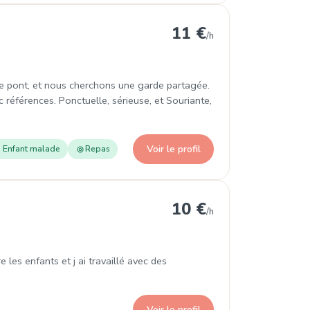
e
11 €
/h
 le pont, et nous cherchons une garde partagée.
 références. Ponctuelle, sérieuse, et Souriante,
Voir le profil
Enfant malade
Repas
10 €
/h
les enfants et j ai travaillé avec des
Voir le profil