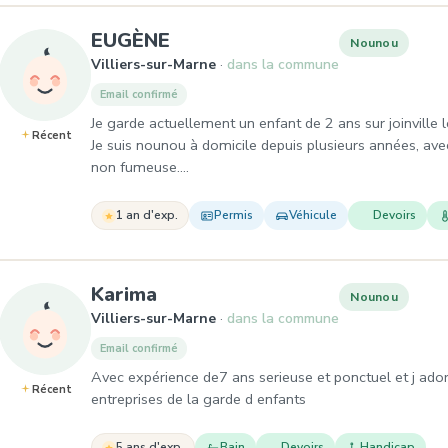
, Nounou à Villiers-sur-Marn
EUGÈNE
Nounou
Villiers-sur-Marne
dans la commune
Email confirmé
Je garde actuellement un enfant de 2 ans sur joinville
Récent
Je suis nounou à domicile depuis plusieurs années, avec
non fumeuse.…
1 an d'exp.
Permis
Véhicule
Devoirs
, Nounou à Villiers-sur-Marne
Karima
Nounou
Villiers-sur-Marne
dans la commune
Email confirmé
Avec expérience de7 ans serieuse et ponctuel et j adore 
Récent
entreprises de la garde d enfants
5 ans d'exp.
Bain
Devoirs
Handicap