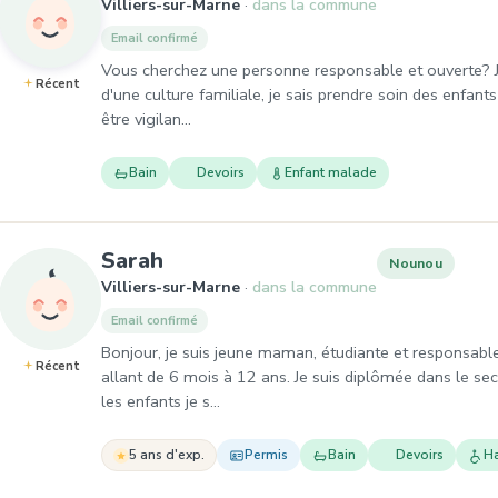
Villiers-sur-Marne
dans la commune
Email confirmé
Vous cherchez une personne responsable et ouverte? Je 
Récent
d'une culture familiale, je sais prendre soin des enfants 
être vigilan…
Bain
Devoirs
Enfant malade
, Nounou à Villiers-sur-Marne
Sarah
Nounou
Villiers-sur-Marne
dans la commune
Email confirmé
Bonjour, je suis jeune maman, étudiante et responsable
Récent
allant de 6 mois à 12 ans. Je suis diplômée dans le se
les enfants je s…
5 ans d'exp.
Permis
Bain
Devoirs
H