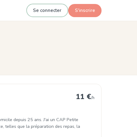
Se connecter
S'inscrire
rne
11 €
/h
omicile depuis 25 ans. J'ai un CAP Petite
e, telles que la préparation des repas, la