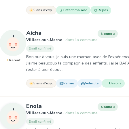
5 ans d'exp.
Enfant malade
Repas
, Nounou à Villiers-sur-Marne
Aicha
Nounou
Villiers-sur-Marne
dans la commune
Email confirmé
Bonjour à vous, je suis une maman avec de l'expérience,
Récent
J'aime beaucoup la compagnie des enfants, j'ai le BAFA
rester à leur écout…
5 ans d'exp.
Permis
Véhicule
Devoirs
, Nounou à Villiers-sur-Marne
Enola
Nounou
Villiers-sur-Marne
dans la commune
Email confirmé