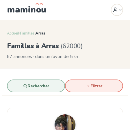
mamin
o
u
Accueil
›
Familles
›
Arras
Familles à Arras
(62000)
87 annonces · dans un rayon de 5 km
Rechercher
Filtrer