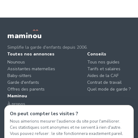
mamin
o
u
Simplifie la garde d'enfants depuis 2006.
Toutes nos annonces
Conseils
Nounous
Tous nos guides
Assistantes maternelles
Tarifs et salaires
Baby-sitters
Aides de la CAF
Garde d'enfants
Contrat de travail
Offres des parents
Quel mode de garde ?
Maminou
À propos
Nous contacter
On peut compter les visites ?
Éviter les arnaques
Nous aimerions mesurer l'audience du site pour l'améliorer.
CGU & CGV
Ces statistiques sont anonymes et ne servent à rien d'autre.
Confidentialité
Vous pouvez refuser : le site fonctionnera exactement pareil.