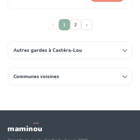
‹
1
2
›
Autres gardes à Castéra-Lou
Communes voisines
mamin
o
u