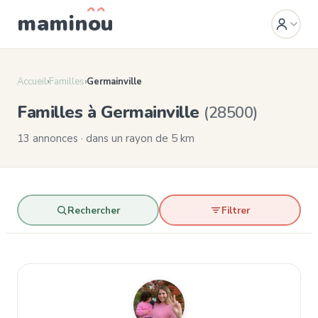
mamin
o
u
Accueil
›
Familles
›
Germainville
Familles à Germainville
(28500)
13 annonces · dans un rayon de 5 km
Rechercher
Filtrer