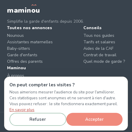
mamin
o
u
Simplifie la garde d'enfants depuis 2006.
Toutes nos annonces
Conseils
Nounous
Tous nos guides
Assistantes maternelles
Tarifs et salaires
Baby-sitters
Aides de la CAF
Garde d'enfants
Contrat de travail
Offres des parents
Quel mode de garde ?
Maminou
À propos
Nous contacter
On peut compter les visites ?
Éviter les arnaques
Nous aimerions mesurer l'audience du site pour l'améliorer.
CGU & CGV
Ces statistiques sont anonymes et ne servent à rien d'autre.
Confidentialité
Vous pouvez refuser : le site fonctionnera exactement pareil.
En savoir plus
Refuser
Accepter
© 2026 Maminou · Sans surtaxe, sans engagement. ·
Gérer les cookies