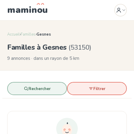
mamin
o
u
Accueil
›
Familles
›
Gesnes
Familles à Gesnes
(53150)
9 annonces · dans un rayon de 5 km
Rechercher
Filtrer