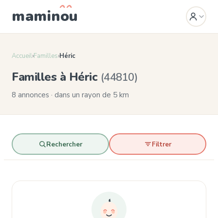
mamin
o
u
Accueil
›
Familles
›
Héric
Familles à Héric
(44810)
8 annonces · dans un rayon de 5 km
Rechercher
Filtrer