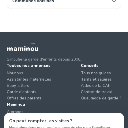
Communes voisines
mamin
o
u
Simplifie la garde d'enfants depuis 2006.
Toutes nos annonces
Conseils
Nounous
Tous nos guides
Assistantes maternelles
Tarifs et salaires
Baby-sitters
Aides de la CAF
Garde d'enfants
Contrat de travail
Offres des parents
Quel mode de garde ?
Maminou
À propos
Nous contacter
On peut compter les visites ?
Éviter les arnaques
Nous aimerions mesurer l'audience du site pour l'améliorer.